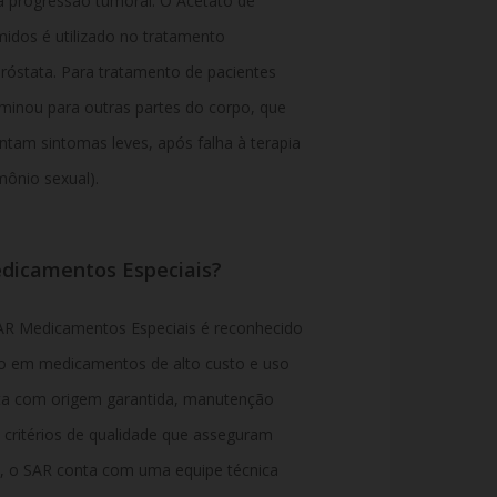
 a progressão tumoral. O Acetato de
dos é utilizado no tratamento
róstata. Para tratamento de pacientes
minou para outras partes do corpo, que
tam sintomas leves, após falha à terapia
ônio sexual).
dicamentos Especiais?
SAR Medicamentos Especiais é reconhecido
ão em medicamentos de alto custo e uso
nta com origem garantida, manutenção
critérios de qualidade que asseguram
so, o SAR conta com uma equipe técnica