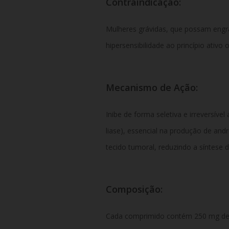
Contraindicação:
Mulheres grávidas, que possam engra
hipersensibilidade ao princípio ativo o
Mecanismo de Ação:
Inibe de forma seletiva e irreversíve
liase), essencial na produção de and
tecido tumoral, reduzindo a síntese 
Composição:
Cada comprimido contém 250 mg de a