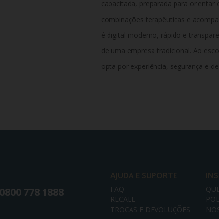
capacitada, preparada para orientar
combinações terapêuticas e acompa
é digital moderno, rápido e transp
de uma empresa tradicional. Ao esc
opta por experiência, segurança e d
AJUDA E SUPORTE
IN
FAQ
QU
0800 778 1888
RECALL
POL
TROCAS E DEVOLUÇÕES
NOS