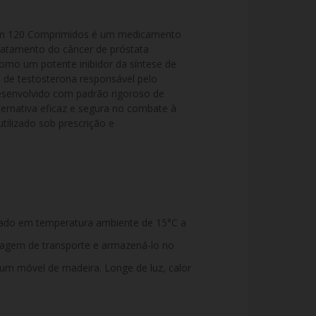
om 120 Comprimidos é um medicamento 
tratamento do câncer de próstata 
mo um potente inibidor da síntese de 
 de testosterona responsável pelo 
esenvolvido com padrão rigoroso de 
ernativa eficaz e segura no combate à 
ilizado sob prescrição e 
ado em temperatura ambiente de 15°C a
alagem de transporte e armazená-lo no
 um móvel de madeira. Longe de luz, calor