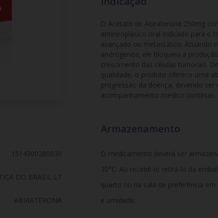
Indicação
O Acetato de Abiraterona 250mg c
antineoplásico oral indicado para o 
avançado ou metastático. Atuando co
andrógenos, ele bloqueia a produção
crescimento das células tumorais. D
qualidade, o produto oferece uma alt
progressão da doença, devendo ser ut
acompanhamento médico contínuo.
Armazenamento
1514300280030
O medicamento deverá ser armazen
30°C. Ao recebê-lo retirá-lo da emb
ICA DO BRASIL LT
quarto ou na sala de preferência em
ABIRATERONA
e umidade.