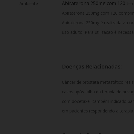
Abiraterona 250mg com 120
Ambiente
tem
Abiraterona 250mg com 120 comprimi
Abiraterona 250mg é realizada via 
uso adulto. Para utilização é necessá
Doenças Relacionadas:
Câncer de próstata metastático resis
casos após falha da terapia de priv
com docetaxel; também indicado para
em pacientes respondendo a terapia h