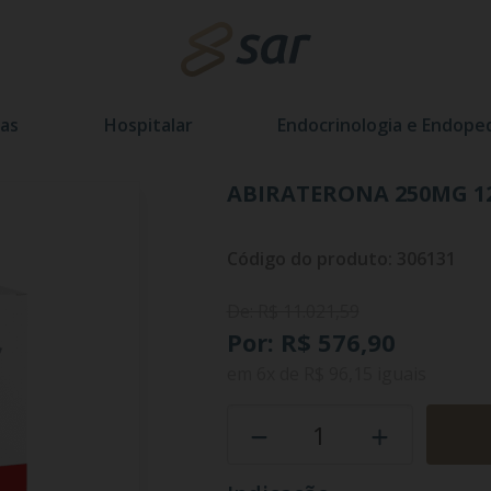
as
Hospitalar
Endocrinologia e Endoped
ABIRATERONA 250MG 1
Código do produto: 306131
De: R$ 11.021,59
Por: R$ 576,90
em
6x
de
R$ 96,15
iguais