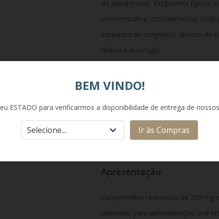
de abiraterona). Excipientes típicos 
microcristalina, croscarmelose sódica
estearato de magnésio, dióxido de sil
titânio e macrogol.
BEM VINDO!
Classe Terapêutica:
eu ESTADO para verificarmos a disponibilidade de entrega de nosso
Antineoplásico hormonal – inibidor 
Ir às Compras
endócrina para câncer de próstata).
Apresentação:
Comprimidos revestidos de 250 mg 
unidades, para administração oral em