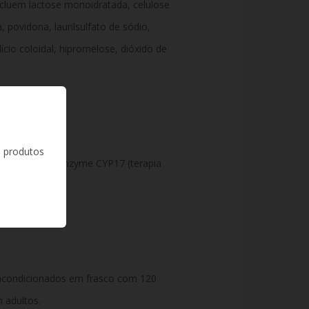
incluem lactose monoidratada, celulose
, povidona, laurilsulfato de sódio,
ício coloidal, hipromelose, dióxido de
s produtos
da aromatase/enzyme CYP17 (terapia
acondicionados em frasco com 120
 adultos.