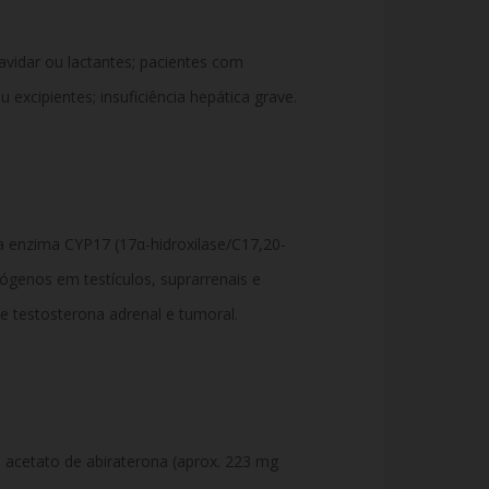
vidar ou lactantes; pacientes com
u excipientes; insuficiência hepática grave.
l a enzima CYP17 (17α-hidroxilase/C17,20-
rógenos em testículos, suprarrenais e
de testosterona adrenal e tumoral.
cetato de abiraterona (aprox. 223 mg