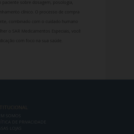
 o paciente sobre dosagem, posologia,
nhamento clínico. O processo de compra
arente, combinado com o cuidado humano
olher o SAR Medicamentos Especiais, você
edicação com foco na sua saúde.
STITUCIONAL
EM SOMOS
ÍTICA DE PRIVACIDADE
SAS LOJAS