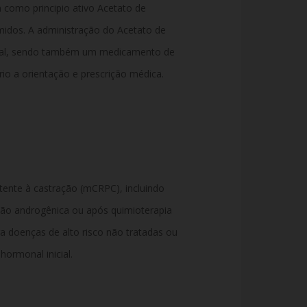
 como principio ativo Acetato de
dos. A administração do Acetato de
oral, sendo também um medicamento de
rio a orientação e prescrição médica.
tente à castração (mCRPC), incluindo
ação androgênica ou após quimioterapia
 doenças de alto risco não tratadas ou
ormonal inicial.