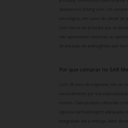
próstata, contribuindo para retardar
Abiraterona 250mg com 120 comprimi
oncológico, em casos de câncer de p
com câncer de próstata que se disse
não apresentam sintomas ou apresen
de privação de androgênios (um horm
Por que comprar no SAR Me
Com 38 anos de trajetória, nós do 
nacionalmente por sua especializaç
restrito. Cada produto oferecido co
rigorosa (armazenagem adequada) e 
integridade até a entrega. Além dis