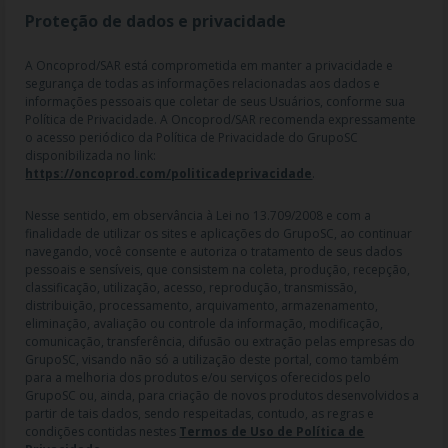
Proteção de dados e privacidade
A Oncoprod/SAR está comprometida em manter a privacidade e
segurança de todas as informações relacionadas aos dados e
informações pessoais que coletar de seus Usuários, conforme sua
Política de Privacidade. A Oncoprod/SAR recomenda expressamente
o acesso periódico da Política de Privacidade do GrupoSC
disponibilizada no link:
https://oncoprod.com/politicadeprivacidade
.
RAZÃO SOCIAL: ONCO PROD DIST. DE PROD. HOSP. E ONCOL. LTDA |
Nesse sentido, em observância à Lei no 13.709/2008 e com a
NOME FANTASIA: SAR - MEDICAMENTOS ESPECIAIS | CNPJ:
finalidade de utilizar os sites e aplicações do GrupoSC, ao continuar
04.307.650/0019-64 | IE: 119.242.793.110 | Endereço R: Olimpíadas, nº
navegando, você consente e autoriza o tratamento de seus dados
100 2º andar CJ 21 22 - Vila Olímpia - SP | Cep: 04551-000 |
pessoais e sensíveis, que consistem na coleta, produção, recepção,
Farmacêutico responsável: Dra. Gislaine Lopes de Jesus - CRF/SP 47509
classificação, utilização, acesso, reprodução, transmissão,
| AFE: 7.60997-7 | CMVS: 355030801-477-010609-1-0.
distribuição, processamento, arquivamento, armazenamento,
eliminação, avaliação ou controle da informação, modificação,
As informações contidas neste site não devem ser usadas para
comunicação, transferência, difusão ou extração pelas empresas do
automedicação e não substituem, em hipótese alguma, as orientações
GrupoSC, visando não só a utilização deste portal, como também
dadas pelo profissional da área médica. Somente o médico está apto a
para a melhoria dos produtos e/ou serviços oferecidos pelo
diagnosticar qualquer problema de saúde e prescrever o tratamento
GrupoSC ou, ainda, para criação de novos produtos desenvolvidos a
adequado. Ao persistirem os sintomas, um médico deverá ser
partir de tais dados, sendo respeitadas, contudo, as regras e
consultado. Os preços, as promoções, o frete e as condições de
condições contidas nestes
Termos de Uso de Política de
pagamento divulgados no site são válidos apenas para compras feitas