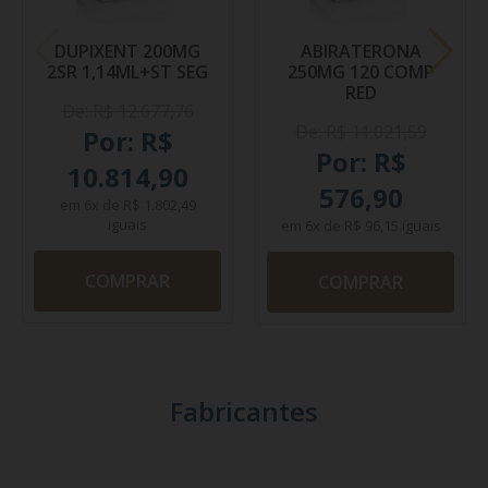
DUPIXENT 200MG
ABIRATERONA
2SR 1,14ML+ST SEG
250MG 120 COMP
RED
De: R$ 12.677,76
De: R$ 11.021,59
Por: R$
Por: R$
10.814,90
576,90
em
6x
de
R$ 1.802,49
iguais
em
6x
de
R$ 96,15
iguais
COMPRAR
COMPRAR
Fabricantes