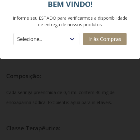
atividade anti-IIa (antitrombina). O fármaco atua
BEM VINDO!
potencializando a inibição da cascata de coagulação através
Informe seu ESTADO para verificarmos a disponibilidade
da neutralização primária do fator Xa, o que impede a
de entrega de nossos produtos
formação de novos trombos, estanca a progressão de
Ir às Compras
coágulos já formados e assegura a fluidez adequada do
sangue de forma previsível e segura.
Composição:
Cada seringa preenchida de 0,4 mL contém 40 mg de
enoxaparina sódica. Excipiente: água para injetáveis.
Classe Terapêutica: