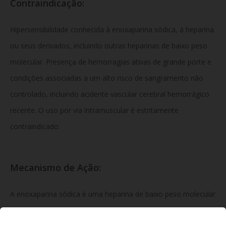
Contraindicação:
Hipersensibilidade conhecida à enoxaparina sódica, à heparina
ou seus derivados, incluindo outras heparinas de baixo peso
molecular. Presença de hemorragias ativas de grande porte e
condições associadas a um alto risco de sangramento não
controlado, incluindo acidente vascular cerebral hemorrágico
recente. O uso por via intramuscular é estritamente
contraindicado.
Mecanismo de Ação:
A enoxaparina sódica é uma heparina de baixo peso molecular
caracterizada por uma alta atividade anti-Xa e menor