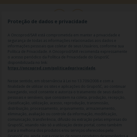
Proteção de dados e privacidade
A Oncoprod/SAR está comprometida em manter a privacidade e
segurança de todas as informações relacionadas aos dados e
informações pessoais que coletar de seus Usuários, conforme sua
Política de Privacidade. A Oncoprod/SAR recomenda expressamente
o acesso periódico da Política de Privacidade do GrupoSC
disponibilizada no link:
https://oncoprod.com/politicadeprivacidade
.
RAZÃO SOCIAL: ONCO PROD DIST. DE PROD. HOSP. E ONCOL. LTDA |
NOME FANTASIA: SAR - MEDICAMENTOS ESPECIAIS | CNPJ:
04.307.650/0019-64 | IE: 119.242.793.110 | Endereço R: Olimpíadas, nº
Nesse sentido, em observância à Lei no 13.709/2008 e com a
100 2º andar CJ 21 22 - Vila Olímpia - SP | Cep: 04551-000 |
finalidade de utilizar os sites e aplicações do GrupoSC, ao continuar
Farmacêutico responsável: Dra. Gislaine Lopes de Jesus - CRF/SP 47509
navegando, você consente e autoriza o tratamento de seus dados
| AFE: 7.60997-7 | CMVS: 355030801-477-010609-1-0.
pessoais e sensíveis, que consistem na coleta, produção, recepção,
classificação, utilização, acesso, reprodução, transmissão,
As informações contidas neste site não devem ser usadas para
distribuição, processamento, arquivamento, armazenamento,
automedicação e não substituem, em hipótese alguma, as orientações
eliminação, avaliação ou controle da informação, modificação,
dadas pelo profissional da área médica. Somente o médico está apto a
comunicação, transferência, difusão ou extração pelas empresas do
diagnosticar qualquer problema de saúde e prescrever o tratamento
GrupoSC, visando não só a utilização deste portal, como também
adequado. Ao persistirem os sintomas, um médico deverá ser
para a melhoria dos produtos e/ou serviços oferecidos pelo
consultado. Os preços, as promoções, o frete e as condições de
GrupoSC ou, ainda, para criação de novos produtos desenvolvidos a