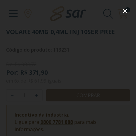
0
VOLARE 40MG 0,4ML INJ 10SER PREE
Código do produto: 113231
De: R$ 903,72
Por: R$ 371,90
em
6x
de
R$ 61,99
iguais
COMPRAR
Incentivo da industria.
Ligue para
0800 7781 888
para mais
informações.