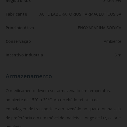
Registro M.S
30049099
Fabricante
ACHE LABORATORIOS FARMACEUTICOS SA
Princípio Ativo
ENOXAPARINA SODICA
Conservação
Ambiente
Incentivo Industria
Sim
Armazenamento
O medicamento deverá ser armazenado em temperatura
ambiente de 15°C a 30°C. Ao recebê-lo retirá-lo da
embalagem de transporte e armazená-lo no quarto ou na sala
de preferência em um móvel de madeira. Longe de luz, calor e
umidade.