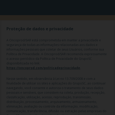
Proteção de dados e privacidade
A Oncoprod/SAR está comprometida em manter a privacidade e
segurança de todas as informações relacionadas aos dados e
informações pessoais que coletar de seus Usuários, conforme sua
Política de Privacidade. A Oncoprod/SAR recomenda expressamente
o acesso periódico da Política de Privacidade do GrupoSC
disponibilizada no link:
https://oncoprod.com/politicadeprivacidade
.
RAZÃO SOCIAL: ONCO PROD DIST. DE PROD. HOSP. E ONCOL. LTDA |
Nesse sentido, em observância à Lei no 13.709/2008 e com a
NOME FANTASIA: SAR - MEDICAMENTOS ESPECIAIS | CNPJ:
finalidade de utilizar os sites e aplicações do GrupoSC, ao continuar
04.307.650/0019-64 | IE: 119.242.793.110 | Endereço R: Olimpíadas, nº
navegando, você consente e autoriza o tratamento de seus dados
100 2º andar CJ 21 22 - Vila Olímpia - SP | Cep: 04551-000 |
pessoais e sensíveis, que consistem na coleta, produção, recepção,
Farmacêutico responsável: Dra. Gislaine Lopes de Jesus - CRF/SP 47509
classificação, utilização, acesso, reprodução, transmissão,
| AFE: 7.60997-7 | CMVS: 355030801-477-010609-1-0.
distribuição, processamento, arquivamento, armazenamento,
eliminação, avaliação ou controle da informação, modificação,
As informações contidas neste site não devem ser usadas para
comunicação, transferência, difusão ou extração pelas empresas do
automedicação e não substituem, em hipótese alguma, as orientações