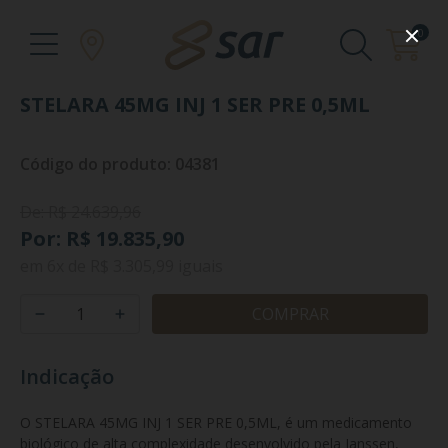
0
STELARA 45MG INJ 1 SER PRE 0,5ML
Código do produto: 04381
De: R$ 24.639,96
Por: R$ 19.835,90
em
6x
de
R$ 3.305,99
iguais
COMPRAR
Indicação
O STELARA 45MG INJ 1 SER PRE 0,5ML, é um medicamento 
biológico de alta complexidade desenvolvido pela Janssen, 