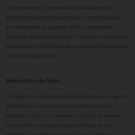
Este medicamento é contraindicado para pacientes que
apresentam hipersensibilidade (alergia) conhecida ou grave
ao ustekinumabe ou a qualquer um dos componentes e
excipientes que integram a fórmula. Também é contraindicado
para pacientes com infecções ativas clinicamente importantes
(como tuberculose ativa).
Mecanismo de Ação:
O Stelara é um anticorpo monoclonal humano que se liga com
alta afinidade à subunidade proteica p40 das citocinas
interleucina-12 (IL-12) e interleucina-23 (IL-23). Ao bloquear
essas proteínas, o ustequinumabe interrompe as vias
inflamatórias mediadas por células T que sustentam a