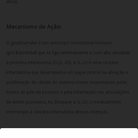
ativa).
Mecanismo de Ação:
O guselcumabe é um anticorpo monoclonal humano
IgG1$\lambda$ que se liga seletivamente e com alta afinidade
à proteína interleucina-23 (IL-23). A IL-23 é uma citocina
inflamatória que desempenha um papel central na ativação e
proliferação de células do sistema imune responsáveis pelas
lesões de pele da psoríase e pela inflamação nas articulações
da artrite psoriásica. Ao bloquear a IL-23, o medicamento
interrompe a cascata inflamatória dessas doenças.
Composição: