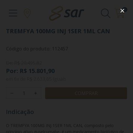
0
TREMFYA 100MG INJ 1SER 1ML CAN
Código do produto: 112457
De: R$ 20.495,82
Por: R$ 15.801,90
em
6x
de
R$ 2.633,65
iguais
COMPRAR
Indicação
O TREMFYA 100MG INJ 1SER 1ML CAN, composto pelo 
princípio ativo guselcumabe, é um medicamento biológico de 