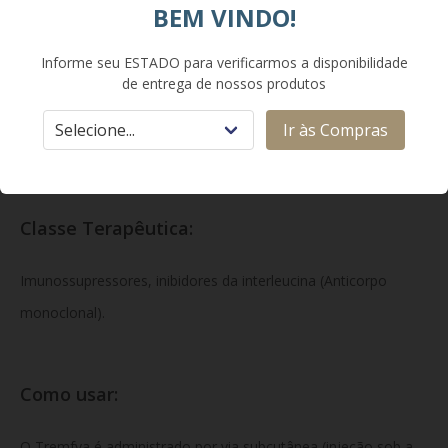
BEM VINDO!
Cada seringa preenchida/caneta aplicadora (sistema One-
Informe seu ESTADO para verificarmos a disponibilidade
Press) contém 100 mg de guselcumabe em 1 mL de solução
de entrega de nossos produtos
injetável.
Excipientes:
histidina, monoidrato de cloridrato de
Ir às Compras
histidina, polissorbato 80, sacarose e água para injetáveis.
Classe Terapêutica:
Imunossupressores, inibidores da interleucina (Anticorpo
monoclonal).
Como usar:
O Tremfya é administrado por via subcutânea (injeção sob a