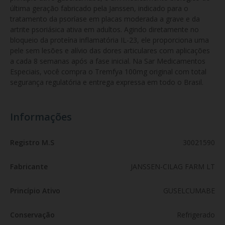
última geração fabricado pela Janssen, indicado para o 
tratamento da psoríase em placas moderada a grave e da 
artrite psoriásica ativa em adultos. Agindo diretamente no 
bloqueio da proteína inflamatória IL-23, ele proporciona uma 
pele sem lesões e alívio das dores articulares com aplicações 
a cada 8 semanas após a fase inicial. Na Sar Medicamentos 
Especiais, você compra o Tremfya 100mg original com total 
segurança regulatória e entrega expressa em todo o Brasil.
Informações
Registro M.S
30021590
Fabricante
JANSSEN-CILAG FARM LT
Princípio Ativo
GUSELCUMABE
Conservação
Refrigerado