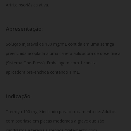
Artrite psoriásica ativa.
Apresentação:
Solução injetável de 100 mg/mL contida em uma seringa
preenchida acoplada a uma caneta aplicadora de dose única
(Sistema One-Press). Embalagem com 1 caneta
aplicadora pré-enchida contendo 1 mL.
Indicação:
Tremfya 100 mg é indicado para o tratamento de: Adultos
com psoríase em placas moderada a grave que são
candidatos à terapia sistêmica (tratamento com