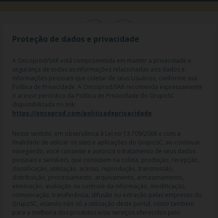
Proteção de dados e privacidade
A Oncoprod/SAR está comprometida em manter a privacidade e
segurança de todas as informações relacionadas aos dados e
informações pessoais que coletar de seus Usuários, conforme sua
Política de Privacidade. A Oncoprod/SAR recomenda expressamente
o acesso periódico da Política de Privacidade do GrupoSC
disponibilizada no link:
https://oncoprod.com/politicadeprivacidade
.
RAZÃO SOCIAL: ONCO PROD DIST. DE PROD. HOSP. E ONCOL. LTDA |
NOME FANTASIA: SAR - MEDICAMENTOS ESPECIAIS | CNPJ:
04.307.650/0019-64 | IE: 119.242.793.110 | Endereço R: Olimpíadas, nº
Nesse sentido, em observância à Lei no 13.709/2008 e com a
100 2º andar CJ 21 22 - Vila Olímpia - SP | Cep: 04551-000 |
finalidade de utilizar os sites e aplicações do GrupoSC, ao continuar
Farmacêutico responsável: Dra. Gislaine Lopes de Jesus - CRF/SP 47509
navegando, você consente e autoriza o tratamento de seus dados
| AFE: 7.60997-7 | CMVS: 355030801-477-010609-1-0.
pessoais e sensíveis, que consistem na coleta, produção, recepção,
classificação, utilização, acesso, reprodução, transmissão,
As informações contidas neste site não devem ser usadas para
distribuição, processamento, arquivamento, armazenamento,
automedicação e não substituem, em hipótese alguma, as orientações
eliminação, avaliação ou controle da informação, modificação,
dadas pelo profissional da área médica. Somente o médico está apto a
comunicação, transferência, difusão ou extração pelas empresas do
diagnosticar qualquer problema de saúde e prescrever o tratamento
GrupoSC, visando não só a utilização deste portal, como também
adequado. Ao persistirem os sintomas, um médico deverá ser
para a melhoria dos produtos e/ou serviços oferecidos pelo