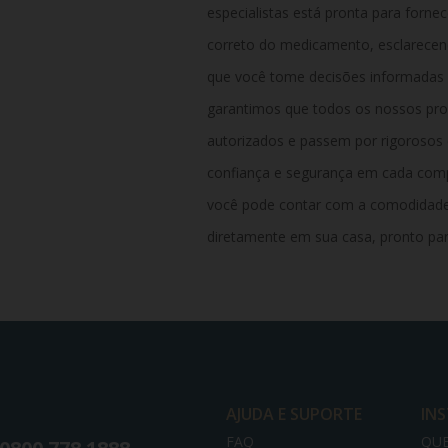
especialistas está pronta para forne
correto do medicamento, esclarecen
que você tome decisões informadas 
garantimos que todos os nossos pro
autorizados e passem por rigorosos 
confiança e segurança em cada comp
você pode contar com a comodidade
diretamente em sua casa, pronto par
AJUDA E SUPORTE
IN
FAQ
QU