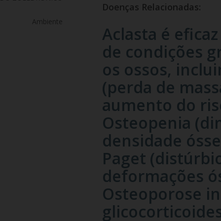
Doenças Relacionadas:
Ambiente
Aclasta é efica
de condições g
os ossos, inclu
(perda de mass
aumento do risc
Osteopenia (di
densidade ósse
Paget (distúrbi
deformações ós
Osteoporose in
glicocorticoide