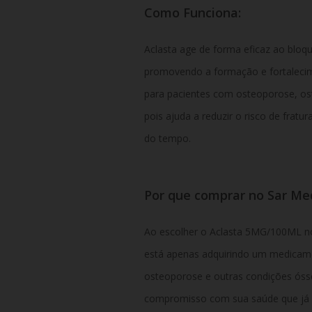
Como Funciona:
Aclasta age de forma eficaz ao bloq
promovendo a formação e fortalecime
para pacientes com osteoporose, os
pois ajuda a reduzir o risco de frat
do tempo.
Por que comprar no Sar M
Ao escolher o Aclasta 5MG/100ML no
está apenas adquirindo um medicame
osteoporose e outras condições ós
compromisso com sua saúde que já 