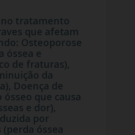
z no tratamento
raves que afetam
indo:
Osteoporose
a óssea e
o de fraturas),
minuição da
a), Doença de
o ósseo que causa
seas e dor),
duzida por
s (perda óssea