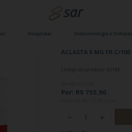
as
Hospitalar
Endocrinologia e Endoped
ACLASTA 5 MG FR C/100
Código do produto: 02183
De: R$ 3.612,29
Por: R$ 755,90
em
6x
de
R$ 125,99
iguais