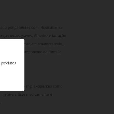
zado por pacientes com: Hipocalcemia
enças renais graves, Gravidez e lactação
ávidas ou que estejam amamentando),
ualquer outro componente da fórmula.
s produtos
o Zoledrônico 5 mg, Excipientes como
a injetáveis. Este medicamento é
.