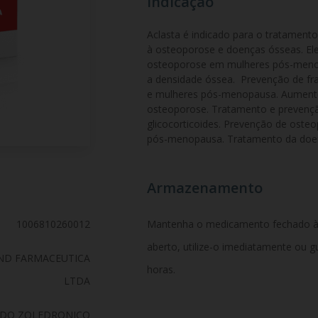
Indicação
Aclasta é indicado para o tratament
à osteoporose e doenças ósseas. Ele 
osteoporose em mulheres pós-menop
a densidade óssea.  Prevenção de fr
e mulheres pós-menopausa. Aument
osteoporose. Tratamento e prevençã
glicocorticoides. Prevenção de ost
pós-menopausa. Tratamento da doen
Armazenamento
1006810260012
Mantenha o medicamento fechado à t
aberto, utilize-o imediatamente ou 
IND FARMACEUTICA
horas.
LTDA
IDO ZOLEDRONICO