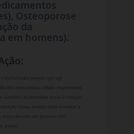
edicamentos
es), Osteoporose
ução da
ea em homens).
Ação:
um bisfosfonato potente que age
ção dos osteoclastos, células responsáveis
em aumento da densidade óssea e redução
destruição óssea, Aclasta ajuda a manter a
te, especialmente em pessoas com
s graves.