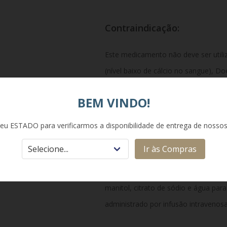
Contraindicação:
Este medicamento não deve ser utili
(nível baixo de cálcio no sangue), Do
(não recomendado para mulheres gr
BEM VINDO!
Alergia ao Ácido Zoledrônico ou a q
eu ESTADO para verificarmos a disponibilidade de entrega de nosso
Composição:
Ir às Compras
Cada frasco de Aclasta contém: Ácid
manitol, citrato de sódio e água par
administrado por infusão intravenosa