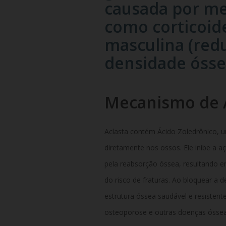
causada por m
como corticoid
masculina (red
densidade óss
Mecanismo de 
Aclasta contém Ácido Zoledrônico, 
diretamente nos ossos. Ele inibe a a
pela reabsorção óssea, resultando 
do risco de fraturas. Ao bloquear a 
estrutura óssea saudável e resisten
osteoporose e outras doenças óssea