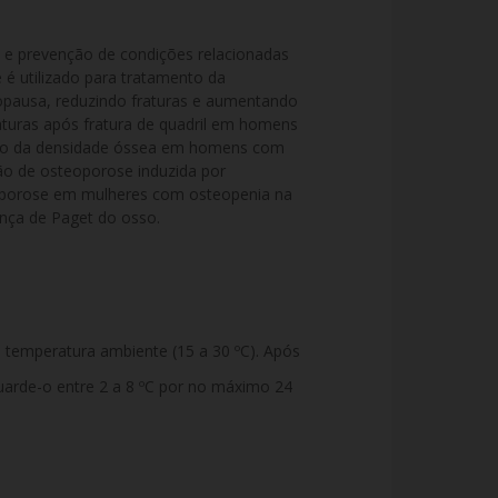
o e prevenção de condições relacionadas 
é utilizado para tratamento da 
ausa, reduzindo fraturas e aumentando 
aturas após fratura de quadril em homens 
o da densidade óssea em homens com 
o de osteoporose induzida por 
eoporose em mulheres com osteopenia na 
ça de Paget do osso.
emperatura ambiente (15 a 30 ºC). Após
guarde-o entre 2 a 8 ºC por no máximo 24