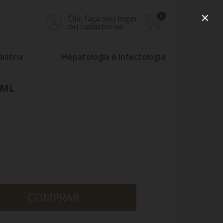
0
Olá, faça seu login
ou cadastre-se
iatria
Hepatologia e Infectologia
 ML
COMPRAR