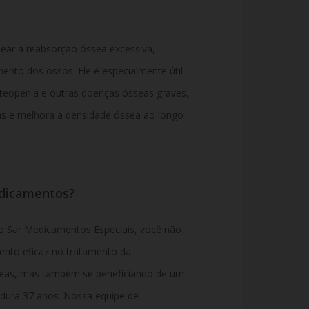
uear a reabsorção óssea excessiva,
nto dos ossos. Ele é especialmente útil
teopenia e outras doenças ósseas graves,
uras e melhora a densidade óssea ao longo
edicamentos?
 Sar Medicamentos Especiais, você não
nto eficaz no tratamento da
seas, mas também se beneficiando de um
dura 37 anos. Nossa equipe de