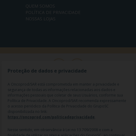
QUEM SOMOS
POLÍTICA DE PRIVACIDADE
NOSSAS LOJAS
Proteção de dados e privacidade
A Oncoprod/SAR está comprometida em manter a privacidade e
segurança de todas as informações relacionadas aos dados e
informações pessoais que coletar de seus Usuários, conforme sua
Política de Privacidade. A Oncoprod/SAR recomenda expressamente
o acesso periódico da Política de Privacidade do GrupoSC
disponibilizada no link:
https://oncoprod.com/politicadeprivacidade
.
RAZÃO SOCIAL: ONCO PROD DIST. DE PROD. HOSP. E ONCOL. LTDA |
NOME FANTASIA: SAR - MEDICAMENTOS ESPECIAIS | CNPJ:
04.307.650/0019-64 | IE: 119.242.793.110 | Endereço R: Olimpíadas, nº
Nesse sentido, em observância à Lei no 13.709/2008 e com a
100 2º andar CJ 21 22 - Vila Olímpia - SP | Cep: 04551-000 |
finalidade de utilizar os sites e aplicações do GrupoSC, ao continuar