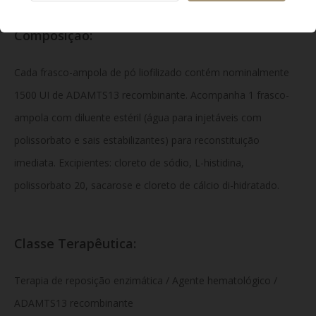
Composição:
Cada frasco-ampola de pó liofilizado contém nominalmente
1500 UI de ADAMTS13 recombinante. Acompanha 1 frasco-
ampola com diluente estéril (água para injetáveis com
polissorbato e sais estabilizantes) para reconstituição
imediata. Excipientes: cloreto de sódio, L-histidina,
polissorbato 20, sacarose e cloreto de cálcio di-hidratado.
Classe Terapêutica:
Terapia de reposição enzimática / Agente hematológico /
ADAMTS13 recombinante