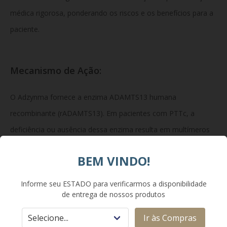
médica rigorosa, ponderando os riscos e os benefícios para a
paciente.
Mecanismo de Ação:
O Adzynma fornece a enzima ADAMTS13 humana
recombinante (rADAMTS13). Em pacientes com PTTc, a
deficiência ou ausência dessa enzima resulta em multímeros
de fator de von Willebrand (vWF) ultragregantes que causam
BEM VINDO!
agregação plaquetária espontânea e microangiopatia
trombótica. A reposição da ADAMTS13 cliva esses multímeros
Informe seu ESTADO para verificarmos a disponibilidade
de entrega de nossos produtos
de vWF em tamanhos normais, prevenindo e resolvendo a
formação de trombos nos vasos sanguíneos.
Ir às Compras