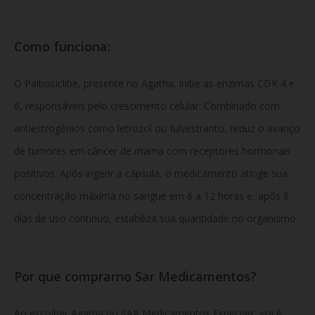
Como funciona:
O Palbociclibe, presente no Agatha, inibe as enzimas CDK 4 e
6, responsáveis pelo crescimento celular. Combinado com
antiestrogênios como letrozol ou fulvestranto, reduz o avanço
de tumores em câncer de mama com receptores hormonais
positivos. Após ingerir a cápsula, o medicamento atinge sua
concentração máxima no sangue em 6 a 12 horas e, após 8
dias de uso contínuo, estabiliza sua quantidade no organismo.
Por que comprarno Sar Medicamentos?
Ao escolher Agatha no SAR Medicamentos Especiais, você