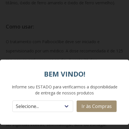
titânio, óxido de ferro amarelo e óxido de ferro vermelho).
Como usar:
O tratamento com Palbociclibe deve ser iniciado e
supervisionado por um médico. A dose recomendada é de 125
mg, por via oral, uma vez ao dia, durante 21 dias
consecutivos, seguidos por 7 dias de pausa, totalizando um
BEM VINDO!
ciclo de 28 dias. Deve ser administrado com alimentos,
Informe seu ESTADO para verificarmos a disponibilidade
preferencialmente no mesmo horário diariamente. Não
de entrega de nossos produtos
consumir grapefruit ou seu suco durante o tratamento. Caso
Ir às Compras
ocorra vômito ou esquecimento de uma dose, não tomar
dose adicional; continuar no horário habitual. Cápsulas devem
ser ingeridas inteiras, sem mastigar, abrir ou esmagar.