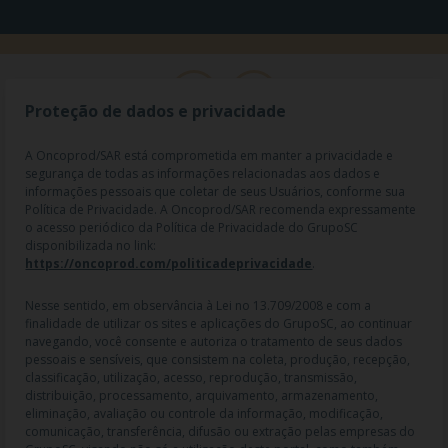
Proteção de dados e privacidade
A Oncoprod/SAR está comprometida em manter a privacidade e
segurança de todas as informações relacionadas aos dados e
informações pessoais que coletar de seus Usuários, conforme sua
Política de Privacidade. A Oncoprod/SAR recomenda expressamente
o acesso periódico da Política de Privacidade do GrupoSC
disponibilizada no link:
https://oncoprod.com/politicadeprivacidade
.
RAZÃO SOCIAL: ONCO PROD DIST. DE PROD. HOSP. E ONCOL. LTDA |
NOME FANTASIA: SAR - MEDICAMENTOS ESPECIAIS | CNPJ:
04.307.650/0019-64 | IE: 119.242.793.110 | Endereço R: Olimpíadas, nº
Nesse sentido, em observância à Lei no 13.709/2008 e com a
100 2º andar CJ 21 22 - Vila Olímpia - SP | Cep: 04551-000 |
finalidade de utilizar os sites e aplicações do GrupoSC, ao continuar
Farmacêutico responsável: Dra. Gislaine Lopes de Jesus - CRF/SP 47509
navegando, você consente e autoriza o tratamento de seus dados
| AFE: 7.60997-7 | CMVS: 355030801-477-010609-1-0.
pessoais e sensíveis, que consistem na coleta, produção, recepção,
classificação, utilização, acesso, reprodução, transmissão,
As informações contidas neste site não devem ser usadas para
distribuição, processamento, arquivamento, armazenamento,
automedicação e não substituem, em hipótese alguma, as orientações
eliminação, avaliação ou controle da informação, modificação,
dadas pelo profissional da área médica. Somente o médico está apto a
comunicação, transferência, difusão ou extração pelas empresas do
diagnosticar qualquer problema de saúde e prescrever o tratamento