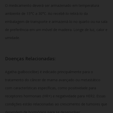
O medicamento deverá ser armazenado em temperatura
ambiente de 15°C a 30°C. Ao recebê-lo retirá-lo da
embalagem de transporte e armazená-lo no quarto ou na sala
de preferência em um móvel de madeira. Longe de luz, calor e
umidade.
Doenças Relacionadas:
Agatha (palbociclibe) é indicado principalmente para o
tratamento do câncer de mama avançado ou metastático
com características específicas, como positividade para
receptores hormonais (HR+) e negatividade para HER2. Essas
condições estão relacionadas ao crescimento de tumores que
dependem de hormônios para se desenvolver.