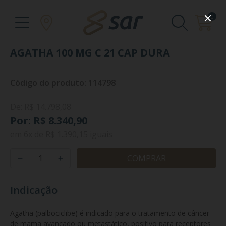
0
AGATHA 100 MG C 21 CAP DURA
Código do produto: 114798
De: R$ 14.798,08
Por: R$ 8.340,90
em
6x
de
R$ 1.390,15
iguais
COMPRAR
Indicação
Agatha (palbociclibe) é indicado para o tratamento de câncer 
de mama avançado ou metastático, positivo para receptores 