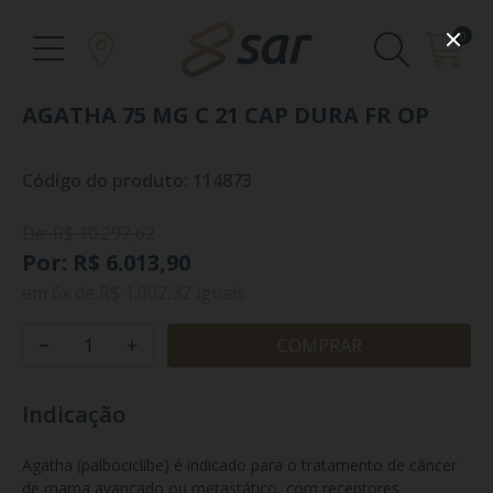
0
AGATHA 75 MG C 21 CAP DURA FR OP
Código do produto: 114873
De: R$ 10.297,62
Por: R$ 6.013,90
em
6x
de
R$ 1.002,32
iguais
COMPRAR
Indicação
Agatha (palbociclibe) é indicado para o tratamento de câncer 
de mama avançado ou metastático, com receptores 