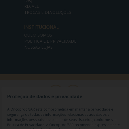
FAQ
RECALL
TROCAS E DEVOLUÇÕES
INSTITUCIONAL
QUEM SOMOS
POLÍTICA DE PRIVACIDADE
NOSSAS LOJAS
Proteção de dados e privacidade
A Oncoprod/SAR está comprometida em manter a privacidade e
segurança de todas as informações relacionadas aos dados e
informações pessoais que coletar de seus Usuários, conforme sua
Política de Privacidade. A Oncoprod/SAR recomenda expressamente