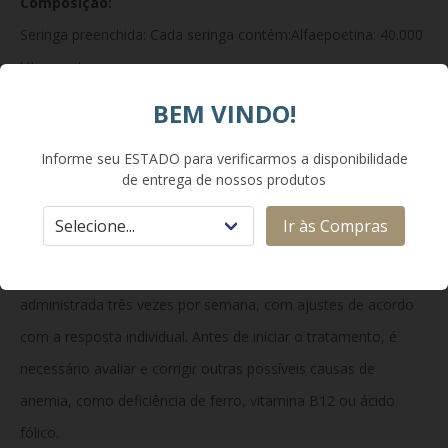
Composição:
Seringa preenchida: Cada seringa contém:Alfaepoetina: 40.000
UI por mL.
Excipientes: albumina humana, cloreto de sódio, citrato de
BEM VINDO!
sódio, ácido cítrico e água para injetáveis.
Informe seu ESTADO para verificarmos a disponibilidade
Como usar:
de entrega de nossos produtos
A Alfaepoetina deve ser administrada conforme orientação
Ir às Compras
médica, podendo ser aplicada por via subcutânea ou
intravenosa. A dose inicial usual é de 25 a 50 UI/kg,
administrada três vezes por semana, com ajustes de acordo
com a resposta individual. Antes de iniciar o tratamento, é
necessário avaliar e corrigir outras possíveis causas de
anemia, como deficiência de ferro, vitamina B12 ou ácido
fólico.