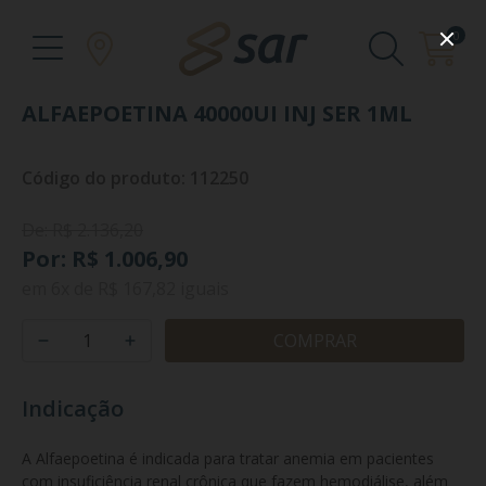
0
ALFAEPOETINA 40000UI INJ SER 1ML
Código do produto: 112250
De: R$ 2.136,20
Por: R$ 1.006,90
em
6x
de
R$ 167,82
iguais
COMPRAR
Indicação
A Alfaepoetina é indicada para tratar anemia em pacientes 
com insuficiência renal crônica que fazem hemodiálise, além 