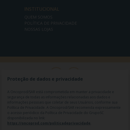
INSTITUCIONAL
QUEM SOMOS
POLÍTICA DE PRIVACIDADE
NOSSAS LOJAS
Proteção de dados e privacidade
A Oncoprod/SAR está comprometida em manter a privacidade e
segurança de todas as informações relacionadas aos dados e
informações pessoais que coletar de seus Usuários, conforme sua
Política de Privacidade. A Oncoprod/SAR recomenda expressamente
o acesso periódico da Política de Privacidade do GrupoSC
disponibilizada no link:
https://oncoprod.com/politicadeprivacidade
.
RAZÃO SOCIAL: ONCO PROD DIST. DE PROD. HOSP. E ONCOL. LTDA |
NOME FANTASIA: SAR - MEDICAMENTOS ESPECIAIS | CNPJ: