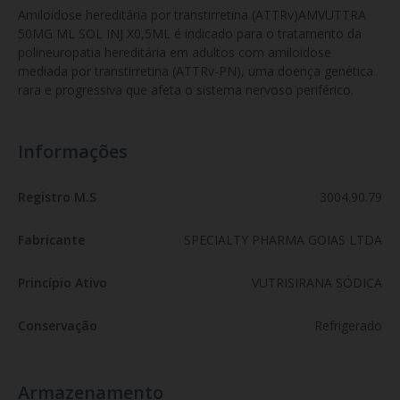
Amiloidose hereditária por transtirretina (ATTRv)AMVUTTRA 
50MG ML SOL INJ X0,5ML é indicado para o tratamento da 
polineuropatia hereditária em adultos com amiloidose 
mediada por transtirretina (ATTRv-PN), uma doença genética 
rara e progressiva que afeta o sistema nervoso periférico.
Informações
Registro M.S
3004.90.79
Fabricante
SPECIALTY PHARMA GOIAS LTDA
Princípio Ativo
VUTRISIRANA SÓDICA
Conservação
Refrigerado
Armazenamento