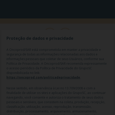
Proteção de dados e privacidade
A Oncoprod/SAR está comprometida em manter a privacidade e
segurança de todas as informações relacionadas aos dados e
informações pessoais que coletar de seus Usuários, conforme sua
Política de Privacidade. A Oncoprod/SAR recomenda expressamente
o acesso periódico da Política de Privacidade do GrupoSC
disponibilizada no link:
https://oncoprod.com/politicadeprivacidade
.
RAZÃO SOCIAL: ONCO PROD DIST. DE PROD. HOSP. E ONCOL. LTDA |
NOME FANTASIA: SAR - MEDICAMENTOS ESPECIAIS | CNPJ:
04.307.650/0019-64 | IE: 119.242.793.110 | Endereço R: Olimpíadas, nº
Nesse sentido, em observância à Lei no 13.709/2008 e com a
100 2º andar CJ 21 22 - Vila Olímpia - SP | Cep: 04551-000 |
finalidade de utilizar os sites e aplicações do GrupoSC, ao continuar
Farmacêutico responsável: Dra. Gislaine Lopes de Jesus - CRF/SP 47509
navegando, você consente e autoriza o tratamento de seus dados
| AFE: 7.60997-7 | CMVS: 355030801-477-010609-1-0.
pessoais e sensíveis, que consistem na coleta, produção, recepção,
classificação, utilização, acesso, reprodução, transmissão,
As informações contidas neste site não devem ser usadas para
distribuição, processamento, arquivamento, armazenamento,