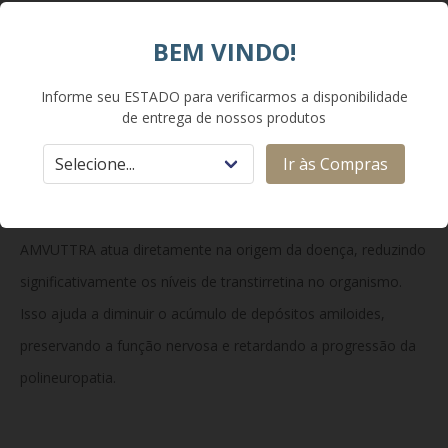
Dose recomendada: 25 mg administrado por via subcutânea
BEM VINDO!
uma vez a cada 3 meses. O medicamento deve ser aplicado
exclusivamente por profissionais de saúde. Manter refrigerado
Informe seu ESTADO para verificarmos a disponibilidade
entre 2°C e 8°C e protegido da luz.
de entrega de nossos produtos
Ir às Compras
Como Funciona:
AMVUTTRA atua diretamente na origem da doença, reduzindo
significativamente os níveis de transtirretina no organismo.
Isso ajuda a diminuir o acúmulo de depósitos amiloides,
preservando a função nervosa e retardando a progressão da
polineuropatia.