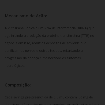
Mecanismo de Ação:
A Vutrisirana Sódica é um RNA de interferência (siRNA) que
age inibindo a produção da proteína transtirretina (TTR) no
fígado. Com isso, reduz os depósitos de amiloide que
danificam os nervos e outros tecidos, retardando a
progressão da doença e melhorando os sintomas
neurológicos.
Composição:
Cada seringa pré-preenchida de 0,5 mL contém: 50 mg de
Vutrisirana Sódica. Excipientes: tampões, estabilizantes e água