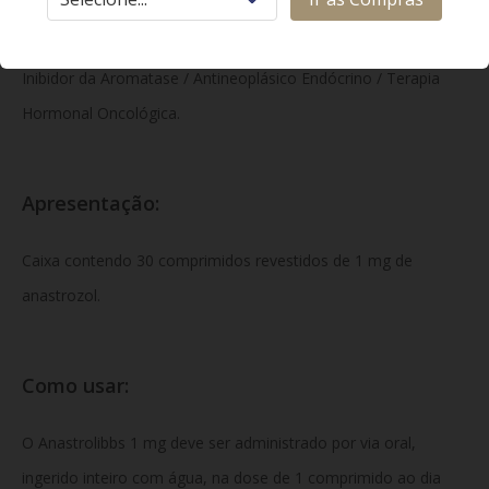
Classe Terapêutica:
Inibidor da Aromatase / Antineoplásico Endócrino / Terapia
Hormonal Oncológica.
Apresentação:
Caixa contendo 30 comprimidos revestidos de 1 mg de
anastrozol.
Como usar:
O Anastrolibbs 1 mg deve ser administrado por via oral,
ingerido inteiro com água, na dose de 1 comprimido ao dia