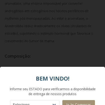
aromatase, uma enzima responsável por converter
androgênios em estrogênios nos tecidos periféricos de
mulheres pós-menopausadas. Ao inibir a aromatase, o
Anastrolibbs reduz drasticamente os níveis circulantes de
estradiol, suprimindo o estímulo hormonal que favorece o
crescimento do tumor de mama.
Composição:
Cada comprimido revestido contém 1 mg de anastrozol.
Excipientes: lactose monidratada, povidona, amidoglicolato de
BEM VINDO!
sódio, estearato de magnésio, hipromelose, macrogol e
Informe seu ESTADO para verificarmos a disponibilidade
dióxido de titânio.
de entrega de nossos produtos
Ir às Compras