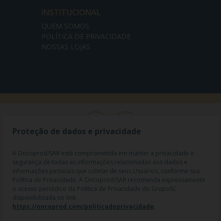
INSTITUCIONAL
QUEM SOMOS
POLÍTICA DE PRIVACIDADE
NOSSAS LOJAS
Proteção de dados e privacidade
A Oncoprod/SAR está comprometida em manter a privacidade e
segurança de todas as informações relacionadas aos dados e
informações pessoais que coletar de seus Usuários, conforme sua
Política de Privacidade. A Oncoprod/SAR recomenda expressamente
o acesso periódico da Política de Privacidade do GrupoSC
disponibilizada no link:
https://oncoprod.com/politicadeprivacidade
.
RAZÃO SOCIAL: ONCO PROD DIST. DE PROD. HOSP. E ONCOL. LTDA |
NOME FANTASIA: SAR - MEDICAMENTOS ESPECIAIS | CNPJ: