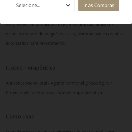
Ir às Compras
Cada comprimido revestido contém 1 mg de princípio ativo
hormonal (como dienogeste ou associado a estrogênio).
Excipientes da fórmula: lactose monoidratada, amido de
milho, estearato de magnésio, talco, hipromelose e corantes
autorizados para revestimento.
Classe Terapêutica
Anticoncepcional oral / Agente hormonal ginecológico /
Progestogênio e/ou associação estroprogestativa
Como usar
O medicamento deve ser administrado por via oral, com