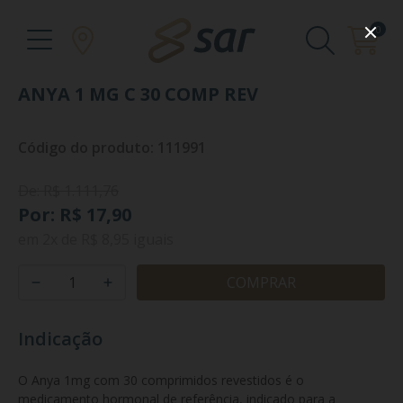
0
ANYA 1 MG C 30 COMP REV
Código do produto: 111991
De: R$ 1.111,76
Por: R$ 17,90
em
2x
de
R$ 8,95
iguais
COMPRAR
Indicação
O Anya 1mg com 30 comprimidos revestidos é o 
medicamento hormonal de referência, indicado para a 