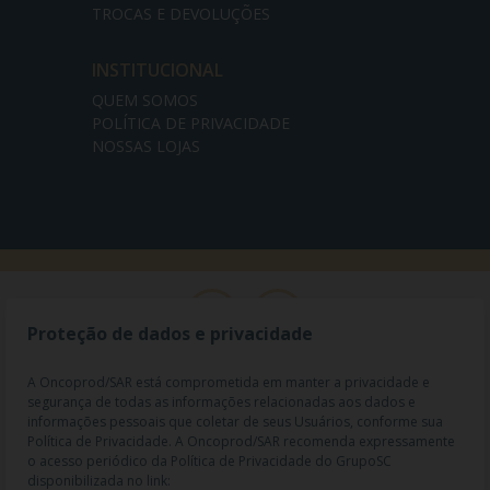
TROCAS E DEVOLUÇÕES
INSTITUCIONAL
QUEM SOMOS
POLÍTICA DE PRIVACIDADE
NOSSAS LOJAS
Proteção de dados e privacidade
A Oncoprod/SAR está comprometida em manter a privacidade e
segurança de todas as informações relacionadas aos dados e
informações pessoais que coletar de seus Usuários, conforme sua
Política de Privacidade. A Oncoprod/SAR recomenda expressamente
o acesso periódico da Política de Privacidade do GrupoSC
disponibilizada no link: