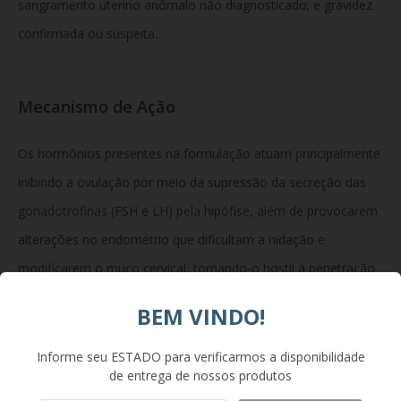
sangramento uterino anômalo não diagnosticado; e gravidez
confirmada ou suspeita.
Mecanismo de Ação
Os hormônios presentes na formulação atuam principalmente
inibindo a ovulação por meio da supressão da secreção das
gonadotrofinas (FSH e LH) pela hipófise, além de provocarem
alterações no endométrio que dificultam a nidação e
modificarem o muco cervical, tornando-o hostil à penetração
dos espermatozoides.
BEM VINDO!
Informe seu ESTADO para verificarmos a disponibilidade
Composição
de entrega de nossos produtos