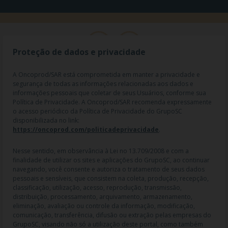
Proteção de dados e privacidade
A Oncoprod/SAR está comprometida em manter a privacidade e
segurança de todas as informações relacionadas aos dados e
informações pessoais que coletar de seus Usuários, conforme sua
Política de Privacidade. A Oncoprod/SAR recomenda expressamente
o acesso periódico da Política de Privacidade do GrupoSC
disponibilizada no link:
https://oncoprod.com/politicadeprivacidade
.
RAZÃO SOCIAL: ONCO PROD DIST. DE PROD. HOSP. E ONCOL. LTDA |
NOME FANTASIA: SAR - MEDICAMENTOS ESPECIAIS | CNPJ:
04.307.650/0019-64 | IE: 119.242.793.110 | Endereço R: Olimpíadas, nº
Nesse sentido, em observância à Lei no 13.709/2008 e com a
100 2º andar CJ 21 22 - Vila Olímpia - SP | Cep: 04551-000 |
finalidade de utilizar os sites e aplicações do GrupoSC, ao continuar
Farmacêutico responsável: Dra. Gislaine Lopes de Jesus - CRF/SP 47509
navegando, você consente e autoriza o tratamento de seus dados
| AFE: 7.60997-7 | CMVS: 355030801-477-010609-1-0.
pessoais e sensíveis, que consistem na coleta, produção, recepção,
classificação, utilização, acesso, reprodução, transmissão,
As informações contidas neste site não devem ser usadas para
distribuição, processamento, arquivamento, armazenamento,
automedicação e não substituem, em hipótese alguma, as orientações
eliminação, avaliação ou controle da informação, modificação,
dadas pelo profissional da área médica. Somente o médico está apto a
comunicação, transferência, difusão ou extração pelas empresas do
diagnosticar qualquer problema de saúde e prescrever o tratamento
GrupoSC, visando não só a utilização deste portal, como também