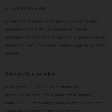
Armazenamento
O medicamento deverá ser armazenado em temperatura
ambiente de 15°C a 30°C. Ao recebê-lo retirá-lo da
embalagem de transporte e armazená-lo no quarto ou na sala
de preferência em um móvel de madeira. Longe de luz, calor e
umidade.
Doenças Relacionadas:
Crises agudas de angioedema hereditário tipo I e II, que
podem envolver edema facial, abdominal ou laringeo,
condições que podem comprometer seriamente a respiração
e a função de órgãos internos se não tratadas