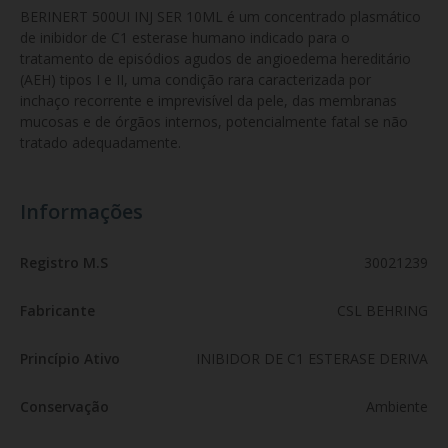
BERINERT 500UI INJ SER 10ML é um concentrado plasmático 
de inibidor de C1 esterase humano indicado para o 
tratamento de episódios agudos de angioedema hereditário 
(AEH) tipos I e II, uma condição rara caracterizada por 
inchaço recorrente e imprevisível da pele, das membranas 
mucosas e de órgãos internos, potencialmente fatal se não 
tratado adequadamente.
Informações
Registro M.S
30021239
Fabricante
CSL BEHRING
Princípio Ativo
INIBIDOR DE C1 ESTERASE DERIVA
Conservação
Ambiente