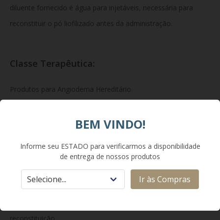
diluente fornecido é água para injetáveis, necessária para
reconstituir o pó liofilizado antes da administração.
Classe Terapêutica:
Produtos para Angiodema Hereditário
BEM VINDO!
Apresentação:
Informe seu ESTADO para verificarmos a disponibilidade
O produto é apresentado em caixa com um frasco-ampola
de entrega de nossos produtos
contendo 500 UI de inibidor de C1 esterase liofilizado e um
Ir às Compras
frasco com 10 mL de diluente para solução injetável,
acompanhado de dispositivo de transferência para
reconstituição.