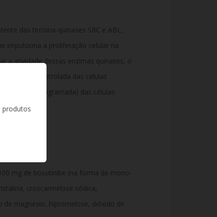
otente das tirosina-quinases SRC e ABL,
 impulsiona a proliferação celular na
r a atividade dessas enzimas quinases,
o
plicação descontrolada das células
rte celular programada) das células
s produtos
100 mg de bosutinibe (na forma de mono-
stalina,
croscarmelose sódica,
o de magnésio,
hipromelose,
dióxido de