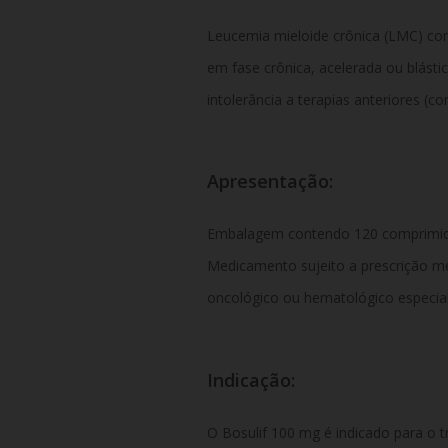
Leucemia mieloide crônica (LMC) com
em fase crônica,
acelerada ou blástic
intolerância a terapias anteriores (c
Apresentação:
Embalagem contendo 120 comprimido
Medicamento sujeito a prescrição m
oncológico ou hematológico especial
Indicação:
O
Bosulif 100 mg
é indicado para o 