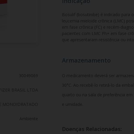
Indicação
Bosulif (bosutinibe) é indicado para
leucemia mieloide crônica (LMC) posi
em fase crônica (FC) e recém-diagno
pacientes com LMC Ph+ em fase crônic
que apresentaram resistência ou intol
Armazenamento
30049069
O medicamento deverá ser armazen
30°C. Ao recebê-lo retirá-lo da emb
FIZER BRASIL LTDA
quarto ou na sala de preferência em
E MONOIDRATADO
e umidade.
Ambiente
Doenças Relacionadas: