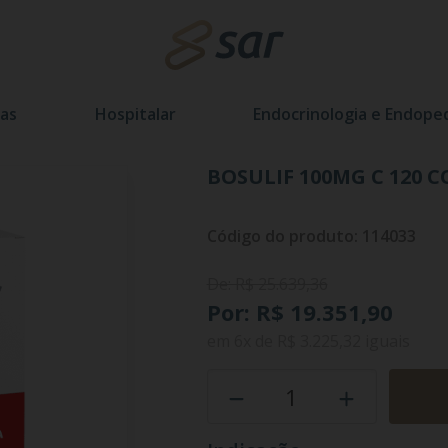
as
Hospitalar
Endocrinologia e Endoped
BOSULIF 100MG C 120 
Código do produto: 114033
De: R$ 25.639,36
Por: R$ 19.351,90
em
6x
de
R$ 3.225,32
iguais