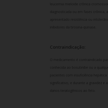
leucemia mieloide crônica cromossomo
diagnosticada ou em fases crônica,
a
apresentado resistência ou intolerân
inibidores da tirosina-quinase.
Contraindicação:
O medicamento é contraindicado para
conhecida ao bosutinibe ou a qualqu
pacientes com insuficiência hepáti
significativo,
e durante a gravidez e 
danos teratogênicos ao feto.