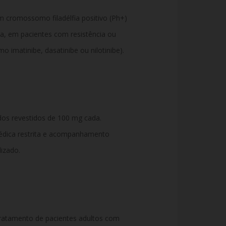
 cromossomo filadélfia positivo (Ph+)
a,
em pacientes com resistência ou
omo imatinibe,
dasatinibe ou nilotinibe).
s revestidos de 100 mg cada.
édica restrita e acompanhamento
izado.
tratamento de pacientes adultos com