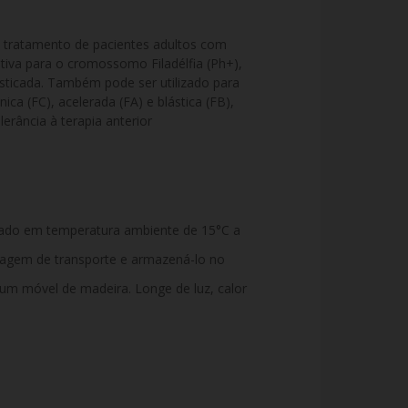
 o tratamento de pacientes adultos com 
tiva para o cromossomo Filadélfia (Ph+), 
sticada. Também pode ser utilizado para 
a (FC), acelerada (FA) e blástica (FB), 
erância à terapia anterior
ado em temperatura ambiente de 15°C a
alagem de transporte e armazená-lo no
 um móvel de madeira. Longe de luz, calor