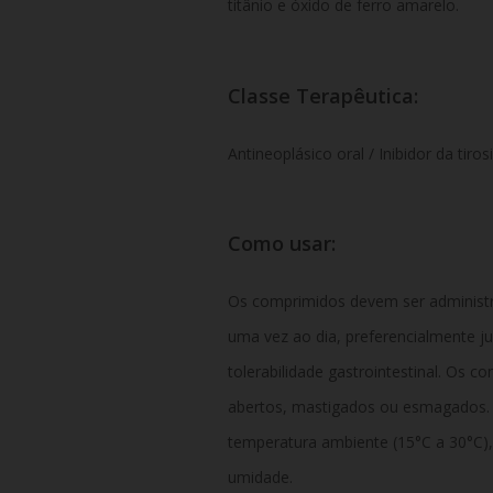
titânio e óxido de ferro amarelo.
Classe Terapêutica:
Antineoplásico oral / Inibidor da tiro
Como usar:
Os comprimidos devem ser adminis
uma vez ao dia
,
preferencialmente
j
tolerabilidade gastrointestinal.
Os com
abertos,
mastigados ou esmagados.
temperatura ambiente (15°C a 30°C),
umidade.