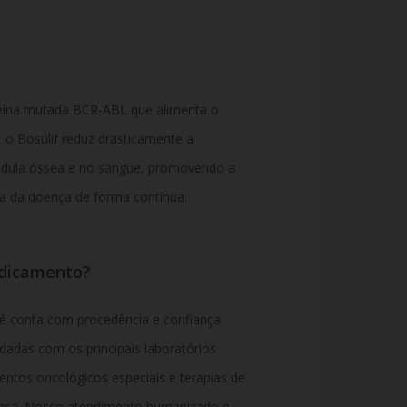
eína mutada BCR-ABL que alimenta o
,
o Bosulif reduz drasticamente a
dula óssea e no sangue,
promovendo a
a da doença de forma contínua.
edicamento?
ê conta com procedência e confiança
adas com os principais laboratórios
tos oncológicos especiais e terapias de
nça.
Nosso atendimento humanizado e