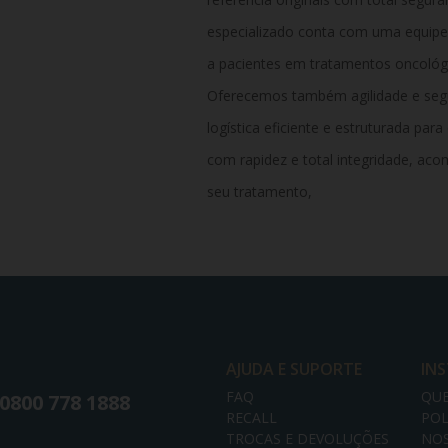
especializado conta com uma equipe
a pacientes em tratamentos oncológ
Oferecemos também agilidade e seg
logística eficiente e estruturada pa
com rapidez e total integridade,
acom
seu tratamento,
AJUDA E SUPORTE
IN
FAQ
QU
0800 778 1888
RECALL
POL
TROCAS E DEVOLUÇÕES
NOS