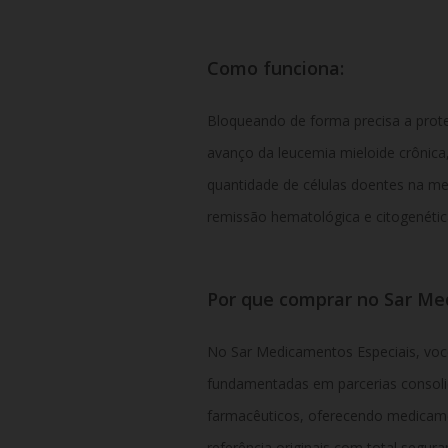
Como funciona:
Bloqueando de forma precisa a prot
avanço da leucemia mieloide crônica
quantidade de células doentes na me
remissão hematológica e citogenétic
Por que comprar no Sar M
No Sar Medicamentos Especiais,
voc
fundamentadas em parcerias consolid
farmacêuticos,
oferecendo medicamen
referência originais com total segura