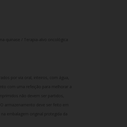
sina-quinase / Terapia-alvo oncológica
trados
por via oral
,
inteiros
,
com água,
unto com uma refeição
para melhorar a
primidos não devem ser partidos,
O armazenamento deve ser feito em
na embalagem original protegida da