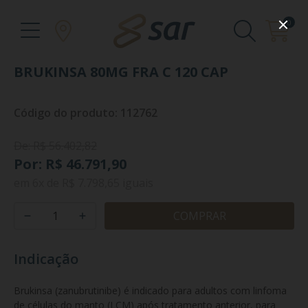
0
BRUKINSA 80MG FRA C 120 CAP
Código do produto: 112762
De: R$ 56.402,82
Por: R$ 46.791,90
em
6x
de
R$ 7.798,65
iguais
COMPRAR
Indicação
Brukinsa (zanubrutinibe) é indicado para adultos com linfoma 
de células do manto (LCM) após tratamento anterior, para 