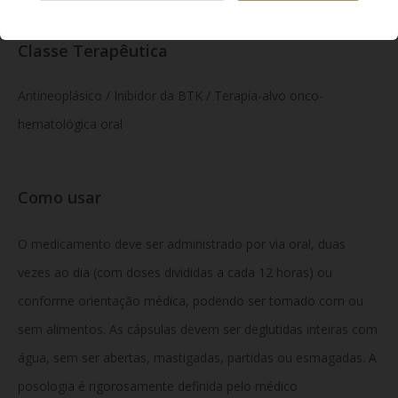
Classe Terapêutica
Antineoplásico / Inibidor da BTK / Terapia-alvo onco-
hematológica oral
Como usar
O medicamento deve ser administrado por via oral, duas
vezes ao dia (com doses divididas a cada 12 horas) ou
conforme orientação médica, podendo ser tomado com ou
sem alimentos. As cápsulas devem ser deglutidas inteiras com
água, sem ser abertas, mastigadas, partidas ou esmagadas. A
posologia é rigorosamente definida pelo médico