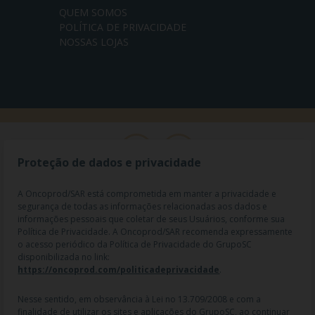
QUEM SOMOS
POLÍTICA DE PRIVACIDADE
NOSSAS LOJAS
Proteção de dados e privacidade
A Oncoprod/SAR está comprometida em manter a privacidade e
segurança de todas as informações relacionadas aos dados e
informações pessoais que coletar de seus Usuários, conforme sua
Política de Privacidade. A Oncoprod/SAR recomenda expressamente
o acesso periódico da Política de Privacidade do GrupoSC
disponibilizada no link:
https://oncoprod.com/politicadeprivacidade
.
RAZÃO SOCIAL: ONCO PROD DIST. DE PROD. HOSP. E ONCOL. LTDA |
NOME FANTASIA: SAR - MEDICAMENTOS ESPECIAIS | CNPJ:
04.307.650/0019-64 | IE: 119.242.793.110 | Endereço R: Olimpíadas, nº
Nesse sentido, em observância à Lei no 13.709/2008 e com a
100 2º andar CJ 21 22 - Vila Olímpia - SP | Cep: 04551-000 |
finalidade de utilizar os sites e aplicações do GrupoSC, ao continuar