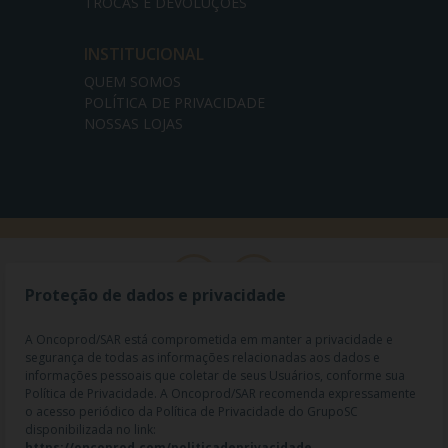
TROCAS E DEVOLUÇÕES
INSTITUCIONAL
QUEM SOMOS
POLÍTICA DE PRIVACIDADE
NOSSAS LOJAS
Proteção de dados e privacidade
A Oncoprod/SAR está comprometida em manter a privacidade e
segurança de todas as informações relacionadas aos dados e
informações pessoais que coletar de seus Usuários, conforme sua
Política de Privacidade. A Oncoprod/SAR recomenda expressamente
o acesso periódico da Política de Privacidade do GrupoSC
disponibilizada no link:
https://oncoprod.com/politicadeprivacidade
.