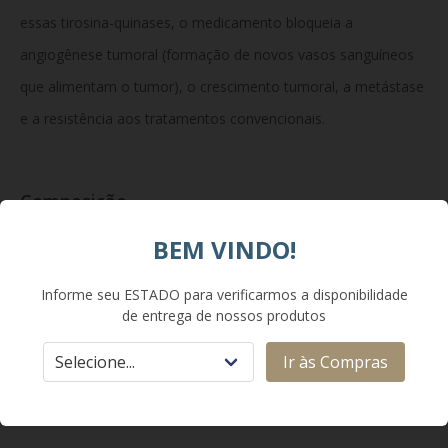
essas tirosina-quinases, o medicamento bloqueia a
angiogênese tumoral (formação de novos vasos sanguíneos
que alimentam o tumor), o crescimento tumoral, a metástase
e a resistência aos tratamentos convencionais.
Composição
BEM VINDO!
Cada comprimido revestido contém malato de cabozantinibe
equivalente a 40 mg de cabozantinibe. Excipientes da fórmula:
Informe seu ESTADO para verificarmos a disponibilidade
de entrega de nossos produtos
celulose microcristalina, lactose anidra, hidroxipropilcelulose,
croscarmelose sódica, estearato de magnésio, dióxido de
Ir às Compras
titânio, triacetina e corantes de óxido de ferro.