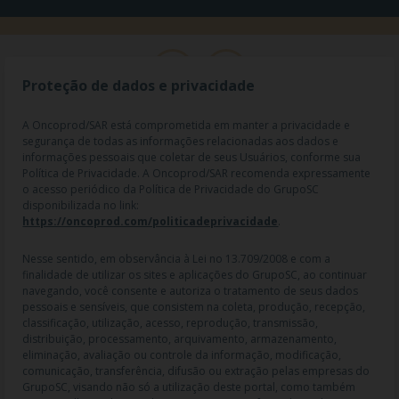
Proteção de dados e privacidade
A Oncoprod/SAR está comprometida em manter a privacidade e
segurança de todas as informações relacionadas aos dados e
informações pessoais que coletar de seus Usuários, conforme sua
Política de Privacidade. A Oncoprod/SAR recomenda expressamente
o acesso periódico da Política de Privacidade do GrupoSC
disponibilizada no link:
https://oncoprod.com/politicadeprivacidade
.
RAZÃO SOCIAL: ONCO PROD DIST. DE PROD. HOSP. E ONCOL. LTDA |
NOME FANTASIA: SAR - MEDICAMENTOS ESPECIAIS | CNPJ:
04.307.650/0019-64 | IE: 119.242.793.110 | Endereço R: Olimpíadas, nº
Nesse sentido, em observância à Lei no 13.709/2008 e com a
100 2º andar CJ 21 22 - Vila Olímpia - SP | Cep: 04551-000 |
finalidade de utilizar os sites e aplicações do GrupoSC, ao continuar
Farmacêutico responsável: Dra. Gislaine Lopes de Jesus - CRF/SP 47509
navegando, você consente e autoriza o tratamento de seus dados
| AFE: 7.60997-7 | CMVS: 355030801-477-010609-1-0.
pessoais e sensíveis, que consistem na coleta, produção, recepção,
classificação, utilização, acesso, reprodução, transmissão,
As informações contidas neste site não devem ser usadas para
distribuição, processamento, arquivamento, armazenamento,
automedicação e não substituem, em hipótese alguma, as orientações
eliminação, avaliação ou controle da informação, modificação,
dadas pelo profissional da área médica. Somente o médico está apto a
comunicação, transferência, difusão ou extração pelas empresas do
diagnosticar qualquer problema de saúde e prescrever o tratamento
GrupoSC, visando não só a utilização deste portal, como também