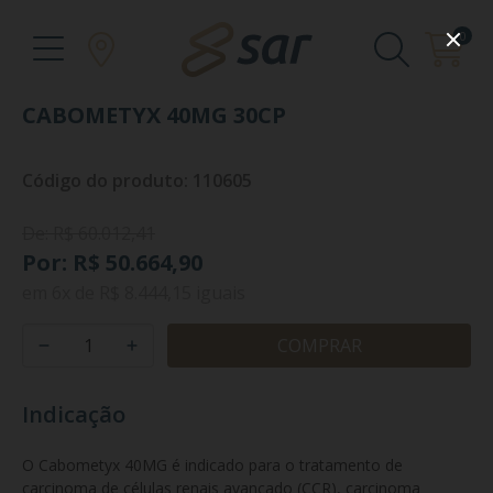
0
CABOMETYX 40MG 30CP
Código do produto: 110605
De: R$ 60.012,41
Por: R$ 50.664,90
em
6x
de
R$ 8.444,15
iguais
COMPRAR
Indicação
O Cabometyx 40MG é indicado para o tratamento de 
carcinoma de células renais avançado (CCR), carcinoma 