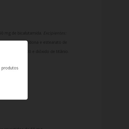
50 mg de bicalutamida.
Excipientes:
o de sódio, povidona e estearato de
, macrogol 300 e dióxido de titânio.
s produtos
 esteroides).