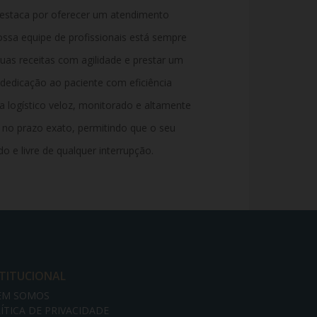
 destaca por oferecer um atendimento
ssa equipe de profissionais está sempre
suas receitas com agilidade e prestar um
 dedicação ao paciente com eficiência
 logístico veloz, monitorado e altamente
 no prazo exato, permitindo que o seu
o e livre de qualquer interrupção.
STITUCIONAL
EM SOMOS
ÍTICA DE PRIVACIDADE