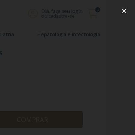
0
Olá, faça seu login
ou cadastre-se
iatria
Hepatologia e Infectologia
S
COMPRAR