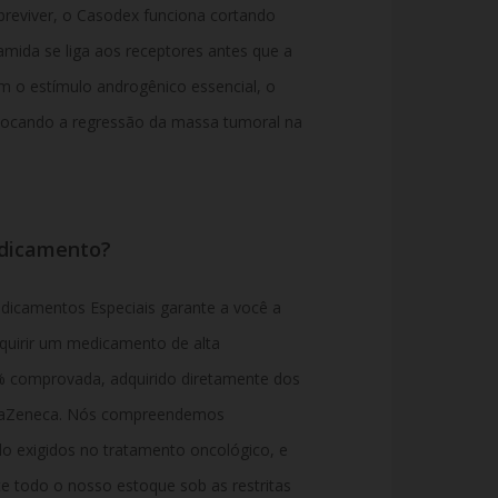
obreviver, o Casodex funciona cortando
amida se liga aos receptores antes que a
m o estímulo androgênico essencial, o
vocando a regressão da massa tumoral na
edicamento?
icamentos Especiais garante a você a
dquirir um medicamento de alta
 comprovada, adquirido diretamente dos
AstraZeneca. Nós compreendemos
o exigidos no tratamento oncológico, e
 todo o nosso estoque sob as restritas