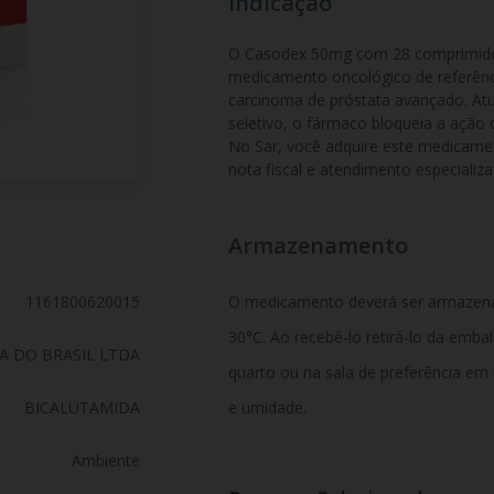
Indicação
O Casodex 50mg com 28 comprimidos 
medicamento oncológico de referênci
carcinoma de próstata avançado. At
seletivo, o fármaco bloqueia a ação
No Sar, você adquire este medicamen
nota fiscal e atendimento especializ
Armazenamento
1161800620015
O medicamento deverá ser armazen
30°C. Ao recebê-lo retirá-lo da emb
A DO BRASIL LTDA
quarto ou na sala de preferência em
BICALUTAMIDA
e umidade.
Ambiente