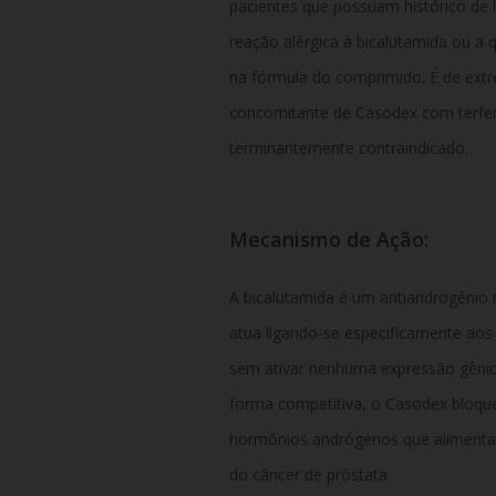
pacientes que possuam histórico de h
reação alérgica à bicalutamida ou 
na fórmula do comprimido. É de ext
concomitante de Casodex com terfena
terminantemente contraindicado.
Mecanismo de Ação:
A bicalutamida é um antiandrogênio
atua ligando-se especificamente aos
sem ativar nenhuma expressão gênica
forma competitiva, o Casodex bloque
hormônios andrógenos que alimentam
do câncer de próstata.