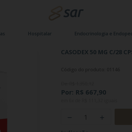
as
Hospitalar
Endocrinologia e Endoped
CASODEX 50 MG C/28 CP
Código do produto: 01146
De: R$ 1.350,12
Por: R$ 667,90
em
6x
de
R$ 111,32
iguais