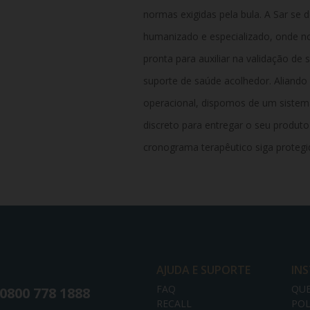
normas exigidas pela bula. A Sar se
humanizado e especializado, onde no
pronta para auxiliar na validação de 
suporte de saúde acolhedor. Aliando
operacional, dispomos de um sistema
discreto para entregar o seu produto
cronograma terapêutico siga protegid
AJUDA E SUPORTE
IN
FAQ
QU
0800 778 1888
RECALL
POL