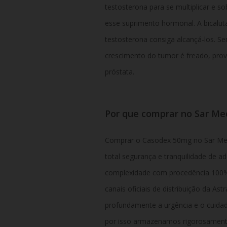
testosterona para se multiplicar e s
esse suprimento hormonal. A bicalut
testosterona consiga alcançá-los. Se
crescimento do tumor é freado, pro
próstata.
Por que comprar no Sar M
Comprar o Casodex 50mg no Sar Med
total segurança e tranquilidade de a
complexidade com procedência 100%
canais oficiais de distribuição da 
profundamente a urgência e o cuidad
por isso armazenamos rigorosamente