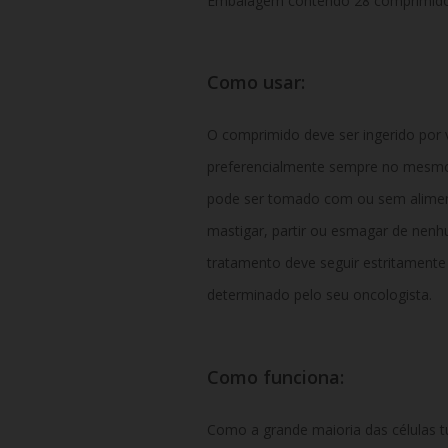
Embalagem contendo 28 comprimidos
Como usar:
O comprimido deve ser ingerido por 
preferencialmente sempre no mesmo
pode ser tomado com ou sem aliment
mastigar, partir ou esmagar de nenh
tratamento deve seguir estritamente
determinado pelo seu oncologista.
Como funciona:
Como a grande maioria das células t