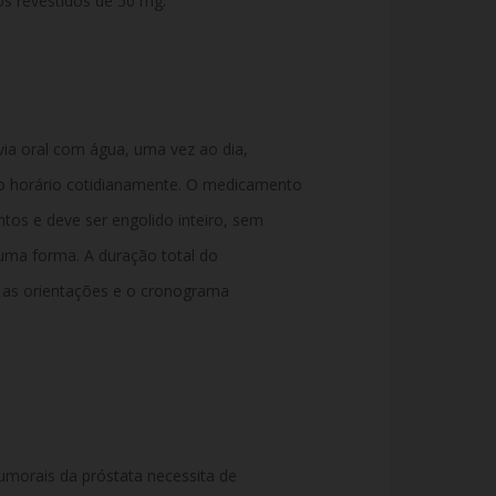
 revestidos de 50 mg.
via oral com água, uma vez ao dia,
 horário cotidianamente. O medicamento
os e deve ser engolido inteiro, sem
uma forma. A duração total do
 as orientações e o cronograma
umorais da próstata necessita de