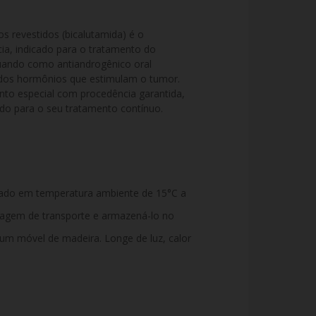
revestidos (bicalutamida) é o 
a, indicado para o tratamento do 
uando como antiandrogênico oral 
 dos hormônios que estimulam o tumor. 
to especial com procedência garantida, 
ado para o seu tratamento contínuo.
ado em temperatura ambiente de 15°C a
alagem de transporte e armazená-lo no
 um móvel de madeira. Longe de luz, calor