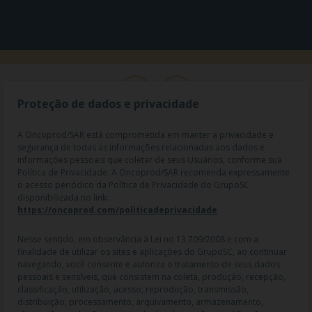
Proteção de dados e privacidade
A Oncoprod/SAR está comprometida em manter a privacidade e
segurança de todas as informações relacionadas aos dados e
informações pessoais que coletar de seus Usuários, conforme sua
Política de Privacidade. A Oncoprod/SAR recomenda expressamente
o acesso periódico da Política de Privacidade do GrupoSC
disponibilizada no link:
https://oncoprod.com/politicadeprivacidade
.
RAZÃO SOCIAL: ONCO PROD DIST. DE PROD. HOSP. E ONCOL. LTDA |
NOME FANTASIA: SAR - MEDICAMENTOS ESPECIAIS | CNPJ:
04.307.650/0019-64 | IE: 119.242.793.110 | Endereço R: Olimpíadas, nº
Nesse sentido, em observância à Lei no 13.709/2008 e com a
100 2º andar CJ 21 22 - Vila Olímpia - SP | Cep: 04551-000 |
finalidade de utilizar os sites e aplicações do GrupoSC, ao continuar
Farmacêutico responsável: Dra. Gislaine Lopes de Jesus - CRF/SP 47509
navegando, você consente e autoriza o tratamento de seus dados
| AFE: 7.60997-7 | CMVS: 355030801-477-010609-1-0.
pessoais e sensíveis, que consistem na coleta, produção, recepção,
classificação, utilização, acesso, reprodução, transmissão,
As informações contidas neste site não devem ser usadas para
distribuição, processamento, arquivamento, armazenamento,