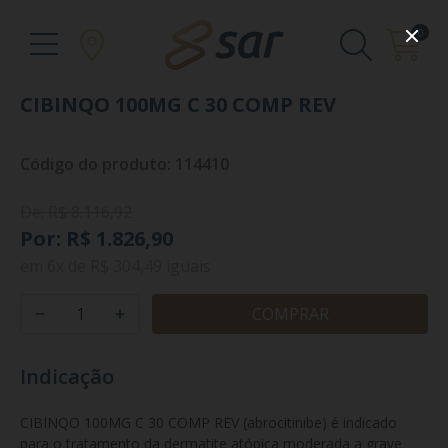
0
CIBINQO 100MG C 30 COMP REV
Código do produto: 114410
De: R$ 8.116,92
Por: R$ 1.826,90
em
6x
de
R$ 304,49
iguais
COMPRAR
Indicação
CIBINQO 100MG C 30 COMP REV (abrocitinibe) é indicado 
para o tratamento da dermatite atópica moderada a grave 