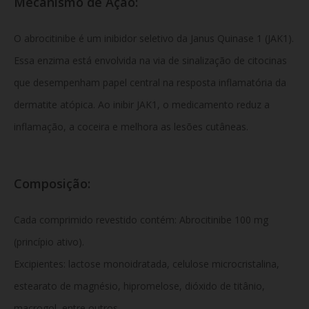
Mecanismo de Ação:
O abrocitinibe é um inibidor seletivo da Janus Quinase 1 (JAK1).
Essa enzima está envolvida na via de sinalização de citocinas
que desempenham papel central na resposta inflamatória da
dermatite atópica. Ao inibir JAK1, o medicamento reduz a
inflamação, a coceira e melhora as lesões cutâneas.
Composição:
Cada comprimido revestido contém: Abrocitinibe 100 mg
(princípio ativo).
Excipientes: lactose monoidratada, celulose microcristalina,
estearato de magnésio, hipromelose, dióxido de titânio,
macrogol, entre outros.