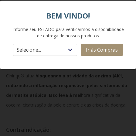
ao dia. Em casos de maior gravidade, o médico pode ajustar a
BEM VINDO!
dose para 200 mg/dia. Os comprimidos devem ser ingeridos
inteiros, com água, com ou sem alimentos. O tratamento
Informe seu ESTADO para verificarmos a disponibilidade
deve ser contínuo e sempre supervisionado por um médico.
de entrega de nossos produtos
Ir às Compras
Como Funciona:
Cibinqo® atua
bloqueando a atividade da enzima JAK1,
reduzindo a inflamação responsável pelos sintomas da
dermatite atópica. Isso leva à me
lhora significativa da
coceira, cicatrização da pele e controle das crises da doença.
Contraindicação: