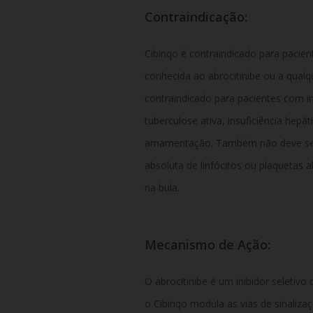
Contraindicação:
Cibinqo é contraindicado para pacient
conhecida ao abrocitinibe ou a qual
contraindicado para pacientes com in
tuberculose ativa, insuficiência hepát
amamentação. Também não deve ser
absoluta de linfócitos ou plaquetas a
na bula.
Mecanismo de Ação:
O abrocitinibe é um inibidor seletivo 
o Cibinqo modula as vias de sinalizaç