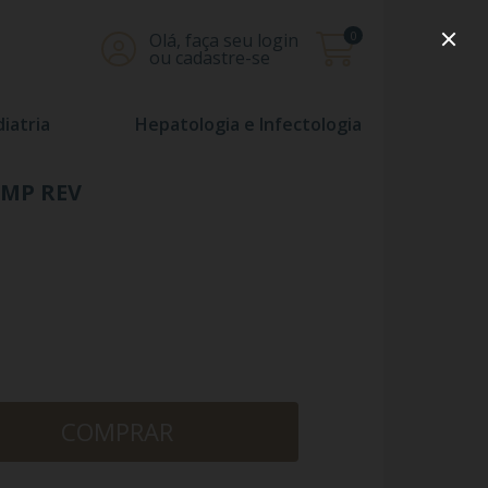
0
Olá, faça seu login
ou cadastre-se
iatria
Hepatologia e Infectologia
OMP REV
COMPRAR