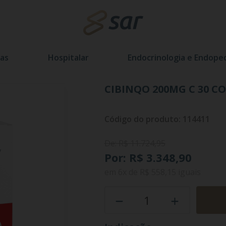
as
Hospitalar
Endocrinologia e Endoped
CIBINQO 200MG C 30 C
Código do produto: 114411
De: R$ 11.724,95
Por: R$ 3.348,90
em
6x
de
R$ 558,15
iguais