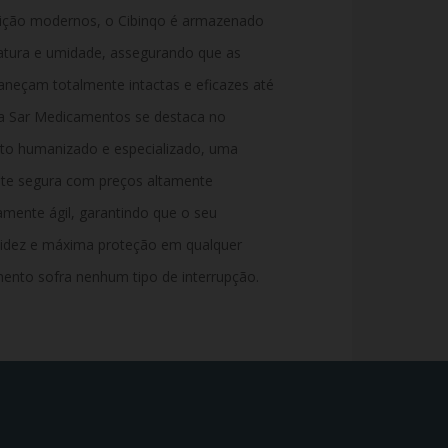
buição modernos, o Cibinqo é armazenado
atura e umidade, assegurando que as
aneçam totalmente intactas e eficazes até
a Sar Medicamentos se destaca no
to humanizado e especializado, uma
te segura com preços altamente
amente ágil, garantindo que o seu
idez e máxima proteção em qualquer
mento sofra nenhum tipo de interrupção.