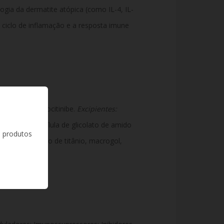
logia da dermatite atópica (como IL-4, IL-
 ciclo de inflamação e a resposta imune
200 mg de abrocitinibe.
Excipientes:
lcio anidro, o pílula de glicolato de amido
s produtos
melose, dióxido de titânio, macrogol,