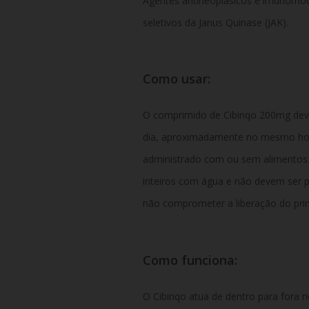
Agentes antineoplásicos e imunomod
seletivos da Janus Quinase (JAK).
Como usar:
O comprimido de Cibinqo 200mg deve 
dia, aproximadamente no mesmo horá
administrado com ou sem alimentos
inteiros com água e não devem ser 
não comprometer a liberação do princ
Como funciona:
O Cibinqo atua de dentro para fora