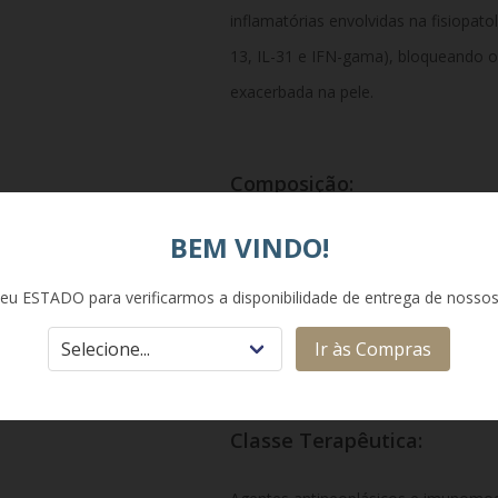
inflamatórias envolvidas na fisiopato
13, IL-31 e IFN-gama), bloqueando o
exacerbada na pele.
Composição:
BEM VINDO!
Cada comprimido revestido contém: 
celulose microcristalina, dibato de cá
eu ESTADO para verificarmos a disponibilidade de entrega de nosso
sódico, estearato de magnésio, hipro
Ir às Compras
triacetina e óxido de ferro vermelho.
Classe Terapêutica: