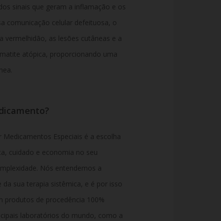
dos sinais que geram a inflamação e os
sa comunicação celular defeituosa, o
 a vermelhidão, as lesões cutâneas e a
ermatite atópica, proporcionando uma
nea.
edicamento?
 Medicamentos Especiais é a escolha
ça, cuidado e economia no seu
omplexidade. Nós entendemos a
da sua terapia sistêmica, e é por isso
m produtos de procedência 100%
incipais laboratórios do mundo, como a