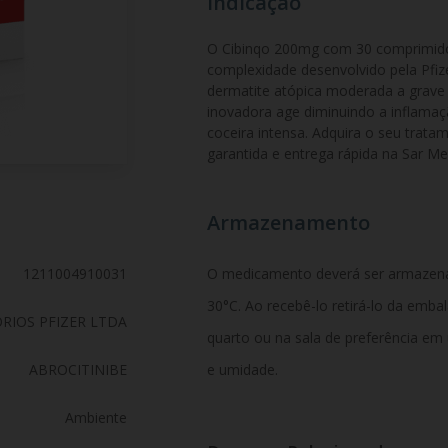
Indicação
O Cibinqo 200mg com 30 comprimido
complexidade desenvolvido pela Pfize
dermatite atópica moderada a grave 
inovadora age diminuindo a inflamaçã
coceira intensa. Adquira o seu trata
garantida e entrega rápida na Sar M
Armazenamento
1211004910031
O medicamento deverá ser armazen
30°C. Ao recebê-lo retirá-lo da emb
RIOS PFIZER LTDA
quarto ou na sala de preferência em
ABROCITINIBE
e umidade.
Ambiente