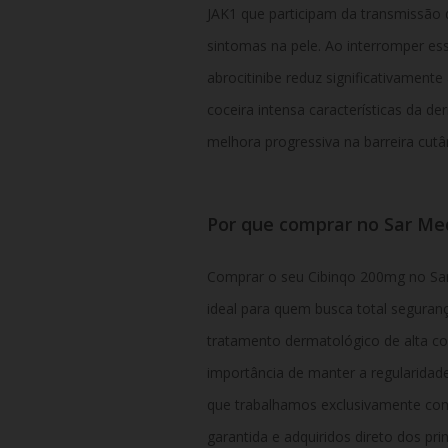
JAK1 que participam da transmissão 
sintomas na pele. Ao interromper es
abrocitinibe reduz significativamente
coceira intensa características da d
melhora progressiva na barreira cutâ
Por que comprar no Sar M
Comprar o seu Cibinqo 200mg no Sar
ideal para quem busca total seguran
tratamento dermatológico de alta c
importância de manter a regularidade 
que trabalhamos exclusivamente co
garantida e adquiridos direto dos pr