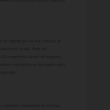
uladores; Imunossupressores; Inibidores
ser ingerido por via oral, uma vez ao
rio todos os dias. Pode ser
. Os comprimidos devem ser engolidos
partidos, mastigados ou esmagados para
ípio ativo.
 no organismo, bloqueando as enzimas