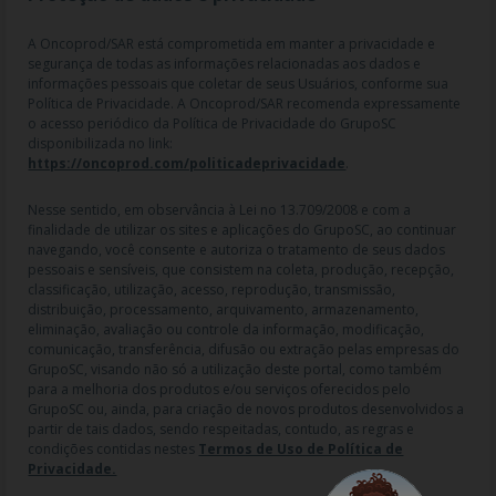
A Oncoprod/SAR está comprometida em manter a privacidade e
segurança de todas as informações relacionadas aos dados e
informações pessoais que coletar de seus Usuários, conforme sua
Política de Privacidade. A Oncoprod/SAR recomenda expressamente
o acesso periódico da Política de Privacidade do GrupoSC
disponibilizada no link:
https://oncoprod.com/politicadeprivacidade
.
RAZÃO SOCIAL: ONCO PROD DIST. DE PROD. HOSP. E ONCOL. LTDA |
NOME FANTASIA: SAR - MEDICAMENTOS ESPECIAIS | CNPJ:
04.307.650/0019-64 | IE: 119.242.793.110 | Endereço R: Olimpíadas, nº
Nesse sentido, em observância à Lei no 13.709/2008 e com a
100 2º andar CJ 21 22 - Vila Olímpia - SP | Cep: 04551-000 |
finalidade de utilizar os sites e aplicações do GrupoSC, ao continuar
Farmacêutico responsável: Dra. Gislaine Lopes de Jesus - CRF/SP 47509
navegando, você consente e autoriza o tratamento de seus dados
| AFE: 7.60997-7 | CMVS: 355030801-477-010609-1-0.
pessoais e sensíveis, que consistem na coleta, produção, recepção,
classificação, utilização, acesso, reprodução, transmissão,
As informações contidas neste site não devem ser usadas para
distribuição, processamento, arquivamento, armazenamento,
automedicação e não substituem, em hipótese alguma, as orientações
eliminação, avaliação ou controle da informação, modificação,
dadas pelo profissional da área médica. Somente o médico está apto a
comunicação, transferência, difusão ou extração pelas empresas do
diagnosticar qualquer problema de saúde e prescrever o tratamento
GrupoSC, visando não só a utilização deste portal, como também
adequado. Ao persistirem os sintomas, um médico deverá ser
para a melhoria dos produtos e/ou serviços oferecidos pelo
consultado. Os preços, as promoções, o frete e as condições de
GrupoSC ou, ainda, para criação de novos produtos desenvolvidos a
pagamento divulgados no site são válidos apenas para compras feitas
partir de tais dados, sendo respeitadas, contudo, as regras e
pela internet. Todos os pedidos efetuados estão sujeitos à
condições contidas nestes
Termos de Uso de Política de
confirmação da disponibilidade de produto em nosso estoque.
Privacidade.
Maiores esclarecimentos, consultar o site: www.anvisa.gov.br.