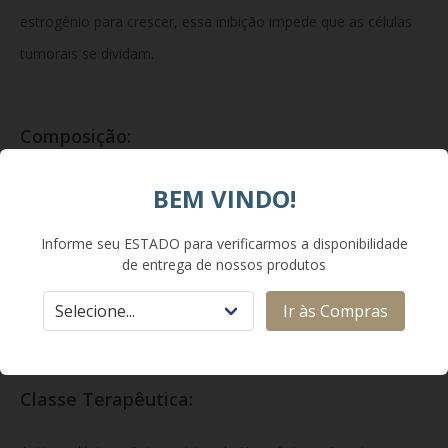
estrogênio para crescer, essa inibição impede que as células
tumorais se dividam.
Composição:
Cada comprimido revestido contém 15,2 mg de citrato de
BEM VINDO!
tamoxifeno (equivalente a 10 mg de tamoxifeno base).
Informe seu ESTADO para verificarmos a disponibilidade
Excipientes comuns: lactose monoidratada, amido, povidona,
de entrega de nossos produtos
estearato de magnésio, hipromelose, macrogol e dióxido de
Ir às Compras
titânio.
Classe Terapêutica: