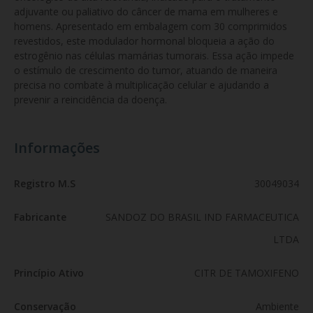
adjuvante ou paliativo do câncer de mama em mulheres e 
homens. Apresentado em embalagem com 30 comprimidos 
revestidos, este modulador hormonal bloqueia a ação do 
estrogênio nas células mamárias tumorais. Essa ação impede 
o estímulo de crescimento do tumor, atuando de maneira 
precisa no combate à multiplicação celular e ajudando a 
prevenir a reincidência da doença.
Informações
Registro M.S
30049034
Fabricante
SANDOZ DO BRASIL IND FARMACEUTICA
LTDA
Princípio Ativo
CITR DE TAMOXIFENO
Conservação
Ambiente