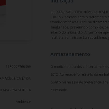
Indicação
CLEXANE SAF LOCK 20MG C/10 SER é 
(HBPM) indicada para o tratamento 
tromboembólicas. Este medicamento 
sanguíneos, prevenindo complicaçõe
infarto do miocárdio. A forma de ap
facilita a administração subcutânea, 
Armazenamento
1130002760499
O medicamento deverá ser armazen
30°C. Ao recebê-lo retirá-lo da emb
RMACEUTICA LTDA
quarto ou na sala de preferência em
XAPARINA SODICA
e umidade.
Ambiente