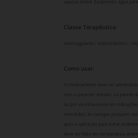
aquosa estéril. Excipientes: água para
Classe Terapêutica:
Anticoagulante / Antitrombótico / H
Como usar:
O medicamento deve ser administrad
com o paciente deitado, na parede ab
ou por via intravenosa em indicações
miocárdio). As seringas possuem si
após a aplicação para evitar aciden
deve ser feito em temperatura ambie