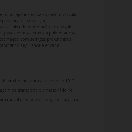
uma heparina de baixo peso molecular 
e prevenção de condições 
atua inibindo a formação de coágulos 
s graves como a embolia pulmonar e o 
resentação com seringas pré-enchidas 
garantindo segurança e eficácia.
ado em temperatura ambiente de 15°C a
alagem de transporte e armazená-lo no
 um móvel de madeira. Longe de luz, calor