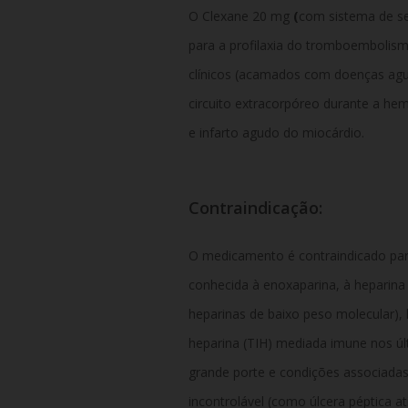
O Clexane 20 mg
(
com sistema de se
para a profilaxia do tromboembolism
clínicos (acamados com doenças agu
circuito extracorpóreo durante a hem
e infarto agudo do miocárdio.
Contraindicação:
O medicamento é contraindicado para
conhecida à enoxaparina, à heparina 
heparinas de baixo peso molecular), 
heparina (TIH) mediada imune nos úl
grande porte e condições associadas
incontrolável (como úlcera péptica a