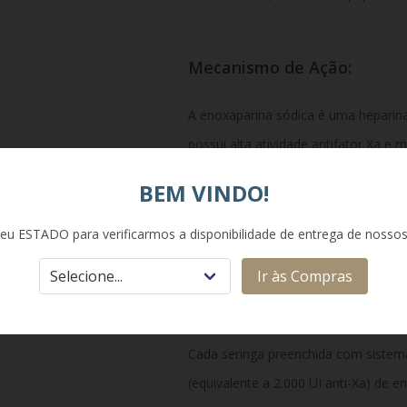
Mecanismo de Ação:
A enoxaparina sódica é uma heparin
possui alta atividade antifator Xa e m
Ela atua potencializando a inibição da
BEM VINDO!
interrompendo a cascata de coagul
de coágulos e trombos indesejados 
eu ESTADO para verificarmos a disponibilidade de entrega de nosso
Ir às Compras
Composição:
Cada seringa preenchida com siste
(equivalente a 2.000 UI anti-Xa) de 