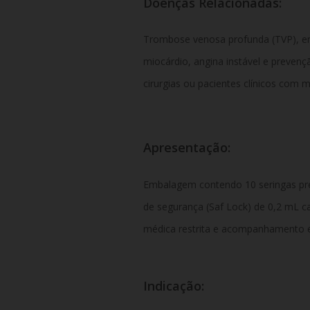
Doenças Relacionadas:
Trombose venosa profunda (TVP), em
miocárdio, angina instável e prev
cirurgias ou pacientes clínicos com mo
Apresentação:
Embalagem contendo 10 seringas pre
de segurança (Saf Lock) de 0,2 mL c
médica restrita e acompanhamento e
Indicação: