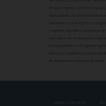
farmacêuticos, oferecendo medicame
terapias originais com total segura
Especializado: Equipe farmacêutica 
tratamentos cardiológicos e cirúrgi
hospitalar. Agilidade e Segurança na E
para que o seu medicamento especial
acompanhando o cronograma rigoros
Processo: Condições transparentes e
de tratamentos essenciais de saúde.
AJUDA E SUPORTE
IN