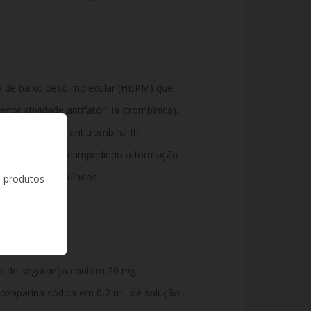
a de baixo peso molecular (HBPM) que
enor atividade antifator IIa (trombínica).
 trombina pela antitrombina III,
ação do sangue e impedindo a formação
nos vasos sanguíneos.
s produtos
ma de segurança contém 20 mg
enoxaparina sódica em 0,2 mL de solução