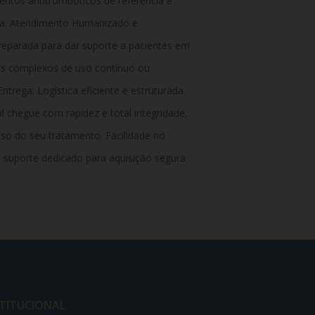
ntos antitrombóticos de referência e
nça. Atendimento Humanizado e
preparada para dar suporte a pacientes em
cos complexos de uso contínuo ou
ntrega: Logística eficiente e estruturada
 chegue com rapidez e total integridade,
o do seu tratamento. Facilidade no
 suporte dedicado para aquisição segura
STITUCIONAL