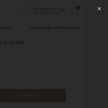
0
Olá, faça seu login
ou cadastre-se
iatria
Hepatologia e Infectologia
 C/10 SER
COMPRAR