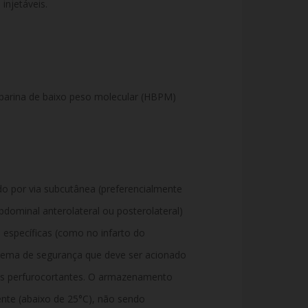
 injetáveis.
eparina de baixo peso molecular (HBPM)
o por via subcutânea (preferencialmente
dominal anterolateral ou posterolateral)
 específicas (como no infarto do
stema de segurança que deve ser acionado
tes perfurocortantes. O armazenamento
nte (abaixo de 25°C), não sendo