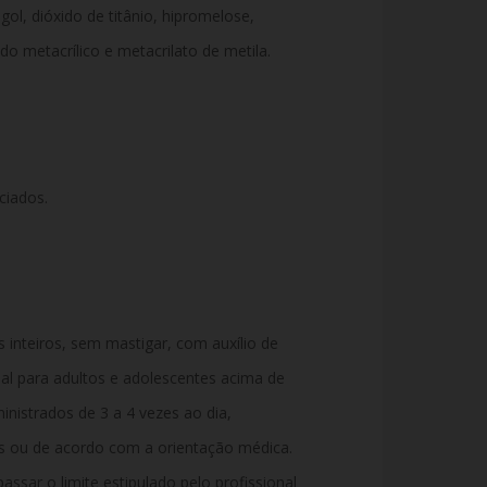
ol, dióxido de titânio, hipromelose,
ido metacrílico e metacrilato de metila.
ciados.
inteiros, sem mastigar, com auxílio de
al para adultos e adolescentes acima de
nistrados de 3 a 4 vezes ao dia,
s ou de acordo com a orientação médica.
ssar o limite estipulado pelo profissional