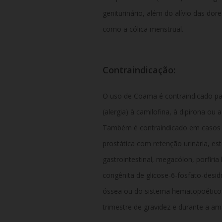
geniturinário, além do alívio das do
como a cólica menstrual.
Contraindicação:
O uso de Coama é contraindicado par
(alergia) à camilofina, à dipirona o
Também é contraindicado em casos d
prostática com retenção urinária, e
gastrointestinal, megacólon, porfiria
congênita de glicose-6-fosfato-desi
óssea ou do sistema hematopoético. 
trimestre de gravidez e durante a a