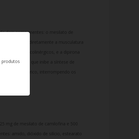
de dois componentes: o mesilato de
co que relaxa diretamente a musculatura
o receptores colinérgicos, e a dipirona
s produtos
e antipirético que inibe a síntese de
entral e periférico, interrompendo os
25 mg de mesilato de camilofina e 500
tes: amido, dióxido de silício, estearato