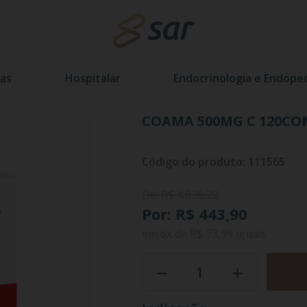
as
Hospitalar
Endocrinologia e Endoped
COAMA 500MG C 120CO
Código do produto: 111565
De: R$ 4.636,22
Por: R$ 443,90
em
6x
de
R$ 73,99
iguais