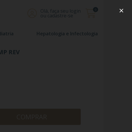
0
Olá, faça seu login
ou cadastre-se
iatria
Hepatologia e Infectologia
MP REV
COMPRAR