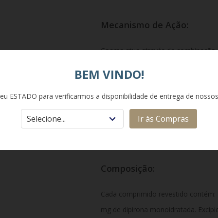
Mecanismo de Ação:
Coama atua através da combinação 
camilofina, um agente antiespasmódi
BEM VINDO!
lisa dos órgãos abdominais bloqueand
eu ESTADO para verificarmos a disponibilidade de entrega de nosso
monoidratada, um potente analgésico 
prostaglandinas no sistema nervoso c
Ir às Compras
sinais de dor.
Composição:
Cada comprimido revestido contém: 
mg de dipirona monoidratada. Excipien