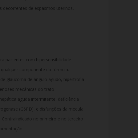
res decorrentes de espasmos uterinos,
a pacientes com hipersensibilidade
u a qualquer componente da fórmula.
e glaucoma de ângulo agudo, hipertrofia
stenoses mecânicas do trato
 hepática aguda intermitente, deficiência
drogenase (G6PD), e disfunções da medula
Contraindicado no primeiro e no terceiro
mamentação.