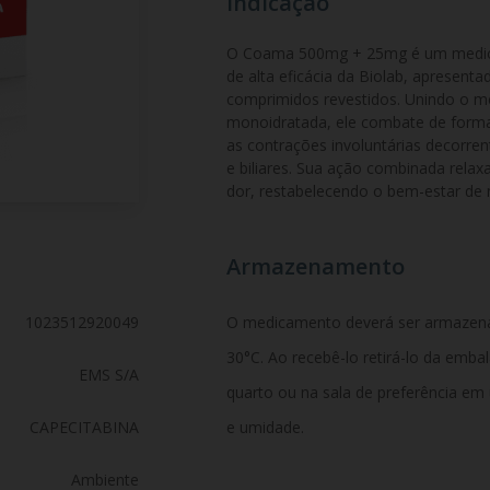
Indicação
O Coama 500mg + 25mg é um medica
de alta eficácia da Biolab, aprese
comprimidos revestidos. Unindo o mes
monoidratada, ele combate de forma 
as contrações involuntárias decorrente
e biliares. Sua ação combinada relax
dor, restabelecendo o bem-estar de 
Armazenamento
1023512920049
O medicamento deverá ser armazen
30°C. Ao recebê-lo retirá-lo da emb
EMS S/A
quarto ou na sala de preferência em
CAPECITABINA
e umidade.
Ambiente