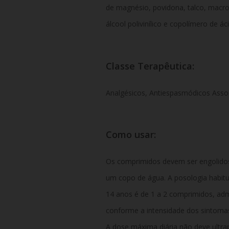
de magnésio, povidona, talco, macrog
álcool polivinílico e copolímero de ác
Classe Terapêutica:
Analgésicos, Antiespasmódicos Asso
Como usar:
Os comprimidos devem ser engolidos 
um copo de água. A posologia habitu
14 anos é de 1 a 2 comprimidos, admi
conforme a intensidade dos sintoma
A dose máxima diária não deve ultrapa