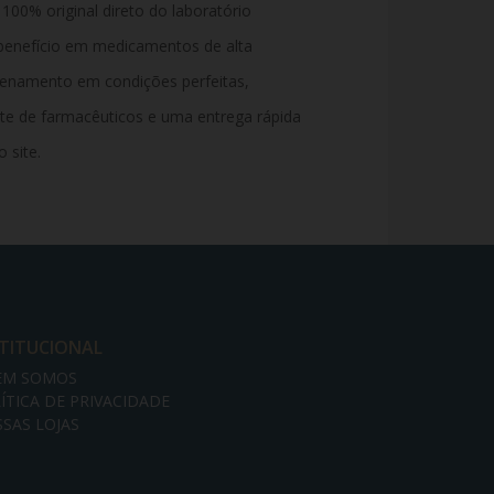
00% original direto do laboratório
benefício em medicamentos de alta
enamento em condições perfeitas,
e de farmacêuticos e uma entrega rápida
 site.
STITUCIONAL
EM SOMOS
ÍTICA DE PRIVACIDADE
SAS LOJAS