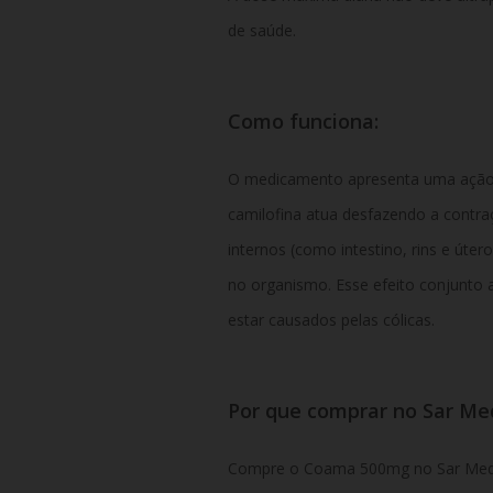
de saúde.
Como funciona:
O medicamento apresenta uma ação 
camilofina atua desfazendo a contr
internos (como intestino, rins e úter
no organismo. Esse efeito conjunto a
estar causados pelas cólicas.
Por que comprar no Sar M
Compre o Coama 500mg no Sar Medi