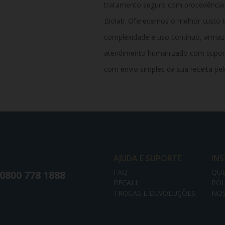
tratamento seguro com procedência 1
Biolab. Oferecemos o melhor custo-
complexidade e uso contínuo, armaz
atendimento humanizado com suport
com envio simples da sua receita pelo
AJUDA E SUPORTE
IN
FAQ
QU
0800 778 1888
RECALL
POL
TROCAS E DEVOLUÇÕES
NOS