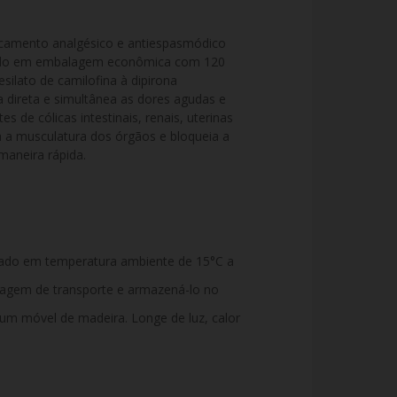
mento analgésico e antiespasmódico 
ntado em embalagem econômica com 120 
ilato de camilofina à dipirona 
direta e simultânea as dores agudas e 
s de cólicas intestinais, renais, uterinas 
a a musculatura dos órgãos e bloqueia a 
maneira rápida.
ado em temperatura ambiente de 15°C a
alagem de transporte e armazená-lo no
 um móvel de madeira. Longe de luz, calor