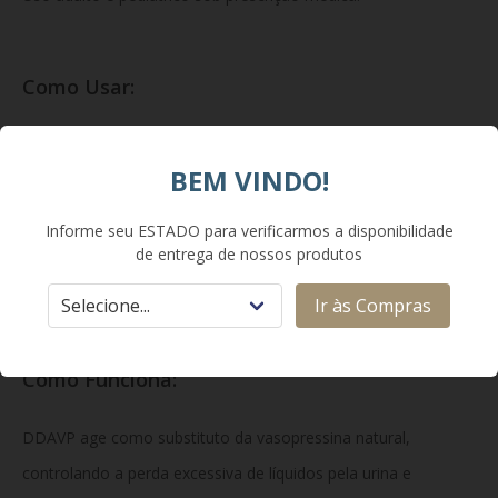
Como Usar:
O esquema posológico deve ser definido pelo médico. Pode
BEM VINDO!
ser administrado por via intravenosa ou subcutânea. A
dosagem varia de acordo com a indicação (controle de
Informe seu ESTADO para verificarmos a disponibilidade
diurese ou prevenção de sangramentos). Deve ser aplicado
de entrega de nossos produtos
exclusivamente por profissional de saúde habilitado.
Ir às Compras
Como Funciona:
DDAVP age como substituto da vasopressina natural,
controlando a perda excessiva de líquidos pela urina e