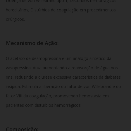
Doença de von Willebrand tipo 1; Distúrbios hemorrágicos
hereditários; Distúrbios de coagulação em procedimentos
cirúrgicos.
Mecanismo de Ação:
O acetato de desmopressina é um análogo sintético da
vasopressina. Atua aumentando a reabsorção de água nos
rins, reduzindo a diurese excessiva característica da diabetes
insípida. Estimula a liberação do fator de von Willebrand e do
fator VIII da coagulação, promovendo hemostasia em
pacientes com distúrbios hemorrágicos.
Composição: