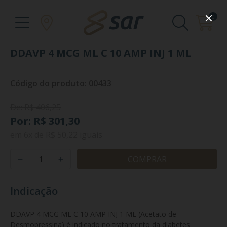
0
DDAVP 4 MCG ML C 10 AMP INJ 1 ML
Código do produto: 00433
De: R$ 406,25
Por: R$ 301,30
em
6x
de
R$ 50,22
iguais
COMPRAR
Indicação
DDAVP 4 MCG ML C 10 AMP INJ 1 ML (Acetato de 
Desmopressina) é indicado no tratamento da diabetes 