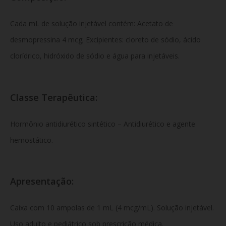
Cada mL de solução injetável contém: Acetato de
desmopressina 4 mcg; Excipientes: cloreto de sódio, ácido
clorídrico, hidróxido de sódio e água para injetáveis.
Classe Terapêutica:
Hormônio antidiurético sintético – Antidiurético e agente
hemostático.
Apresentação:
Caixa com 10 ampolas de 1 mL (4 mcg/mL). Solução injetável.
Uso adulto e pediátrico sob prescrição médica.