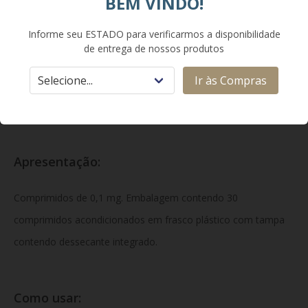
BEM VINDO!
Classe Terapêutica:
Informe seu ESTADO para verificarmos a disponibilidade
de entrega de nossos produtos
Hormônios sistêmicos preparados excluindo hormônios
Ir às Compras
sexuais; Hormônios da neuro-hipófise; Vasopressina e
análogos.
Apresentação:
Comprimidos de 0,1 mg. Embalagem contendo 30
comprimidos acondicionados em frasco plástico com tampa
contendo dessecante integrado.
Como usar: