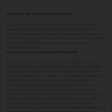
Proteção de dados e privacidade
A Oncoprod/SAR está comprometida em manter a privacidade e
segurança de todas as informações relacionadas aos dados e
informações pessoais que coletar de seus Usuários, conforme sua
Política de Privacidade. A Oncoprod/SAR recomenda expressamente
o acesso periódico da Política de Privacidade do GrupoSC
disponibilizada no link:
https://oncoprod.com/politicadeprivacidade
.
RAZÃO SOCIAL: ONCO PROD DIST. DE PROD. HOSP. E ONCOL. LTDA |
NOME FANTASIA: SAR - MEDICAMENTOS ESPECIAIS | CNPJ:
04.307.650/0019-64 | IE: 119.242.793.110 | Endereço R: Olimpíadas, nº
Nesse sentido, em observância à Lei no 13.709/2008 e com a
100 2º andar CJ 21 22 - Vila Olímpia - SP | Cep: 04551-000 |
finalidade de utilizar os sites e aplicações do GrupoSC, ao continuar
Farmacêutico responsável: Dra. Gislaine Lopes de Jesus - CRF/SP 47509
navegando, você consente e autoriza o tratamento de seus dados
| AFE: 7.60997-7 | CMVS: 355030801-477-010609-1-0.
pessoais e sensíveis, que consistem na coleta, produção, recepção,
classificação, utilização, acesso, reprodução, transmissão,
As informações contidas neste site não devem ser usadas para
distribuição, processamento, arquivamento, armazenamento,
automedicação e não substituem, em hipótese alguma, as orientações
eliminação, avaliação ou controle da informação, modificação,
dadas pelo profissional da área médica. Somente o médico está apto a
comunicação, transferência, difusão ou extração pelas empresas do
diagnosticar qualquer problema de saúde e prescrever o tratamento
GrupoSC, visando não só a utilização deste portal, como também
adequado. Ao persistirem os sintomas, um médico deverá ser
para a melhoria dos produtos e/ou serviços oferecidos pelo
consultado. Os preços, as promoções, o frete e as condições de
GrupoSC ou, ainda, para criação de novos produtos desenvolvidos a
pagamento divulgados no site são válidos apenas para compras feitas
partir de tais dados, sendo respeitadas, contudo, as regras e