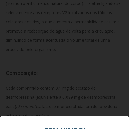
(hormônio antidiurético natural do corpo). Ela atua ligando-se
seletivamente aos receptores V2 localizados nos túbulos
coletores dos rins, o que aumenta a permeabilidade celular e
promove a reabsorção de água de volta para a circulação,
diminuindo de forma acentuada o volume total de urina
produzido pelo organismo.
Composição:
Cada comprimido contém 0,1 mg de acetato de
desmopressina (equivalente a 0,089 mg de desmopressina
base).
Excipientes:
lactose monoidratada, amido, povidona e
estearato de magnésio.