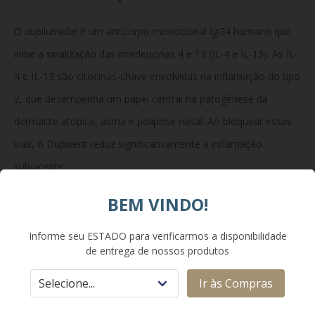
O dupilumabe é um anticorpo monoclonal IgG4 humano que
inibe a sinalização das interleucinas 4 e 13 (IL-4 e IL-13). As IL-
4 e IL-13 são citocinas-chave envolvidas na inflamação do tipo
2, que desempenha um papel central na patogênese da
dermatite atópica, asma e polipose nasal. Ao bloquear essas
vias, o Dupixent reduz significativamente a inflamação
subjacente.
BEM VINDO!
Composição:
Informe seu ESTADO para verificarmos a disponibilidade
de entrega de nossos produtos
Cada caneta preenchida de 1,14 mL contém 200 mg de
Ir às Compras
dupilumabe. Excipientes: L-arginina cloridrato, L-histidina,
polissorbato 80, acetato de sódio, ácido acético glacial,