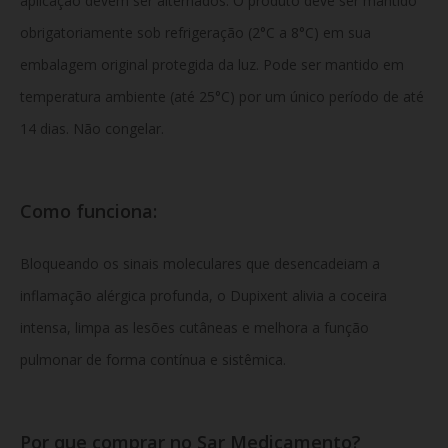
aplicação devem ser alternados. O produto deve ser mantido
obrigatoriamente sob refrigeração (2°C a 8°C) em sua
embalagem original protegida da luz. Pode ser mantido em
temperatura ambiente (até 25°C) por um único período de até
14 dias. Não congelar.
Como funciona:
Bloqueando os sinais moleculares que desencadeiam a
inflamação alérgica profunda, o Dupixent alivia a coceira
intensa, limpa as lesões cutâneas e melhora a função
pulmonar de forma contínua e sistêmica.
Por que comprar no Sar Medicamento?