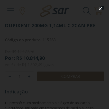
0
DUPIXENT 200MG 1,14ML C 2CAN PRE
Código do produto: 115263
De: R$ 12.677,76
Por: R$ 10.814,90
em
6x
de
R$ 1.802,49
iguais
COMPRAR
Indicação
Dupixent® é um medicamento biológico de aplicação 
subcutânea, utilizado em tratamentos de médio a longo 