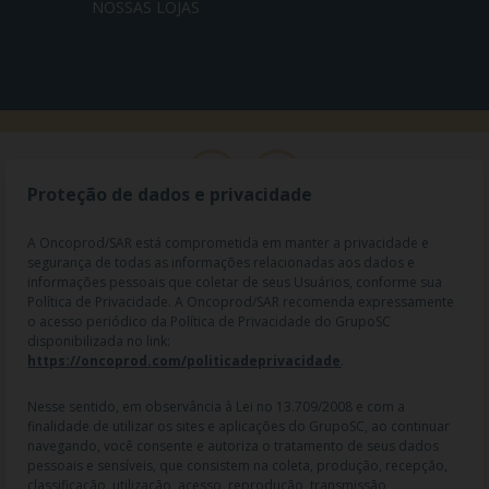
NOSSAS LOJAS
Proteção de dados e privacidade
A Oncoprod/SAR está comprometida em manter a privacidade e
segurança de todas as informações relacionadas aos dados e
informações pessoais que coletar de seus Usuários, conforme sua
Política de Privacidade. A Oncoprod/SAR recomenda expressamente
o acesso periódico da Política de Privacidade do GrupoSC
disponibilizada no link:
https://oncoprod.com/politicadeprivacidade
.
RAZÃO SOCIAL: ONCO PROD DIST. DE PROD. HOSP. E ONCOL. LTDA |
NOME FANTASIA: SAR - MEDICAMENTOS ESPECIAIS | CNPJ:
04.307.650/0019-64 | IE: 119.242.793.110 | Endereço R: Olimpíadas, nº
Nesse sentido, em observância à Lei no 13.709/2008 e com a
100 2º andar CJ 21 22 - Vila Olímpia - SP | Cep: 04551-000 |
finalidade de utilizar os sites e aplicações do GrupoSC, ao continuar
Farmacêutico responsável: Dra. Gislaine Lopes de Jesus - CRF/SP 47509
navegando, você consente e autoriza o tratamento de seus dados
| AFE: 7.60997-7 | CMVS: 355030801-477-010609-1-0.
pessoais e sensíveis, que consistem na coleta, produção, recepção,
classificação, utilização, acesso, reprodução, transmissão,