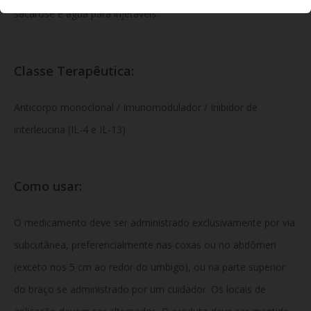
sacarose e água para injetáveis.
Classe Terapêutica:
Anticorpo monoclonal / Imunomodulador / Inibidor de
interleucina (IL-4 e IL-13)
Como usar:
O medicamento deve ser administrado exclusivamente por via
subcutânea, preferencialmente nas coxas ou no abdômen
(exceto nos 5 cm ao redor do umbigo), ou na parte superior
do braço se administrado por um cuidador. Os locais de