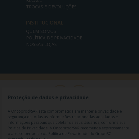
RECALL
TROCAS E DEVOLUÇÕES
INSTITUCIONAL
QUEM SOMOS
POLÍTICA DE PRIVACIDADE
NOSSAS LOJAS
Proteção de dados e privacidade
A Oncoprod/SAR está comprometida em manter a privacidade e
segurança de todas as informações relacionadas aos dados e
informações pessoais que coletar de seus Usuários, conforme sua
Política de Privacidade. A Oncoprod/SAR recomenda expressamente
o acesso periódico da Política de Privacidade do GrupoSC