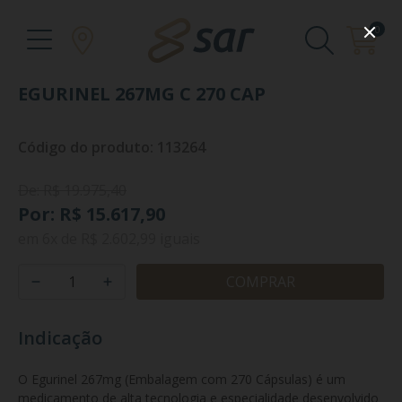
0
EGURINEL 267MG C 270 CAP
Código do produto: 113264
De: R$ 19.975,40
Por: R$ 15.617,90
em
6x
de
R$ 2.602,99
iguais
COMPRAR
Indicação
O Egurinel 267mg (Embalagem com 270 Cápsulas) é um 
medicamento de alta tecnologia e especialidade desenvolvido 