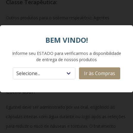
Classe Terapêutica:
Outros produtos para o sistema respiratório; Agentes
imunossupressores; Antifibróticos pulmonares.
BEM VINDO!
Apresentação:
Informe seu ESTADO para verificarmos a disponibilidade
de entrega de nossos produtos
Cápsulas de 267 mg. Embalagem contendo 270 cápsulas.
Ir às Compras
Como usar:
Egurinel deve ser administrado por via oral, engolindo as
cápsulas inteiras com água durante ou logo após as refeições
para reduzir o risco de náuseas e tonturas. O tratamento