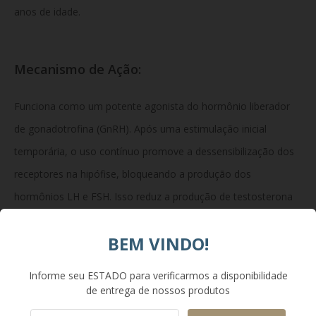
anos de idade.
Mecanismo de Ação:
Funciona como um potente agonista do hormônio liberador
de gonadotrofina (GnRH). Após uma estimulação inicial
temporária, o uso contínuo promove a dessensibilização dos
receptores na hipófise, bloqueando a produção dos
hormônios LH e FSH. Isso reduz a produção de testosterona
nos homens a níveis de castração e inibe os esteroides
BEM VINDO!
sexuais em crianças com puberdade precoce.
Informe seu ESTADO para verificarmos a disponibilidade
de entrega de nossos produtos
Composição: