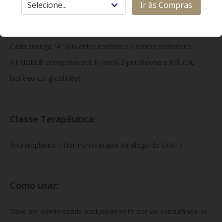
Ir às Compras
Cada seringa "B" (pó liófilo) contém 45 mg de acetato de
leuprorrelina (equivalente a 41,7 mg de leuprorrelina base).
Cada seringa "A" (diluente) contém o sistema polimérico
ATRIGEL® composto por N-metil-2-pirrolidona e Poli (DL
lactídeo-co-glicolídeo).
Classe Terapêutica:
Antineoplásico / Hormonioterapia (Análogo do GnRH).
Como usar:
Deve ser administrado exclusivamente por via subcutânea na