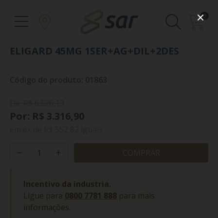
0
ELIGARD 45MG 1SER+AG+DIL+2DES
Código do produto: 01863
De: R$ 6.526,13
Por: R$ 3.316,90
em
6x
de
R$ 552,82
iguais
COMPRAR
Incentivo da industria.
Ligue para
0800 7781 888
para mais
informações.