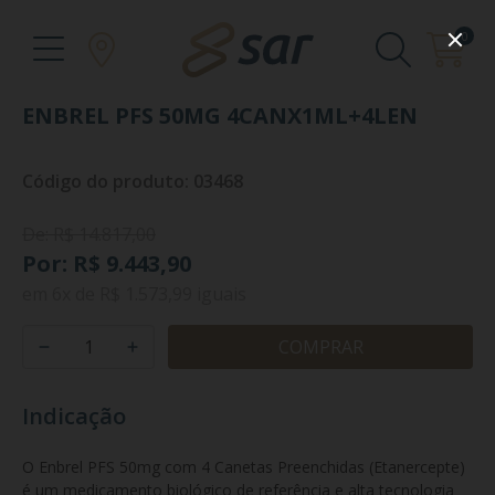
0
ENBREL PFS 50MG 4CANX1ML+4LEN
Código do produto: 03468
De: R$ 14.817,00
Por: R$ 9.443,90
em
6x
de
R$ 1.573,99
iguais
COMPRAR
Indicação
O Enbrel PFS 50mg com 4 Canetas Preenchidas (Etanercepte) 
é um medicamento biológico de referência e alta tecnologia 