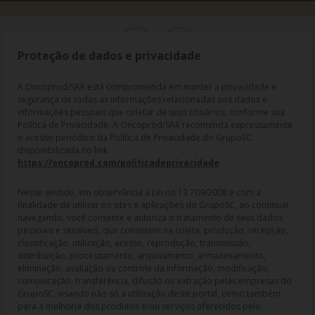
Proteção de dados e privacidade
A Oncoprod/SAR está comprometida em manter a privacidade e
segurança de todas as informações relacionadas aos dados e
informações pessoais que coletar de seus Usuários, conforme sua
Política de Privacidade. A Oncoprod/SAR recomenda expressamente
o acesso periódico da Política de Privacidade do GrupoSC
disponibilizada no link:
https://oncoprod.com/politicadeprivacidade
.
RAZÃO SOCIAL: ONCO PROD DIST. DE PROD. HOSP. E ONCOL. LTDA |
NOME FANTASIA: SAR - MEDICAMENTOS ESPECIAIS | CNPJ:
04.307.650/0019-64 | IE: 119.242.793.110 | Endereço R: Olimpíadas, nº
Nesse sentido, em observância à Lei no 13.709/2008 e com a
100 2º andar CJ 21 22 - Vila Olímpia - SP | Cep: 04551-000 |
finalidade de utilizar os sites e aplicações do GrupoSC, ao continuar
Farmacêutico responsável: Dra. Gislaine Lopes de Jesus - CRF/SP 47509
navegando, você consente e autoriza o tratamento de seus dados
| AFE: 7.60997-7 | CMVS: 355030801-477-010609-1-0.
pessoais e sensíveis, que consistem na coleta, produção, recepção,
classificação, utilização, acesso, reprodução, transmissão,
As informações contidas neste site não devem ser usadas para
distribuição, processamento, arquivamento, armazenamento,
automedicação e não substituem, em hipótese alguma, as orientações
eliminação, avaliação ou controle da informação, modificação,
dadas pelo profissional da área médica. Somente o médico está apto a
comunicação, transferência, difusão ou extração pelas empresas do
diagnosticar qualquer problema de saúde e prescrever o tratamento
GrupoSC, visando não só a utilização deste portal, como também
adequado. Ao persistirem os sintomas, um médico deverá ser
para a melhoria dos produtos e/ou serviços oferecidos pelo