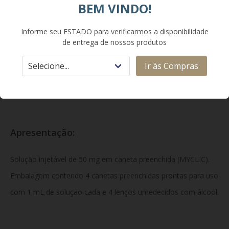
BEM VINDO!
hidratado e água para injetáveis.
Informe seu ESTADO para verificarmos a disponibilidade
de entrega de nossos produtos
Classe Terapêutica:
Ir às Compras
Antirreumático Biológico / Inibidor do Fator de Necrose
Tumoral (Anti-TNF).
Apresentação:
Solução injetável de 50 mg em caneta preenchida (MYCLIC).
Embalagem contendo 4 canetas preenchidas prontas para uso
com 1 mL de solução cada e 4 lenços umedecidos com álcool.