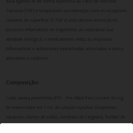
Atua ligando-se de forma específica ao Fator de Necrose
Tumoral (TNF) e bloqueando sua interação com os receptores
celulares de superfície. O TNF é uma citocina essencial no
processo inflamatório do organismo; ao neutralizar sua
atividade biológica, o medicamento reduz as respostas
inflamatórias e autoimunes exacerbadas associadas a danos
articulares e cutâneos.
Composição:
Cada caneta preenchida (PFS - Pre-Filled Pen) contém 50 mg
de etanercepte em 1 mL de solução injetável. Excipientes:
sacarose, cloreto de sódio, cloridrato de l-arginina, fosfato de
sódio monobásico di-hidratado, fosfato de sódio dibásico di-