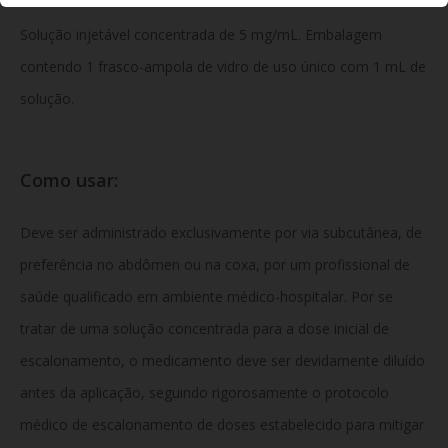
Solução injetável concentrada de 5 mg/mL. Embalagem
contendo 1 frasco-ampola de vidro de uso único com 1 mL de
solução.
Como usar:
Deve ser administrado exclusivamente por via subcutânea, de
preferência no abdômen ou na coxa, por um profissional de
saúde qualificado em ambiente médico-hospitalar. Por se
tratar de uma solução concentrada para a dose inicial de
escalonamento, o medicamento deve ser devidamente diluído
antes da aplicação, seguindo rigorosamente o protocolo
médico de escalonamento de doses estabelecido para mitigar