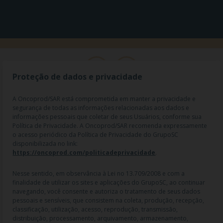
Proteção de dados e privacidade
A Oncoprod/SAR está comprometida em manter a privacidade e
segurança de todas as informações relacionadas aos dados e
informações pessoais que coletar de seus Usuários, conforme sua
Política de Privacidade. A Oncoprod/SAR recomenda expressamente
o acesso periódico da Política de Privacidade do GrupoSC
disponibilizada no link:
https://oncoprod.com/politicadeprivacidade
.
RAZÃO SOCIAL: ONCO PROD DIST. DE PROD. HOSP. E ONCOL. LTDA |
NOME FANTASIA: SAR - MEDICAMENTOS ESPECIAIS | CNPJ:
04.307.650/0019-64 | IE: 119.242.793.110 | Endereço R: Olimpíadas, nº
Nesse sentido, em observância à Lei no 13.709/2008 e com a
100 2º andar CJ 21 22 - Vila Olímpia - SP | Cep: 04551-000 |
finalidade de utilizar os sites e aplicações do GrupoSC, ao continuar
Farmacêutico responsável: Dra. Gislaine Lopes de Jesus - CRF/SP 47509
navegando, você consente e autoriza o tratamento de seus dados
| AFE: 7.60997-7 | CMVS: 355030801-477-010609-1-0.
pessoais e sensíveis, que consistem na coleta, produção, recepção,
classificação, utilização, acesso, reprodução, transmissão,
As informações contidas neste site não devem ser usadas para
distribuição, processamento, arquivamento, armazenamento,