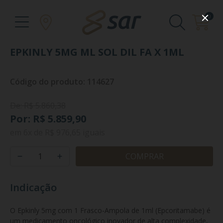
0
EPKINLY 5MG ML SOL DIL FA X 1ML
Código do produto: 114627
De: R$ 5.860,38
Por: R$ 5.859,90
em
6x
de
R$ 976,65
iguais
COMPRAR
Indicação
O Epkinly 5mg com 1 Frasco-Ampola de 1ml (Epcoritamabe) é 
um medicamento oncológico inovador de alta complexidade, 