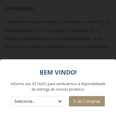
Composição:
Cada frasco-ampola de solução concentrada contém 5 mg de
epcoritamabe em 1 mL de solução (concentração de 5
mg/mL). Excipientes: acetato de sódio tri-hidratado, ácido
acético glacial, sorbitol, polissorbato 20 e água para injetáveis.
Classe Terapêutica:
BEM VINDO!
Agentes Antineoplásicos / Anticorpos Monoclonais
Informe seu ESTADO para verificarmos a disponibilidade
de entrega de nossos produtos
Biespecíficos.
Ir às Compras
Apresentação: