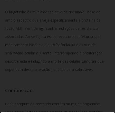
O brigatinibe é um inibidor seletivo de tirosina-quinase de
amplo espectro que alveja especificamente a proteína de
fusão ALK, além de agir contra mutações de resistência
associadas. Ao se ligar a esses receptores defeituosos, o
medicamento bloqueia a autofosforilação e as vias de
sinalização celular a jusante, interrompendo a proliferação
desordenada e induzindo a morte das células tumorais que
dependem dessa alteração genética para sobreviver.
Composição:
Cada comprimido revestido contém 90 mg de brigatinibe.
Excipientes: lactose monoidratada, microcelulose cristalina,