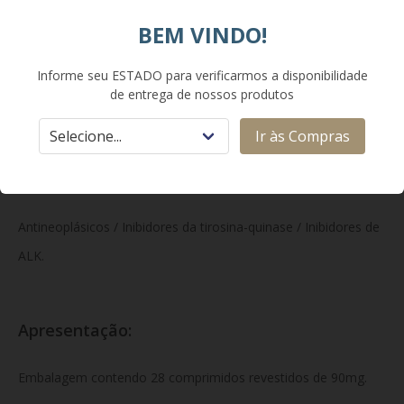
dioxidocelulose sódica (croscarmelose sódica), estearato de
BEM VINDO!
magnésio e sílica coloidal hidrofóbica. O revestimento do
Informe seu ESTADO para verificarmos a disponibilidade
comprimido contém álcool polivinílico, dióxido de titânio,
de entrega de nossos produtos
macrogol e talco.
Ir às Compras
Classe Terapêutica:
Antineoplásicos / Inibidores da tirosina-quinase / Inibidores de
ALK.
Apresentação:
Embalagem contendo 28 comprimidos revestidos de 90mg.