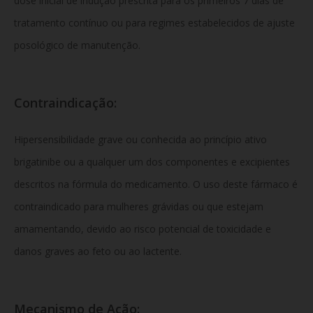
dose inicial de indução prescrita para os primeiros 7 dias de
tratamento contínuo ou para regimes estabelecidos de ajuste
posológico de manutenção.
Contraindicação:
Hipersensibilidade grave ou conhecida ao princípio ativo
brigatinibe ou a qualquer um dos componentes e excipientes
descritos na fórmula do medicamento. O uso deste fármaco é
contraindicado para mulheres grávidas ou que estejam
amamentando, devido ao risco potencial de toxicidade e
danos graves ao feto ou ao lactente.
Mecanismo de Ação: