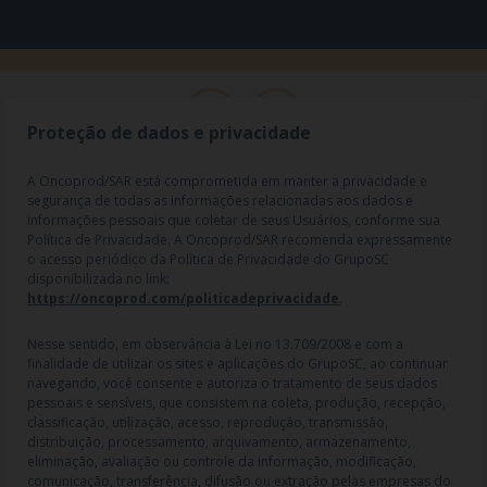
Proteção de dados e privacidade
A Oncoprod/SAR está comprometida em manter a privacidade e
segurança de todas as informações relacionadas aos dados e
informações pessoais que coletar de seus Usuários, conforme sua
Política de Privacidade. A Oncoprod/SAR recomenda expressamente
o acesso periódico da Política de Privacidade do GrupoSC
disponibilizada no link:
https://oncoprod.com/politicadeprivacidade
.
RAZÃO SOCIAL: ONCO PROD DIST. DE PROD. HOSP. E ONCOL. LTDA |
NOME FANTASIA: SAR - MEDICAMENTOS ESPECIAIS | CNPJ:
04.307.650/0019-64 | IE: 119.242.793.110 | Endereço R: Olimpíadas, nº
Nesse sentido, em observância à Lei no 13.709/2008 e com a
100 2º andar CJ 21 22 - Vila Olímpia - SP | Cep: 04551-000 |
finalidade de utilizar os sites e aplicações do GrupoSC, ao continuar
Farmacêutico responsável: Dra. Gislaine Lopes de Jesus - CRF/SP 47509
navegando, você consente e autoriza o tratamento de seus dados
| AFE: 7.60997-7 | CMVS: 355030801-477-010609-1-0.
pessoais e sensíveis, que consistem na coleta, produção, recepção,
classificação, utilização, acesso, reprodução, transmissão,
As informações contidas neste site não devem ser usadas para
distribuição, processamento, arquivamento, armazenamento,
automedicação e não substituem, em hipótese alguma, as orientações
eliminação, avaliação ou controle da informação, modificação,
dadas pelo profissional da área médica. Somente o médico está apto a
comunicação, transferência, difusão ou extração pelas empresas do