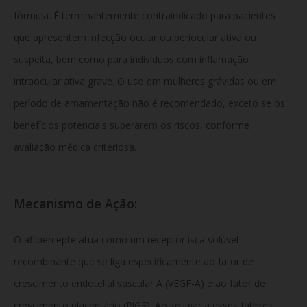
fórmula. É terminantemente contraindicado para pacientes
que apresentem infecção ocular ou periocular ativa ou
suspeita, bem como para indivíduos com inflamação
intraocular ativa grave. O uso em mulheres grávidas ou em
período de amamentação não é recomendado, exceto se os
benefícios potenciais superarem os riscos, conforme
avaliação médica criteriosa.
Mecanismo de Ação:
O aflibercepte atua como um receptor isca solúvel
recombinante que se liga especificamente ao fator de
crescimento endotelial vascular A (VEGF-A) e ao fator de
crescimento placentário (PlGF). Ao se ligar a esses fatores