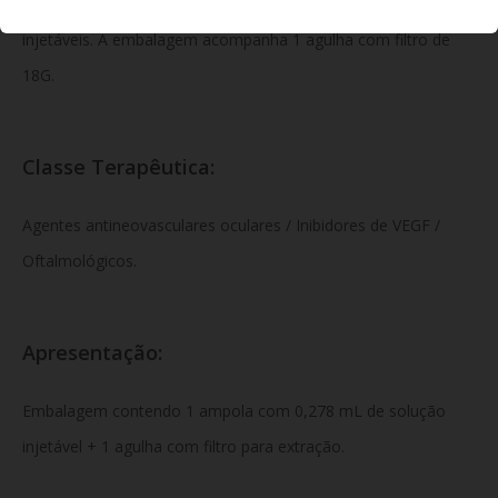
heptaidratado, cloreto de sódio, sacarose e água para
injetáveis. A embalagem acompanha 1 agulha com filtro de
18G.
Classe Terapêutica:
Agentes antineovasculares oculares / Inibidores de VEGF /
Oftalmológicos.
Apresentação:
Embalagem contendo 1 ampola com 0,278 mL de solução
injetável + 1 agulha com filtro para extração.