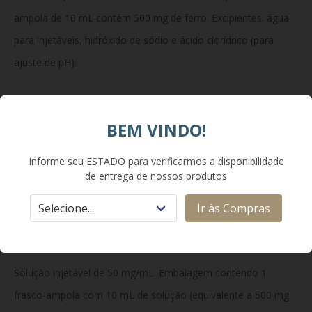
ampola de 10 mL contém 500 mg de ferro. Excipientes: água
para injetáveis, hidróxido de sódio e ácido clorídrico (para
ajuste de pH).
Classe Terapêutica:
BEM VINDO!
Preparações antianêmicas, ferro trivalente, preparações
Informe seu ESTADO para verificarmos a disponibilidade
de entrega de nossos produtos
parenterais de ferro.
Ir às Compras
Apresentação:
Solução injetável de 50 mg/mL. Embalagem contendo 1
frasco-ampola com 10 mL de solução (equivalente a 500 mg