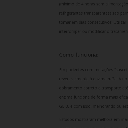
(mínimo de 4 horas sem alimentação s
refrigerantes transparentes) são per
tomar em dias consecutivos. Utiliza
interromper ou modificar o tratame
Como funciona:
Em pacientes com mutações “suscetív
reversivelmente à enzima α-Gal A no
dobramento correto e transporte até
enzima funcione de forma mais efica
GL-3, e com isso, melhorando ou esta
Estudos mostraram melhora em mar