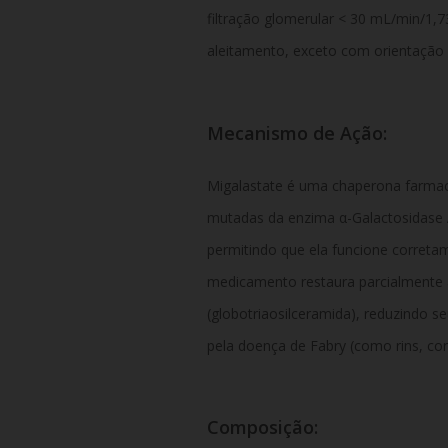
filtração glomerular < 30 mL/min/1,
aleitamento, exceto com orientação
Mecanismo de Ação:
Migalastate é uma chaperona farmacol
mutadas da enzima α-Galactosidase A
permitindo que ela funcione correta
medicamento restaura parcialmente
(globotriaosilceramida), reduzindo 
pela doença de Fabry (como rins, cor
Composição: