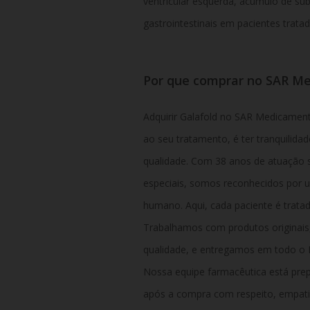
ventricular esquerda, acúmulo de su
gastrointestinais em pacientes trata
Por que comprar no SAR M
Adquirir Galafold no SAR Medicament
ao seu tratamento, é ter tranquilida
qualidade. Com
38 anos de atuação 
especiais, somos reconhecidos por u
humano. Aqui, cada paciente é trata
Trabalhamos com produtos originais,
qualidade, e entregamos em todo o Br
Nossa equipe farmacêutica está prep
após a compra com respeito, empati