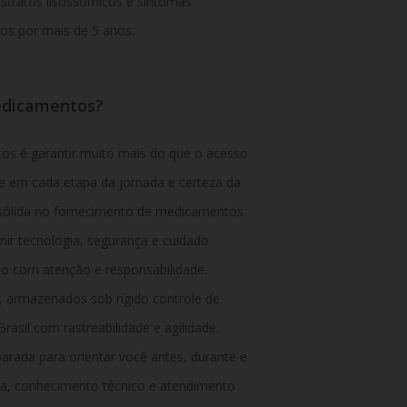
bstratos lisossômicos e sintomas
dos por mais de 5 anos.
edicamentos?
os é garantir muito mais do que o acesso
de em cada etapa da jornada e certeza da
sólida no fornecimento de medicamentos
nir tecnologia, segurança e cuidado
do com atenção e responsabilidade.
 armazenados sob rígido controle de
asil com rastreabilidade e agilidade.
arada para orientar você antes, durante e
a, conhecimento técnico e atendimento