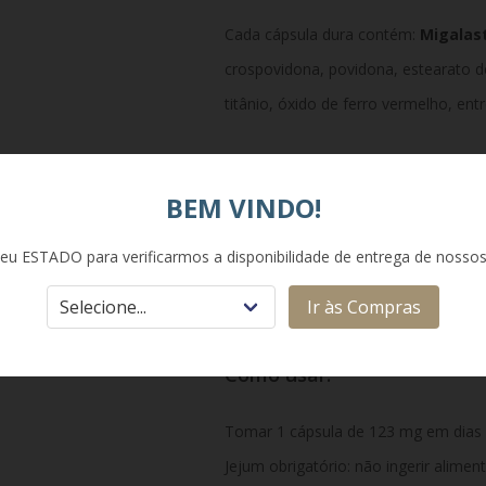
Cada cápsula dura contém:
Migalas
crospovidona, povidona, estearato d
titânio, óxido de ferro vermelho, ent
Classe Terapêutica:
BEM VINDO!
Outros produtos para o aparelho dig
eu ESTADO para verificarmos a disponibilidade de entrega de nosso
doenças genéticas lisossômicas.
Ir às Compras
Como usar:
Tomar 1 cápsula de 123 mg em dias 
Jejum obrigatório: não ingerir alimen