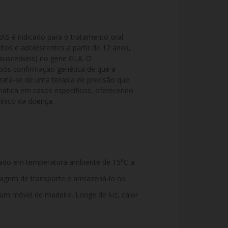
é indicado para o tratamento oral 
os e adolescentes a partir de 12 anos, 
uscetíveis) no gene GLA. O 
pós confirmação genética de que a 
ata-se de uma terapia de precisão que 
imática em casos específicos, oferecendo 
línico da doença.
ado em temperatura ambiente de 15°C a
alagem de transporte e armazená-lo no
 um móvel de madeira. Longe de luz, calor