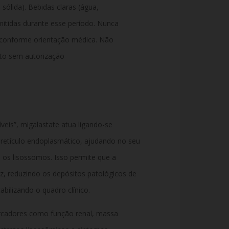
ólida). Bebidas claras (água,
mitidas durante esse período. Nunca
r conforme orientação médica. Não
nto sem autorização
eis”, migalastate atua ligando-se
 retículo endoplasmático, ajudando no seu
 os lisossomos. Isso permite que a
z, reduzindo os depósitos patológicos de
bilizando o quadro clínico.
cadores como função renal, massa