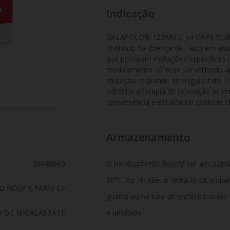
Indicação
GALAFOLD® 123MG C 14 CAPS DURAS 
contínuo da doença de Fabry em adult
que possuam mutações específicas (s
medicamento só deve ser utilizado a
mutação responde ao migalastate. Tr
substitui a terapia de reposição enz
conveniência e eficácia no controle c
Armazenamento
30049069
O medicamento deverá ser armazen
30°C. Ao recebê-lo retirá-lo da emb
D HOSP E FARM LT
quarto ou na sala de preferência em
 DE MIGALASTATE
e umidade.