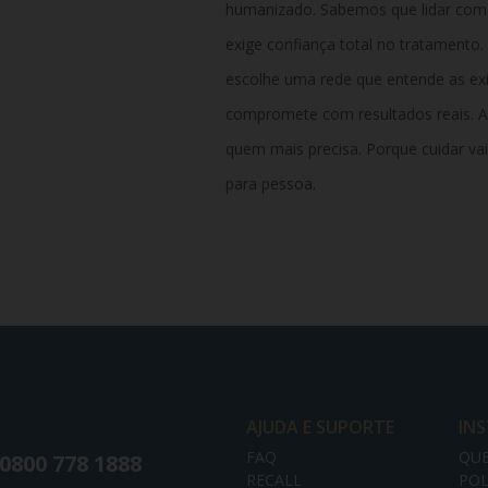
humanizado. Sabemos que lidar com
exige confiança total no tratamento.
escolhe uma rede que entende as exi
compromete com resultados reais. A
quem mais precisa. Porque cuidar vai
para pessoa.
AJUDA E SUPORTE
IN
FAQ
QU
0800 778 1888
RECALL
POL