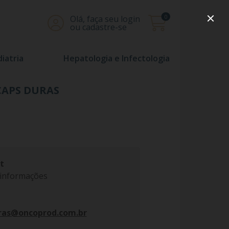
0
Olá, faça seu login
ou cadastre-se
iatria
Hepatologia e Infectologia
CAPS DURAS
t
 informações
ras@oncoprod.com.br