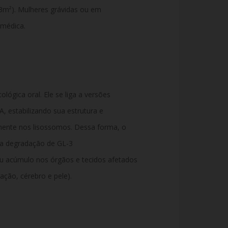
73m²). Mulheres grávidas ou em
 médica.
ógica oral. Ele se liga a versões
, estabilizando sua estrutura e
mente nos lisossomos. Dessa forma, o
 a degradação de GL-3
seu acúmulo nos órgãos e tecidos afetados
ação, cérebro e pele).