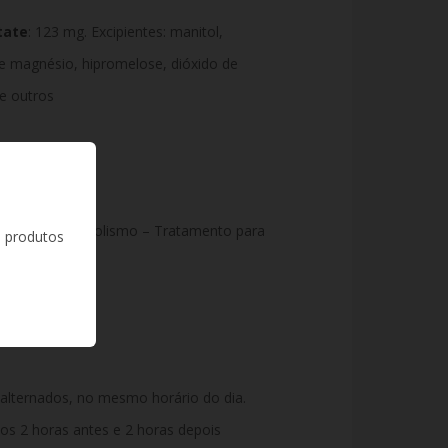
tate
: 123 mg. Excipientes: manitol,
e magnésio, hipromelose, dióxido de
re outros
estivo e metabolismo –
Tratamento para
s produtos
alternados, no mesmo horário do dia.
tos 2 horas antes e 2 horas depois