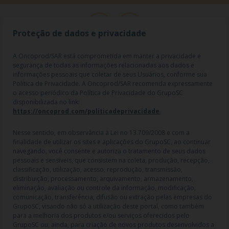
Proteção de dados e privacidade
A Oncoprod/SAR está comprometida em manter a privacidade e
segurança de todas as informações relacionadas aos dados e
informações pessoais que coletar de seus Usuários, conforme sua
Política de Privacidade. A Oncoprod/SAR recomenda expressamente
o acesso periódico da Política de Privacidade do GrupoSC
disponibilizada no link:
https://oncoprod.com/politicadeprivacidade
.
RAZÃO SOCIAL: ONCO PROD DIST. DE PROD. HOSP. E ONCOL. LTDA |
NOME FANTASIA: SAR - MEDICAMENTOS ESPECIAIS | CNPJ:
04.307.650/0019-64 | IE: 119.242.793.110 | Endereço R: Olimpíadas, nº
Nesse sentido, em observância à Lei no 13.709/2008 e com a
100 2º andar CJ 21 22 - Vila Olímpia - SP | Cep: 04551-000 |
finalidade de utilizar os sites e aplicações do GrupoSC, ao continuar
Farmacêutico responsável: Dra. Gislaine Lopes de Jesus - CRF/SP 47509
navegando, você consente e autoriza o tratamento de seus dados
| AFE: 7.60997-7 | CMVS: 355030801-477-010609-1-0.
pessoais e sensíveis, que consistem na coleta, produção, recepção,
classificação, utilização, acesso, reprodução, transmissão,
As informações contidas neste site não devem ser usadas para
distribuição, processamento, arquivamento, armazenamento,
automedicação e não substituem, em hipótese alguma, as orientações
eliminação, avaliação ou controle da informação, modificação,
dadas pelo profissional da área médica. Somente o médico está apto a
comunicação, transferência, difusão ou extração pelas empresas do
diagnosticar qualquer problema de saúde e prescrever o tratamento
GrupoSC, visando não só a utilização deste portal, como também
adequado. Ao persistirem os sintomas, um médico deverá ser
para a melhoria dos produtos e/ou serviços oferecidos pelo
consultado. Os preços, as promoções, o frete e as condições de
GrupoSC ou, ainda, para criação de novos produtos desenvolvidos a