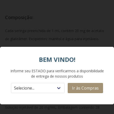
Composição:
Cada seringa preenchida de 1 mL contém 20 mg de acetato
de glatirámer. Excipientes: manitol e água para injetáveis.
BEM VINDO!
Classe Terapêutica:
Informe seu ESTADO para verificarmos a disponibilidade
Agentes imunomoduladores, outros imunoestimulantes.
de entrega de nossos produtos
Ir às Compras
Apresentação:
Solução injetável de 20 mg/mL. Embalagem contendo 28