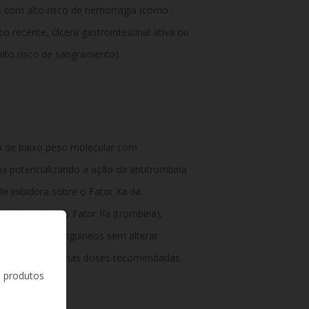
es com alto risco de hemorragia (como
co recente,
úlcera gastrointestinal ativa ou
lto risco de sangramento).
a de baixo peso molecular com
ua potencializando a ação da antitrombina
e inibidora sobre o Fator Xa da
bidora sobre o Fator IIa (trombina),
de coágulos sanguíneos sem alterar
ramento global nas doses recomendadas.
s produtos