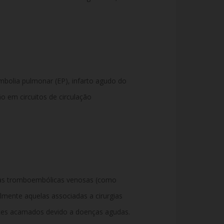
bolia pulmonar (EP),
infarto agudo do
 em circuitos de circulação
ças tromboembólicas venosas (como
lmente aquelas associadas a cirurgias
es acamados devido a doenças agudas.