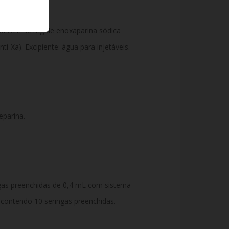
ontém 40 mg de enoxaparina sódica
nti-Xa).
Excipiente:
água para injetáveis.
parina.
gas preenchidas de 0,
4 mL com sistema
ontendo 10 seringas preenchidas.