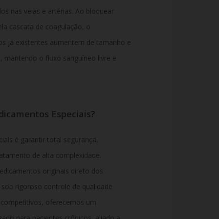
s nas veias e artérias. Ao bloquear
ela cascata de coagulação, o
s já existentes aumentem de tamanho e
 mantendo o fluxo sanguíneo livre e
dicamentos Especiais?
is é garantir total segurança,
ratamento de alta complexidade.
icamentos originais direto dos
 sob rigoroso controle de qualidade
s competitivos, oferecemos um
ado para pacientes crônicos, aliado a