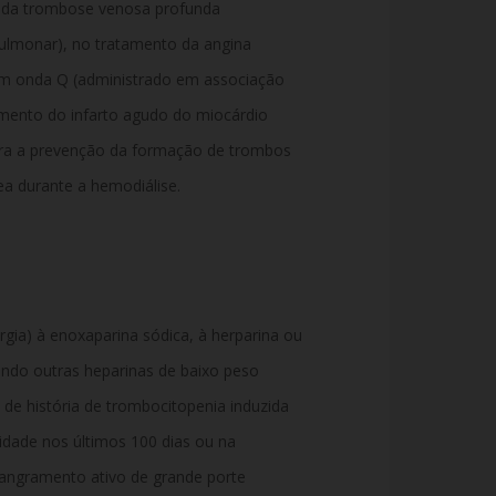
 da trombose venosa profunda
ulmonar),
no tratamento da angina
sem onda Q (administrado em associação
mento do infarto agudo do miocárdio
ra a prevenção da formação de trombos
ea durante a hemodiálise.
rgia) à enoxaparina sódica,
à herparina ou
uindo outras heparinas de baixo peso
de história de trombocitopenia induzida
idade nos últimos 100 dias ou na
 sangramento ativo de grande porte