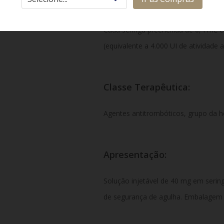
Composição:
Cada seringa preenchida de 0,
4 mL c
(equivalente a 4.
000 UI de atividade a
Classe Terapêutica:
Agentes antitrombóticos,
grupo da he
Apresentação:
Solução injetável de 40 mg em serin
de segurança de agulha.
Embalagem c