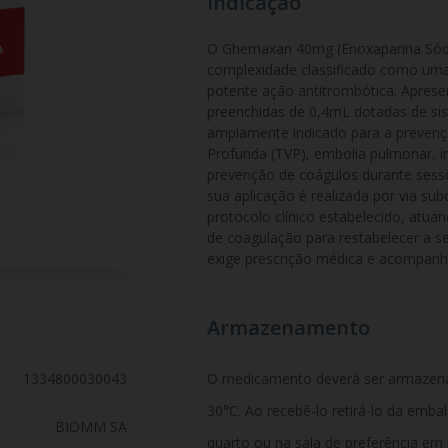
Indicação
O Ghemaxan 40mg (Enoxaparina Sódi
complexidade classificado como uma
potente ação antitrombótica. Apre
preenchidas de 0,4mL dotadas de sis
amplamente indicado para a preven
Profunda (TVP), embolia pulmonar, i
prevenção de coágulos durante sessõ
sua aplicação é realizada por via su
protocolo clínico estabelecido, atua
de coagulação para restabelecer a se
exige prescrição médica e acompanh
Armazenamento
1334800030043
O medicamento deverá ser armazen
30°C. Ao recebê-lo retirá-lo da emb
BIOMM SA
quarto ou na sala de preferência em