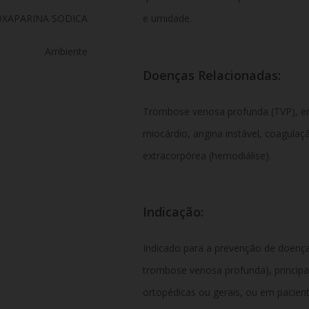
XAPARINA SODICA
e umidade.
Ambiente
Doenças Relacionadas:
Trombose venosa profunda (TVP),
em
miocárdio,
angina instável,
coagulação
extracorpórea (hemodiálise).
Indicação:
Indicado para a prevenção de doen
trombose venosa profunda),
principa
ortopédicas ou gerais,
ou em pacient