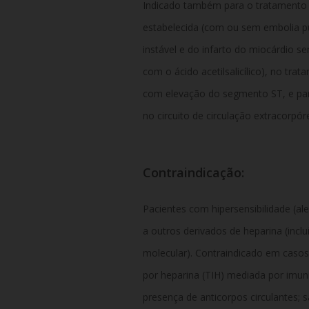
Indicado também para o tratamento
estabelecida (com ou sem embolia p
instável e do infarto do miocárdio 
com o ácido acetilsalicílico),
no trata
com elevação do segmento ST,
e pa
no circuito de circulação extracorpór
Contraindicação:
Pacientes com hipersensibilidade (ale
a outros derivados de heparina (incl
molecular).
Contraindicado em casos 
por heparina (TIH) mediada por imun
presença de anticorpos circulantes;