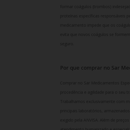
formar coágulos (trombos) indesejado
proteínas específicas responsáveis p
medicamento impede que os coágulo
evita que novos coágulos se formem,
seguro.
Por que comprar no Sar Me
Comprar no Sar Medicamentos Especia
procedência e agilidade para o seu t
Trabalhamos exclusivamente com med
principais laboratórios, armazenados
exigido pela ANVISA. Além de preço
atendimento humanizado e especializ