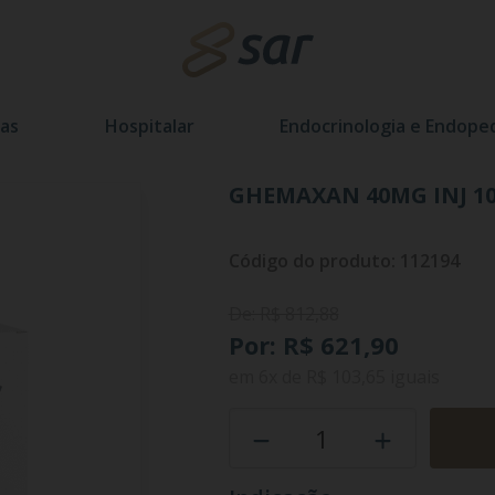
as
Hospitalar
Endocrinologia e Endoped
GHEMAXAN 40MG INJ 10
Código do produto: 112194
De: R$ 812,88
Por: R$ 621,90
em
6x
de
R$ 103,65
iguais