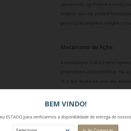
clinicamente significativo e condiçõ
acidente vascular cerebral hemorrági
presença de neoplasia maligna com a
Mecanismo de Ação:
A enoxaparina sódica é uma heparin
propriedades antitrombóticas.
Ela at
III,
o que resulta em uma alta atividad
coagulação e uma menor atividade ini
inibindo eficientemente a formação 
BEM VINDO!
significativamente o tempo de sang
eu ESTADO para verificarmos a disponibilidade de entrega de nosso
Ir às Compras