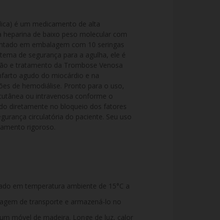
ca) é um medicamento de alta 
 heparina de baixo peso molecular com 
sentado em embalagem com 10 seringas 
tema de segurança para a agulha, ele é 
ção e tratamento da Trombose Venosa 
nfarto agudo do miocárdio e na 
es de hemodiálise. Pronto para o uso, 
bcutânea ou intravenosa conforme o 
ndo diretamente no bloqueio dos fatores 
gurança circulatória do paciente. Seu uso 
amento rigoroso.
ado em temperatura ambiente de 15°C a
alagem de transporte e armazená-lo no
 um móvel de madeira. Longe de luz, calor