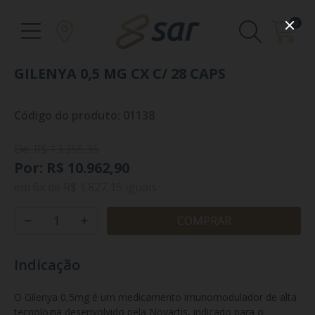
0
GILENYA 0,5 MG CX C/ 28 CAPS
Código do produto: 01138
De: R$ 13.355,36
Por: R$ 10.962,90
em
6x
de
R$ 1.827,15
iguais
COMPRAR
Indicação
O Gilenya 0,5mg é um medicamento imunomodulador de alta 
tecnologia desenvolvido pela Novartis, indicado para o 