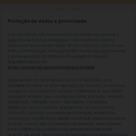
Proteção de dados e privacidade
A Oncoprod/SAR está comprometida em manter a privacidade e
segurança de todas as informações relacionadas aos dados e
informações pessoais que coletar de seus Usuários, conforme sua
Política de Privacidade. A Oncoprod/SAR recomenda expressamente
o acesso periódico da Política de Privacidade do GrupoSC
disponibilizada no link:
https://oncoprod.com/politicadeprivacidade
.
RAZÃO SOCIAL: ONCO PROD DIST. DE PROD. HOSP. E ONCOL. LTDA |
NOME FANTASIA: SAR - MEDICAMENTOS ESPECIAIS | CNPJ:
04.307.650/0019-64 | IE: 119.242.793.110 | Endereço R: Olimpíadas, nº
Nesse sentido, em observância à Lei no 13.709/2008 e com a
100 2º andar CJ 21 22 - Vila Olímpia - SP | Cep: 04551-000 |
finalidade de utilizar os sites e aplicações do GrupoSC, ao continuar
Farmacêutico responsável: Dra. Gislaine Lopes de Jesus - CRF/SP 47509
navegando, você consente e autoriza o tratamento de seus dados
| AFE: 7.60997-7 | CMVS: 355030801-477-010609-1-0.
pessoais e sensíveis, que consistem na coleta, produção, recepção,
classificação, utilização, acesso, reprodução, transmissão,
As informações contidas neste site não devem ser usadas para
distribuição, processamento, arquivamento, armazenamento,
automedicação e não substituem, em hipótese alguma, as orientações
eliminação, avaliação ou controle da informação, modificação,
dadas pelo profissional da área médica. Somente o médico está apto a
comunicação, transferência, difusão ou extração pelas empresas do
diagnosticar qualquer problema de saúde e prescrever o tratamento
GrupoSC, visando não só a utilização deste portal, como também
adequado. Ao persistirem os sintomas, um médico deverá ser
para a melhoria dos produtos e/ou serviços oferecidos pelo
consultado. Os preços, as promoções, o frete e as condições de
GrupoSC ou, ainda, para criação de novos produtos desenvolvidos a