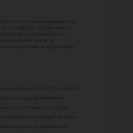
NJ FA é um concentrado plasmático de 
 VIII da coagulação, indicado para o 
s hemorrágicos em pacientes com 
desmopressina é ineficaz ou 
tamento e profilaxia de sangramentos 
o na geladeira de 2 a 8°C. Ao recebê-lo
olocá-lo na segunda prateleira da
na porta ou no freezer. Caso precise
e-o novamente na embalagem de isopor
nham (as placas de gelo devem ser