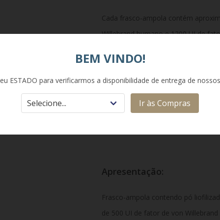
Cada frasco-ampola contém aproxim
Willebrand humano e 1200 UI de fato
excipientes necessários para estabiliz
BEM VINDO!
apresentação acompanha diluente esté
eu ESTADO para verificarmos a disponibilidade de entrega de nosso
Ir às Compras
Classe Terapêutica:
Fator Viii
Apresentação:
Frasco-ampola contendo pó liofilizad
de 500 UI de fator de von Willebrand