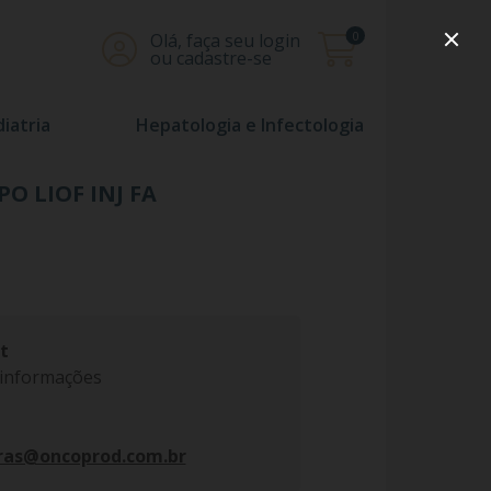
0
Olá, faça seu login
ou cadastre-se
iatria
Hepatologia e Infectologia
O LIOF INJ FA
t
 informações
ras@oncoprod.com.br