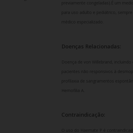
previamente congeladas).
É um medic
para uso adulto e pediátrico, semp
médico especializado.
Doenças Relacionadas:
Doença de von Willebrand, incluindo 
pacientes não responsivos à desmop
profilaxia de sangramentos espontâ
Hemofilia A.
Contraindicação:
O uso do Haemate P é contraindicad