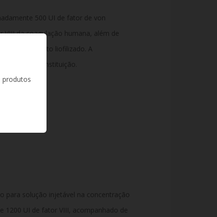
adamente 500 UI de fator de von
r VIII da coagulação humana, além de
ação do produto liofilizado. A
ril para reconstituição.
s produtos
o para solução injetável na concentração
 e 1200 UI de fator VIII, acompanhado de