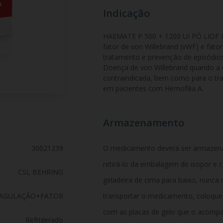
Indicação
HAEMATE P 500 + 1200 UI PÓ LIOF I
fator de von Willebrand (vWF) e fator
tratamento e prevenção de episódio
Doença de von Willebrand quando a 
contraindicada, bem como para o tra
em pacientes com Hemofilia A.
Armazenamento
30021239
O medicamento deverá ser armazenad
retirá-lo da embalagem de isopor e c
CSL BEHRING
geladeira de cima para baixo, nunca 
COAGULAÇÃO+FATOR
transportar o medicamento, coloqu
com as placas de gelo que o acompa
Refrigerado