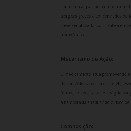
conhecida a qualquer componente da
alérgicas graves a concentrados de 
Deve ser utilizado com cautela em p
trombóticos.
Mecanismo de Ação:
O medicamento atua promovendo a re
de von Willebrand e do fator VIII, es
formação adequada do coágulo sang
a hemostasia e reduzindo o risco de
Composição: