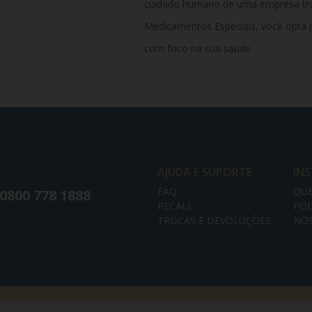
cuidado humano de uma empresa trad
Medicamentos Especiais, você opta p
com foco na sua saúde.
AJUDA E SUPORTE
IN
FAQ
QU
0800 778 1888
RECALL
POL
TROCAS E DEVOLUÇÕES
NOS