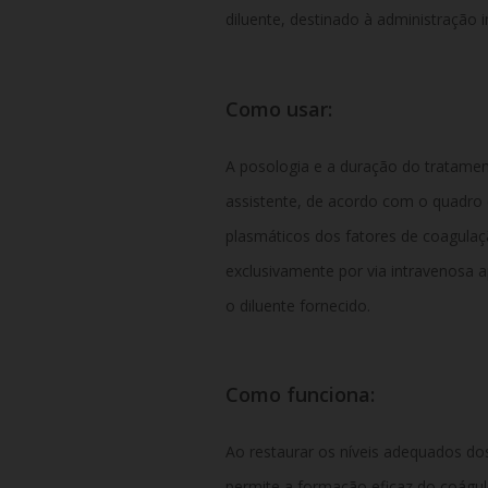
diluente, destinado à administração 
Como usar:
A posologia e a duração do tratamen
assistente, de acordo com o quadro c
plasmáticos dos fatores de coagulaçã
exclusivamente por via intravenosa a
o diluente fornecido.
Como funciona:
Ao restaurar os níveis adequados do
permite a formação eficaz do coágul