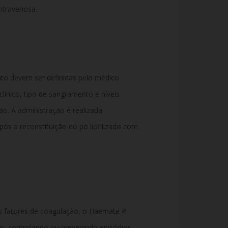
intravenosa.
to devem ser definidas pelo médico
línico, tipo de sangramento e níveis
o. A administração é realizada
pós a reconstituição do pó liofilizado com
s fatores de coagulação, o Haemate P
o, controlando ou prevenindo episódios