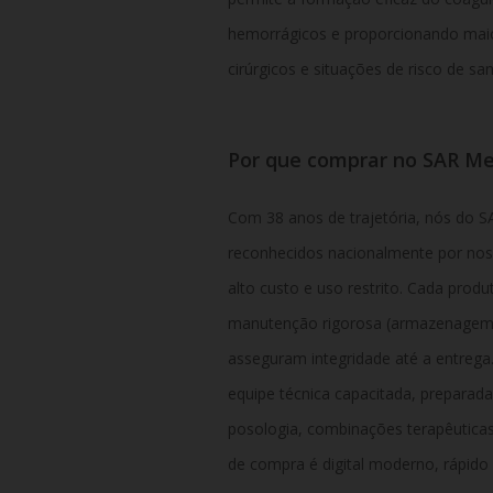
hemorrágicos e proporcionando mai
cirúrgicos e situações de risco de s
Por que comprar no SAR Me
Com 38 anos de trajetória, nós do 
reconhecidos nacionalmente por no
alto custo e uso restrito. Cada prod
manutenção rigorosa (armazenagem a
asseguram integridade até a entreg
equipe técnica capacitada, preparad
posologia, combinações terapêutica
de compra é digital moderno, rápid