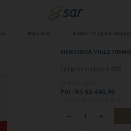
as
Hospitalar
Endocrinologia e Endoped
HEMCIBRA VIALS 105MG
Código do produto: 110373
De: R$ 83.120,39
Por: R$ 68.440,90
em
6x
de
R$ 11.406,82
iguais