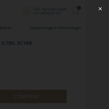
0
Olá, faça seu login
ou cadastre-se
iatria
Hepatologia e Infectologia
 0,7ML SC1BR
COMPRAR