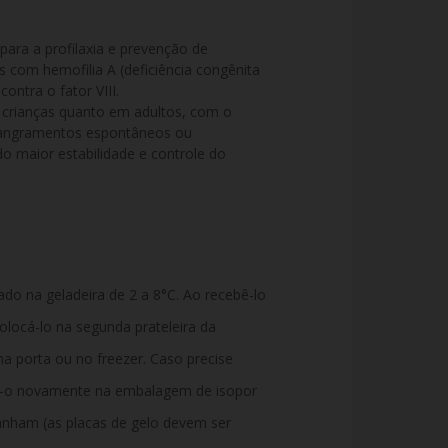
ra a profilaxia e prevenção de 
 com hemofilia A (deficiência congênita 
ontra o fator VIII.

 crianças quanto em adultos, com o 
 sangramentos espontâneos ou 
 maior estabilidade e controle do 
o na geladeira de 2 a 8°C. Ao recebê-lo
olocá-lo na segunda prateleira da
na porta ou no freezer. Caso precise
e-o novamente na embalagem de isopor
nham (as placas de gelo devem ser