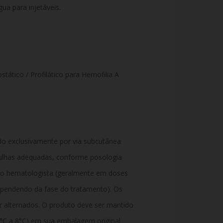
ua para injetáveis.
ático / Profilático para Hemofilia A
o exclusivamente por via subcutânea
agulhas adequadas, conforme posologia
co hematologista (geralmente em doses
ependendo da fase do tratamento). Os
r alternados. O produto deve ser mantido
2°C a 8°C) em sua embalagem original