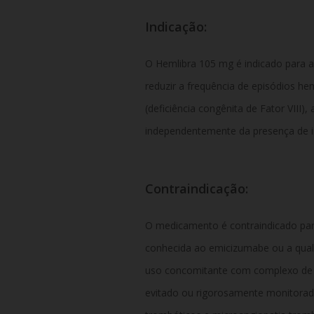
Indicação:
O Hemlibra 105 mg é indicado para a p
reduzir a frequência de episódios h
(deficiência congênita de Fator VIII),
independentemente da presença de ini
Contraindicação:
O medicamento é contraindicado para
conhecida ao emicizumabe ou a qual
uso concomitante com complexo de p
evitado ou rigorosamente monitorado