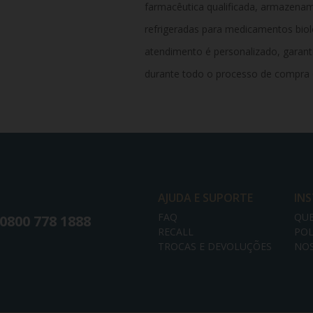
farmacêutica qualificada, armazenam
refrigeradas para medicamentos bioló
atendimento é personalizado, garanti
durante todo o processo de compra 
AJUDA E SUPORTE
IN
FAQ
QU
0800 778 1888
RECALL
POL
TROCAS E DEVOLUÇÕES
NOS