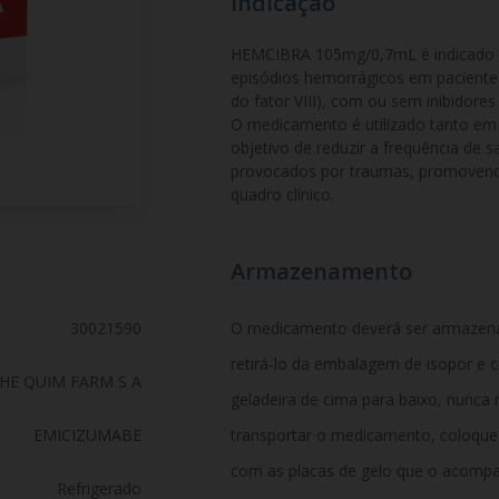
Indicação
HEMCIBRA 105mg/0,7mL é indicado pa
episódios hemorrágicos em pacientes
do fator VIII), com ou sem inibidores c
O medicamento é utilizado tanto em
objetivo de reduzir a frequência de
provocados por traumas, promovendo
quadro clínico.
Armazenamento
30021590
O medicamento deverá ser armazenad
retirá-lo da embalagem de isopor e c
HE QUIM FARM S A
geladeira de cima para baixo, nunca 
EMICIZUMABE
transportar o medicamento, coloqu
com as placas de gelo que o acompa
Refrigerado