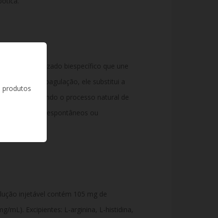
ótica.
clonal humanizado biespecífico que une
s fatores da coagulação, ele substitui a
s produtos
ciente, restaurando o processo natural de
 sangramentos espontâneos ou
lução injetável contém 105 mg de
mL). Excipientes: L-arginina, L-histidina,