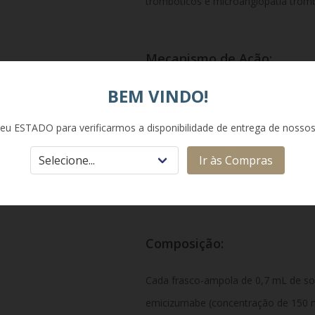
trombóticos e microangiopatia tromb
Mecanismo de Ação:
BEM VINDO!
O emicizumabe é um anticorpo mono
os fatores IXa e X. Ao aproximar esse
eu ESTADO para verificarmos a disponibilidade de entrega de nosso
função do Fator VIII ausente ou defi
Ir às Compras
coagulação do sangue e prevenindo
traumáticos de forma contínua.
Composição:
Cada frasco-ampola de 0,7 mL de so
emicizumabe (concentração de 150 mg/