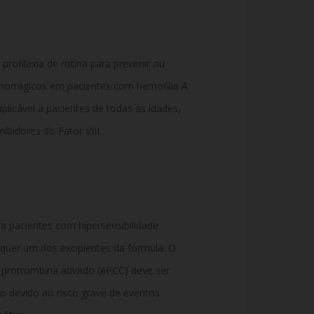
rofilaxia de rotina para prevenir ou
emorrágicos em pacientes com hemofilia A
 aplicável a pacientes de todas as idades,
bidores do Fator VIII.
 pacientes com hipersensibilidade
quer um dos excipientes da fórmula. O
rotrombina ativado (aPCC) deve ser
 devido ao risco grave de eventos