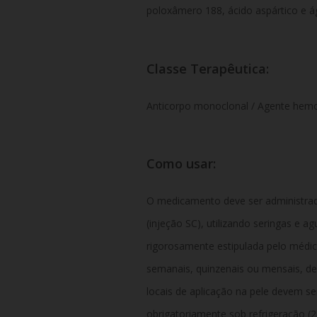
poloxâmero 188, ácido aspártico e ág
Classe Terapêutica:
Anticorpo monoclonal / Agente hemost
Como usar:
O medicamento deve ser administrad
(injeção SC), utilizando seringas e 
rigorosamente estipulada pelo médi
semanais, quinzenais ou mensais, d
locais de aplicação na pele devem se
obrigatoriamente sob refrigeração (