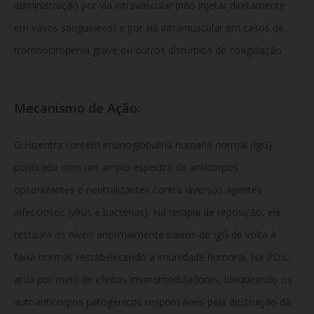
administração por via intravascular (não injetar diretamente
em vasos sanguíneos) e por via intramuscular em casos de
trombocitopenia grave ou outros distúrbios de coagulação.
Mecanismo de Ação:
O Hizentra contém imunoglobulina humana normal (IgG)
purificada com um amplo espectro de anticorpos
opsonizantes e neutralizantes contra diversos agentes
infecciosos (vírus e bactérias).
Na terapia de reposição,
ele
restaura os níveis anormalmente baixos de IgG de volta à
faixa normal,
restabelecendo a imunidade humoral.
Na PDIC,
atua por meio de efeitos imunomoduladores,
bloqueando os
autoanticorpos patogênicos responsáveis pela destruição da