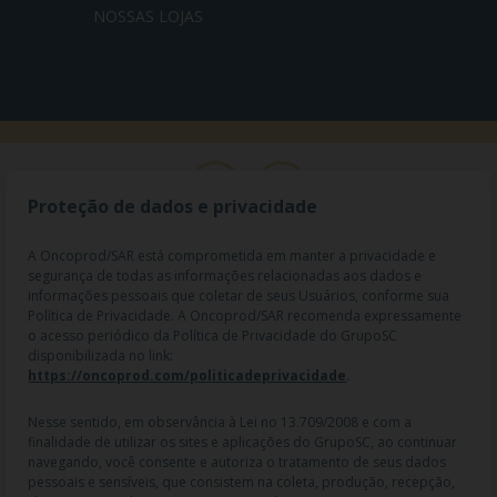
NOSSAS LOJAS
Proteção de dados e privacidade
A Oncoprod/SAR está comprometida em manter a privacidade e
segurança de todas as informações relacionadas aos dados e
informações pessoais que coletar de seus Usuários, conforme sua
Política de Privacidade. A Oncoprod/SAR recomenda expressamente
o acesso periódico da Política de Privacidade do GrupoSC
disponibilizada no link:
https://oncoprod.com/politicadeprivacidade
.
RAZÃO SOCIAL: ONCO PROD DIST. DE PROD. HOSP. E ONCOL. LTDA |
NOME FANTASIA: SAR - MEDICAMENTOS ESPECIAIS | CNPJ:
04.307.650/0019-64 | IE: 119.242.793.110 | Endereço R: Olimpíadas, nº
Nesse sentido, em observância à Lei no 13.709/2008 e com a
100 2º andar CJ 21 22 - Vila Olímpia - SP | Cep: 04551-000 |
finalidade de utilizar os sites e aplicações do GrupoSC, ao continuar
Farmacêutico responsável: Dra. Gislaine Lopes de Jesus - CRF/SP 47509
navegando, você consente e autoriza o tratamento de seus dados
| AFE: 7.60997-7 | CMVS: 355030801-477-010609-1-0.
pessoais e sensíveis, que consistem na coleta, produção, recepção,