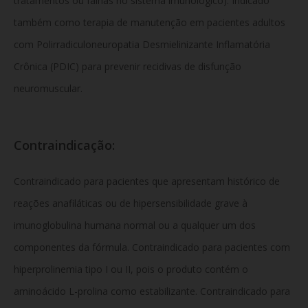
tratamentos ou falhas no sistema imunológico).
Indicado
também como terapia de manutenção em pacientes adultos
com Polirradiculoneuropatia Desmielinizante Inflamatória
Crônica (PDIC) para prevenir recidivas de disfunção
neuromuscular.
Contraindicação:
Contraindicado para pacientes que apresentam histórico de
reações anafiláticas ou de hipersensibilidade grave à
imunoglobulina humana normal ou a qualquer um dos
componentes da fórmula.
Contraindicado para pacientes com
hiperprolinemia tipo I ou II,
pois o produto contém o
aminoácido L-prolina como estabilizante.
Contraindicado para