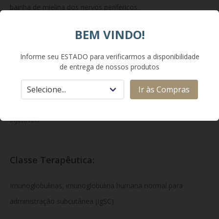
bainha de mielina dos nervos periféricos.
BEM VINDO!
Composição:
Informe seu ESTADO para verificarmos a disponibilidade
de entrega de nossos produtos
Cada 1 mL de solução injetável contém 200 mg de proteína
humana normal,
da qual no mínimo 98% é imunoglobulina G
Ir às Compras
(IgG).
Excipientes:
L-prolina,
polissorbato 80 e água para
injetáveis.
Classe Terapêutica:
Imunoglobulinas,
imunoglobulina humana normal para
administração subcutânea (IgSC).