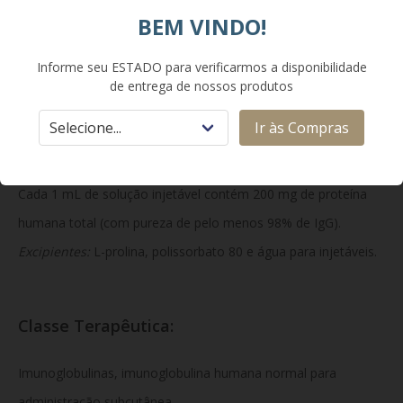
imunitária. Na PDIC, atua modulando o sistema imunológico
BEM VINDO!
de forma a reduzir a inflamação e a destruição da bainha de
Informe seu ESTADO para verificarmos a disponibilidade
mielina dos nervos periféricos.
de entrega de nossos produtos
Ir às Compras
Composição:
Cada 1 mL de solução injetável contém 200 mg de proteína
humana total (com pureza de pelo menos 98% de IgG).
Excipientes:
L-prolina, polissorbato 80 e água para injetáveis.
Classe Terapêutica:
Imunoglobulinas, imunoglobulina humana normal para
administração subcutânea.