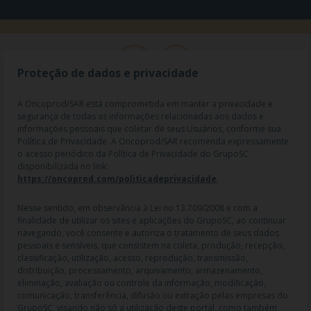
Proteção de dados e privacidade
A Oncoprod/SAR está comprometida em manter a privacidade e
segurança de todas as informações relacionadas aos dados e
informações pessoais que coletar de seus Usuários, conforme sua
Política de Privacidade. A Oncoprod/SAR recomenda expressamente
o acesso periódico da Política de Privacidade do GrupoSC
disponibilizada no link:
https://oncoprod.com/politicadeprivacidade
.
RAZÃO SOCIAL: ONCO PROD DIST. DE PROD. HOSP. E ONCOL. LTDA |
NOME FANTASIA: SAR - MEDICAMENTOS ESPECIAIS | CNPJ:
04.307.650/0019-64 | IE: 119.242.793.110 | Endereço R: Olimpíadas, nº
Nesse sentido, em observância à Lei no 13.709/2008 e com a
100 2º andar CJ 21 22 - Vila Olímpia - SP | Cep: 04551-000 |
finalidade de utilizar os sites e aplicações do GrupoSC, ao continuar
Farmacêutico responsável: Dra. Gislaine Lopes de Jesus - CRF/SP 47509
navegando, você consente e autoriza o tratamento de seus dados
| AFE: 7.60997-7 | CMVS: 355030801-477-010609-1-0.
pessoais e sensíveis, que consistem na coleta, produção, recepção,
classificação, utilização, acesso, reprodução, transmissão,
As informações contidas neste site não devem ser usadas para
distribuição, processamento, arquivamento, armazenamento,
automedicação e não substituem, em hipótese alguma, as orientações
eliminação, avaliação ou controle da informação, modificação,
dadas pelo profissional da área médica. Somente o médico está apto a
comunicação, transferência, difusão ou extração pelas empresas do
diagnosticar qualquer problema de saúde e prescrever o tratamento
GrupoSC, visando não só a utilização deste portal, como também