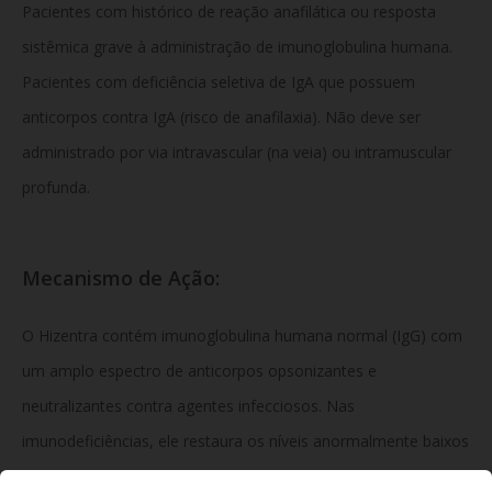
Pacientes com histórico de reação anafilática ou resposta
sistêmica grave à administração de imunoglobulina humana.
Pacientes com deficiência seletiva de IgA que possuem
anticorpos contra IgA (risco de anafilaxia). Não deve ser
administrado por via intravascular (na veia) ou intramuscular
profunda.
Mecanismo de Ação:
O Hizentra contém imunoglobulina humana normal (IgG) com
um amplo espectro de anticorpos opsonizantes e
neutralizantes contra agentes infecciosos. Nas
imunodeficiências, ele restaura os níveis anormalmente baixos
de IgG para valores normais, restabelecendo a defesa