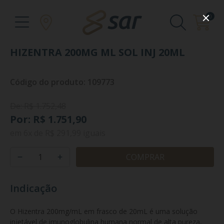
0
HIZENTRA 200MG ML SOL INJ 20ML
Código do produto: 109773
De: R$ 1.752,48
Por: R$ 1.751,90
em
6x
de
R$ 291,99
iguais
COMPRAR
Indicação
O Hizentra 200mg/mL em frasco de 20mL é uma solução 
injetável de imunoglobulina humana normal de alta pureza, 