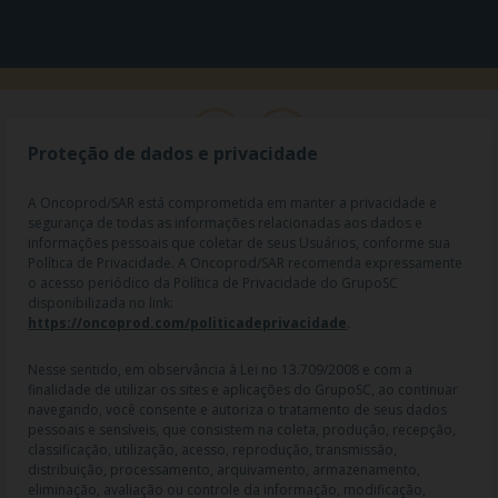
Proteção de dados e privacidade
A Oncoprod/SAR está comprometida em manter a privacidade e
segurança de todas as informações relacionadas aos dados e
informações pessoais que coletar de seus Usuários, conforme sua
Política de Privacidade. A Oncoprod/SAR recomenda expressamente
o acesso periódico da Política de Privacidade do GrupoSC
disponibilizada no link:
https://oncoprod.com/politicadeprivacidade
.
RAZÃO SOCIAL: ONCO PROD DIST. DE PROD. HOSP. E ONCOL. LTDA |
NOME FANTASIA: SAR - MEDICAMENTOS ESPECIAIS | CNPJ:
04.307.650/0019-64 | IE: 119.242.793.110 | Endereço R: Olimpíadas, nº
Nesse sentido, em observância à Lei no 13.709/2008 e com a
100 2º andar CJ 21 22 - Vila Olímpia - SP | Cep: 04551-000 |
finalidade de utilizar os sites e aplicações do GrupoSC, ao continuar
Farmacêutico responsável: Dra. Gislaine Lopes de Jesus - CRF/SP 47509
navegando, você consente e autoriza o tratamento de seus dados
| AFE: 7.60997-7 | CMVS: 355030801-477-010609-1-0.
pessoais e sensíveis, que consistem na coleta, produção, recepção,
classificação, utilização, acesso, reprodução, transmissão,
As informações contidas neste site não devem ser usadas para
distribuição, processamento, arquivamento, armazenamento,
automedicação e não substituem, em hipótese alguma, as orientações
eliminação, avaliação ou controle da informação, modificação,