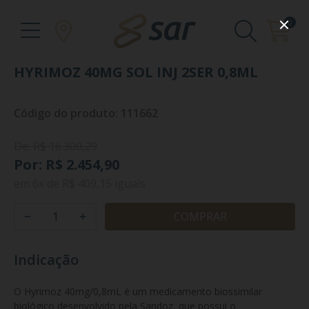
0
HYRIMOZ 40MG SOL INJ 2SER 0,8ML
Código do produto: 111662
De: R$ 16.300,29
Por: R$ 2.454,90
em
6x
de
R$ 409,15
iguais
COMPRAR
Indicação
O Hyrimoz 40mg/0,8mL é um medicamento biossimilar 
biológico desenvolvido pela Sandoz, que possui o 