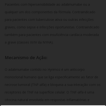
Pacientes com hipersensibilidade ao adalimumabe ou a
qualquer um dos componentes da fórmula. Contraindicado
para pacientes com tuberculose ativa ou outras infecções
graves, como sepse e infecções oportunistas. Contraindicado
também para pacientes com insuficiência cardíaca moderada
a grave (classes III/IV da NYHA).
Mecanismo de Ação:
O adalimumabe contido no Hyrimoz é um anticorpo
monoclonal humano que se liga especificamente ao fator de
necrose tumoral (TNF-alfa) e bloqueia a sua interação com os
receptores de TNF na superfície celular. O TNF-alfa é uma
citocina natural envolvida em respostas inflamatórias e