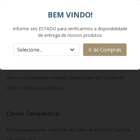
imunes; o seu excesso no organismo causa os processos de
inflamação e destruição tecidual vistos em doenças
BEM VINDO!
autoimunes, o que o medicamento ajuda a neutralizar.
Informe seu ESTADO para verificarmos a disponibilidade
de entrega de nossos produtos
Composição:
Ir às Compras
Cada seringa preenchida (0,8 mL) de solução injetável contém
40 mg de adalimumabe.
Excipientes:
ácido adípico, ácido
cítrico monoidratado, manitol, polissorbato 80, cloreto de
sódio e água para injetáveis.
Classe Terapêutica:
Imunossupressores, Inibidores do Fator de Necrose Tumoral
Alfa (TNF-alfa).