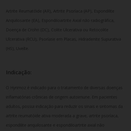
Artrite Reumatóide (AR), Artrite Psoríaca (AP), Espondilite
Anquilosante (EA), Espondiloartrite Axial não radiográfica,
Doença de Crohn (DC), Colite Ulcerativa ou Retocolite
Ulcerativa (RCU), Psoríase em Placas, Hidradenite Supurativa
(HS), Uveíte.
Indicação:
O Hyrimoz é indicado para o tratamento de diversas doenças
inflamatórias crônicas de origem autoimune. Em pacientes
adultos, possui indicação para reduzir os sinais e sintomas da
artrite reumatóide ativa moderada a grave, artrite psoríaca,
espondilite anquilosante e espondiloartrite axial não