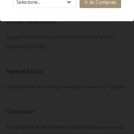
Ir às Compras
Classe Terapêutica:
Agentes antineoplásicos,
inibidores de proteína quinase
(inibidor de CDK 4/6).
Apresentação:
Cápsulas duras de 100 mg.
Embalagem contendo 21 cápsulas.
Como usar:
As cápsulas de Ibrance devem ser administradas por via oral,