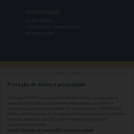
INSTITUCIONAL
QUEM SOMOS
POLÍTICA DE PRIVACIDADE
NOSSAS LOJAS
Proteção de dados e privacidade
A Oncoprod/SAR está comprometida em manter a privacidade e
segurança de todas as informações relacionadas aos dados e
informações pessoais que coletar de seus Usuários, conforme sua
Política de Privacidade. A Oncoprod/SAR recomenda expressamente
o acesso periódico da Política de Privacidade do GrupoSC
disponibilizada no link:
https://oncoprod.com/politicadeprivacidade
.
RAZÃO SOCIAL: ONCO PROD DIST. DE PROD. HOSP. E ONCOL. LTDA |