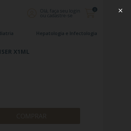
0
Olá, faça seu login
ou cadastre-se
iatria
Hepatologia e Infectologia
1SER X1ML
COMPRAR