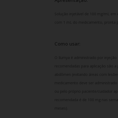
Solução injetável de 100 mg/mL em
com 1 mL do medicamento, pronta p
Como usar:
O Ilumya é administrado por injeção 
recomendadas para aplicação são a p
abdômen (evitando áreas com lesões 
medicamento deve ser administrado p
ou pelo próprio paciente/cuidador a
recomendada é de 100 mg nas semana
meses).