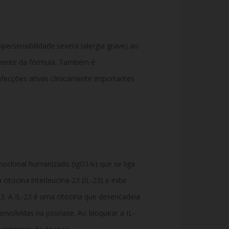
persensibilidade severa (alergia grave) ao
onente da fórmula. Também é
nfecções ativas clinicamente importantes
oclonal humanizado (IgG1/κ) que se liga
itocina interleucina-23 (IL-23) e inibe
3. A IL-23 é uma citocina que desencadeia
envolvidas na psoríase. Ao bloquear a IL-