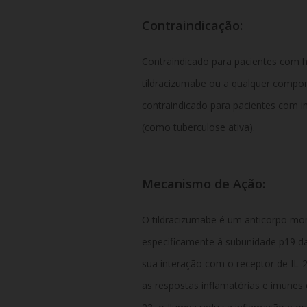
Contraindicação:
Contraindicado para pacientes com hi
tildracizumabe ou a qualquer comp
contraindicado para pacientes com i
(como tuberculose ativa).
Mecanismo de Ação:
O tildracizumabe é um anticorpo mon
especificamente à subunidade p19 da c
sua interação com o receptor de IL-2
as respostas inflamatórias e imunes 