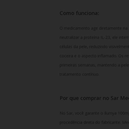
Como funciona:
O medicamento age diretamente na r
neutralizar a proteína IL-23, ele int
células da pele, reduzindo visivelme
coceira e o aspecto inflamado. Os 
primeiras semanas, mantendo a pele
tratamento contínuo.
Por que comprar no Sar Me
No Sar, você garante o Ilumya 100mg
procedência direta do fabricante. M