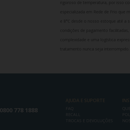
rigoroso de temperatura, por isso c
especializada em Rede de Frio que 
e 8°C desde o nosso estoque até a s
condições de pagamento facilitadas,
complexidade e uma logística expres
tratamento nunca seja interrompido.
AJUDA E SUPORTE
IN
FAQ
QU
0800 778 1888
RECALL
POL
TROCAS E DEVOLUÇÕES
NOS