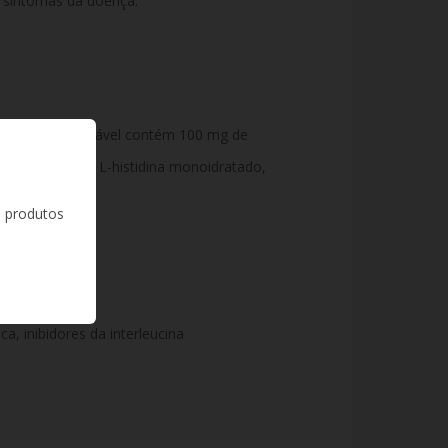
s sintomas da doença.
e solução injetável contém 100 mg de
na, cloridrato de L-histidina monoidratado,
 injetáveis.
s produtos
a, inibidores da interleucina