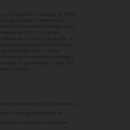
) é um medicamento biológico de última 
a, indicado para o tratamento de 
lacas de intensidade moderada a grave. 
nterleucina-23 (IL-23), uma das 
la inflamação e descamação da pele, o 
te eficaz para devolver o bem-estar e a 
el em embalagem com 1 seringa 
staca-se pela conveniência posológica: 
e semana 4), a manutenção é feita com 
anas (3 meses).
o na geladeira de 2 a 8°C. Ao recebê-lo
olocá-lo na segunda prateleira da
na porta ou no freezer. Caso precise