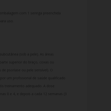
 embalagem com 1 seringa preenchida
ara uso.
subcutânea (sob a pele). As áreas
arte superior do braço, coxas ou
de psoríase ou pele sensível). O
or um profissional de saúde qualificado
pós treinamento adequado. A dose
s 0 e 4, e depois a cada 12 semanas (3