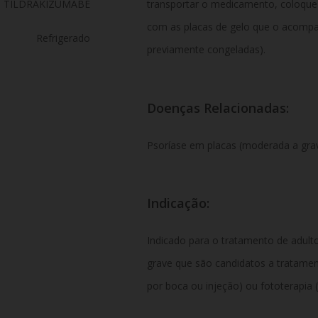
TILDRAKIZUMABE
transportar o medicamento, coloqu
com as placas de gelo que o acompa
Refrigerado
previamente congeladas).
Doenças Relacionadas:
Psoríase em placas (moderada a grav
Indicação:
Indicado para o tratamento de adul
grave que são candidatos a tratam
por boca ou injeção) ou fototerapia 