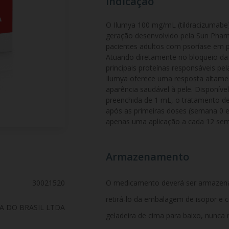
Indicação
O Ilumya 100 mg/mL (tildracizumabe
geração desenvolvido pela Sun Pharm
pacientes adultos com psoríase em p
Atuando diretamente no bloqueio da i
principais proteínas responsáveis pe
Ilumya oferece uma resposta altamen
aparência saudável à pele. Disponív
preenchida de 1 mL, o tratamento de
após as primeiras doses (semana 0 
apenas uma aplicação a cada 12 sem
Armazenamento
30021520
O medicamento deverá ser armazenad
retirá-lo da embalagem de isopor e c
A DO BRASIL LTDA
geladeira de cima para baixo, nunca 