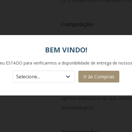
23, o Ilumya reduz a inflamação e o
Composição:
Cada seringa preenchida com 1 mL d
BEM VINDO!
tildracizumabe. Excipientes: L-histidi
polissorbato 80, sacarose e água para
eu ESTADO para verificarmos a disponibilidade de entrega de nosso
Ir às Compras
Classe Terapêutica:
Agentes antipsoríase de ação sistêmic
(imunobiológico).
Apresentação: