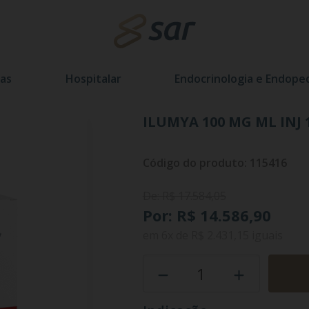
as
Hospitalar
Endocrinologia e Endoped
ILUMYA 100 MG ML INJ 
Código do produto: 115416
De: R$ 17.584,05
Por: R$ 14.586,90
em
6x
de
R$ 2.431,15
iguais