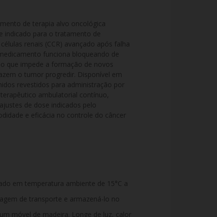
amento de terapia alvo oncológica 
e indicado para o tratamento de 
células renais (CCR) avançado após falha 
O medicamento funciona bloqueando de 
, o que impede a formação de novos 
azem o tumor progredir. Disponível em 
os revestidos para administração por 
o terapêutico ambulatorial contínuo, 
 ajustes de dose indicados pelo 
didade e eficácia no controle do câncer 
ado em temperatura ambiente de 15°C a
alagem de transporte e armazená-lo no
 um móvel de madeira. Longe de luz, calor