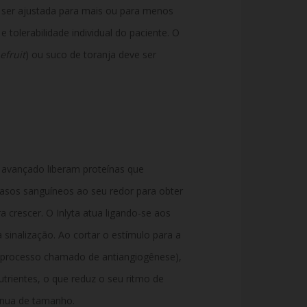
o ser ajustada para mais ou para menos
tolerabilidade individual do paciente. O
efruit
) ou suco de toranja deve ser
m avançado liberam proteínas que
asos sanguíneos ao seu redor para obter
a crescer. O Inlyta atua ligando-se aos
sinalização. Ao cortar o estímulo para a
(processo chamado de antiangiogênese),
trientes, o que reduz o seu ritmo de
inua de tamanho.