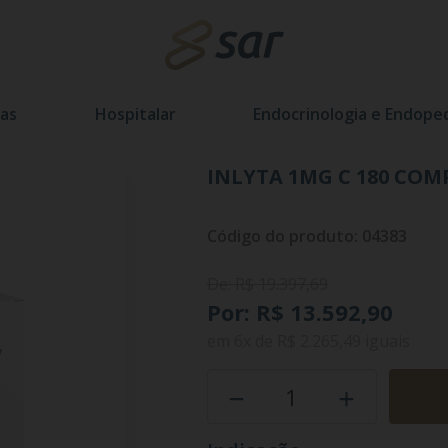
as
Hospitalar
Endocrinologia e Endoped
INLYTA 1MG C 180 COM
Código do produto: 04383
De: R$ 19.397,69
Por: R$ 13.592,90
em
6x
de
R$ 2.265,49
iguais