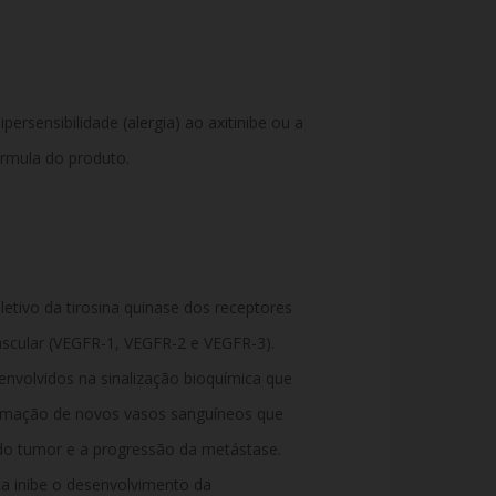
ersensibilidade (alergia) ao axitinibe ou a
rmula do produto.
eletivo da tirosina quinase dos receptores
ascular (VEGFR-1, VEGFR-2 e VEGFR-3).
envolvidos na sinalização bioquímica que
rmação de novos vasos sanguíneos que
do tumor e a progressão da metástase.
ta inibe o desenvolvimento da