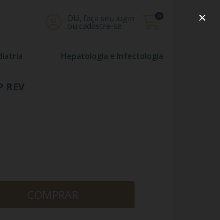
0
Olá, faça seu login
ou cadastre-se
iatria
Hepatologia e Infectologia
P REV
COMPRAR