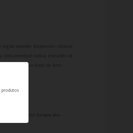
g de axitinibe. Excipientes: celulose
a, croscarmelose sódica, estearato de
ânio, triacetina e óxido de ferro
s produtos
a proteína quinase (terapia alvo