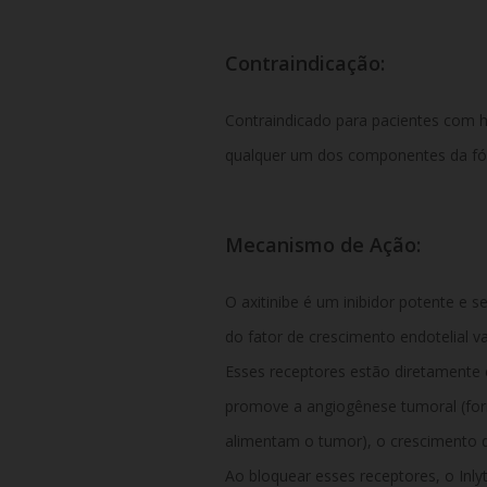
Contraindicação:
Contraindicado para pacientes com hip
qualquer um dos componentes da fó
Mecanismo de Ação:
O axitinibe é um inibidor potente e s
do fator de crescimento endotelial v
Esses receptores estão diretamente 
promove a angiogênese tumoral (fo
alimentam o tumor), o crescimento 
Ao bloquear esses receptores, o Inly