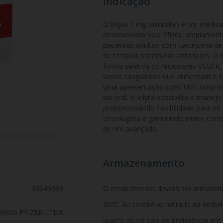
Indicação
O Inlyta 1 mg (axitinibe) é um medic
desenvolvido pela Pfizer, amplament
pacientes adultos com carcinoma de 
de terapias sistêmicas anteriores. 
forma seletiva os receptores VEGFR
vasos sanguíneos que alimentam e f
uma apresentação com 180 comprimid
via oral, o Inlyta possibilita o manej
proporcionando flexibilidade para os
oncologista e garantindo maior como
de rim avançado.
Armazenamento
30049069
O medicamento deverá ser armazen
30°C. Ao recebê-lo retirá-lo da emb
RIOS PFIZER LTDA
quarto ou na sala de preferência em