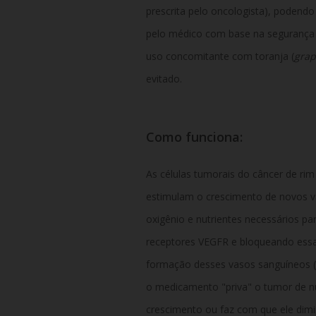
prescrita pelo oncologista), podend
pelo médico com base na segurança e 
uso concomitante com toranja (
grap
evitado.
Como funciona:
As células tumorais do câncer de ri
estimulam o crescimento de novos v
oxigênio e nutrientes necessários par
receptores VEGFR e bloqueando essa 
formação desses vasos sanguíneos 
o medicamento "priva" o tumor de nu
crescimento ou faz com que ele dim