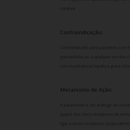
curativa.
Contraindicação:
Contraindicado para pacientes com hi
(pasireotida) ou a qualquer um dos 
com insuficiência hepática grave (Cla
Mecanismo de Ação:
A pasireotida é um análogo da somato
quatro dos cinco receptores de somato
ligar a esses receptores (especialm