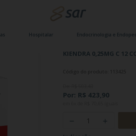
as
Hospitalar
Endocrinologia e Endoped
KIENDRA 0,25MG C 12 
Código do produto: 113425
De: R$ 503,43
Por: R$ 423,90
em
6x
de
R$ 70,65
iguais