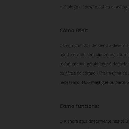
e análogos; Somatostatina e análogo
Como usar:
Os comprimidos de Kiendra devem ser 
água, com ou sem alimentos, conform
recomendada geralmente é definida p
os níveis de cortisol livre na urina 
necessário. Não mastigue ou parta 
Como funciona:
O Kiendra atua diretamente nas célu