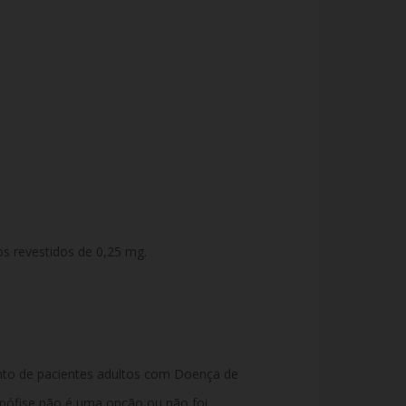
 revestidos de 0,25 mg.
ento de pacientes adultos com Doença de
hipófise não é uma opção ou não foi