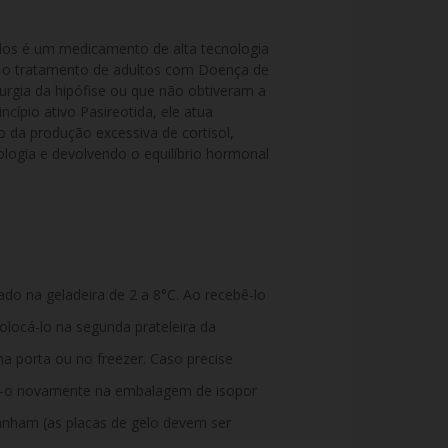
os é um medicamento de alta tecnologia 
a o tratamento de adultos com Doença de 
urgia da hipófise ou que não obtiveram a 
cípio ativo Pasireotida, ele atua 
 da produção excessiva de cortisol, 
ologia e devolvendo o equilíbrio hormonal 
o na geladeira de 2 a 8°C. Ao recebê-lo
olocá-lo na segunda prateleira da
na porta ou no freezer. Caso precise
e-o novamente na embalagem de isopor
nham (as placas de gelo devem ser