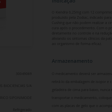
Indicação
O Kiendra 0,25mg com 12 comprimid
produzido pela Zodiac, indicado par
Cushing que não podem realizar a cir
cura após o procedimento. Com o prin
diretamente no controle e na redução
aliviando os sintomas clínicos da pat
ao organismo de forma eficaz.
Armazenamento
30049069
O medicamento deverá ser armazenad
retirá-lo da embalagem de isopor e c
S BIOCIENCIAS S/A
geladeira de cima para baixo, nunca 
RICO SIPONIMODE
transportar o medicamento, coloqu
com as placas de gelo que o acompa
Refrigerado