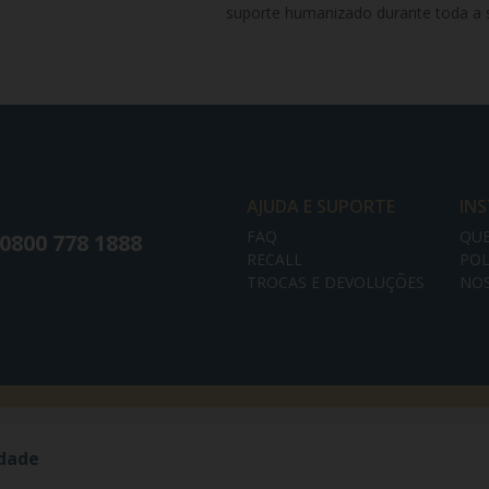
suporte humanizado durante toda a 
AJUDA E SUPORTE
IN
FAQ
QU
0800 778 1888
RECALL
POL
TROCAS E DEVOLUÇÕES
NOS
idade