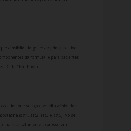
persensibilidade grave ao princípio ativo
componentes da fórmula, e para pacientes
sse C de Child-Pugh).
statina que se liga com alta afinidade a
statina (sst1, sst2, sst3 e sst5). Ao se
ente ao sst5, altamente expresso em