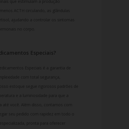
sinais que estimulam a produção
enos ACTH circulando, as glândulas
tisol, ajudando a controlar os sintomas
ormonais no corpo.
dicamentos Especiais?
dicamentos Especiais é a garantia de
mplexidade com total segurança,
Nosso estoque segue rigorosos padrões de
ratura e a luminosidade para que a
ta até você. Além disso, contamos com
tregar seu pedido com rapidez em todo o
specializada, pronta para oferecer