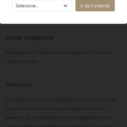
estearato de magnésio, hipromelose, lactose monoidratada,
Ir às Compras
triacetina e óxido de ferro vermelho.
Classe Terapêutica
Antineoplásico / Inibidor da tirosina quinase (TKI) de ALK /
Terapia-alvo oral
Como usar
O medicamento deve ser administrado por via oral, uma vez
ao dia, no mesmo horário todos os dias, com ou sem
alimentos. Os comprimidos devem ser deglutidos inteiros,
sem ser partidos, mastigados ou esmagados. A posologia