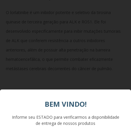
O lorlatinibe é um inibidor potente e seletivo da tirosina
quinase de terceira geração para ALK e ROS1. Ele foi
desenvolvido especificamente para inibir mutações tumorais
de ALK que conferem resistência a outros inibidores
anteriores, além de possuir alta penetração na barreira
hematoencefálica, o que permite combater eficazmente
metástases cerebrais decorrentes do câncer de pulmão.
Composição
BEM VINDO!
Cada comprimido revestido contém 100 mg de lorlatinibe.
Informe seu ESTADO para verificarmos a disponibilidade
Excipientes da fórmula: celulose microcristalina,
de entrega de nossos produtos
hidrogenofosfato de cálcio, amidoglicolato de sódio,