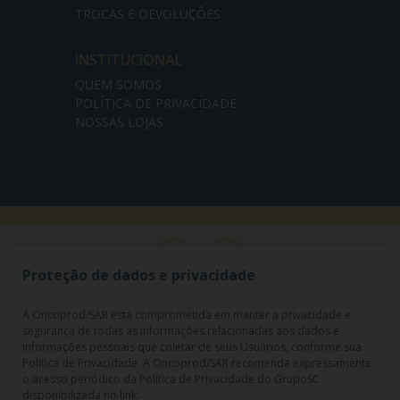
TROCAS E DEVOLUÇÕES
INSTITUCIONAL
QUEM SOMOS
POLÍTICA DE PRIVACIDADE
NOSSAS LOJAS
Proteção de dados e privacidade
A Oncoprod/SAR está comprometida em manter a privacidade e
segurança de todas as informações relacionadas aos dados e
informações pessoais que coletar de seus Usuários, conforme sua
Política de Privacidade. A Oncoprod/SAR recomenda expressamente
o acesso periódico da Política de Privacidade do GrupoSC
disponibilizada no link: