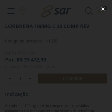
0
LORBRENA 100MG C 30 COMP REV
Código do produto: 111655
De: R$ 47.580,82
Por: R$ 39.472,90
em
6x
de
R$ 6.578,82
iguais
COMPRAR
Indicação
O Lorbrena 100mg com 30 comprimidos revestidos 
(lorlatinibe) é o medicamento oncológico de referência, 