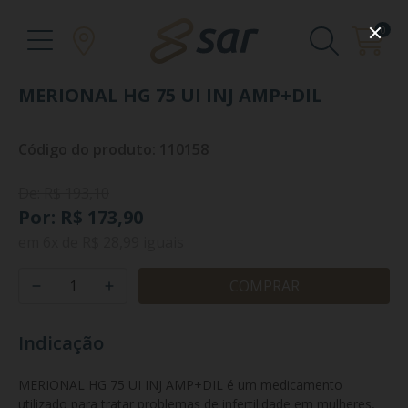
0
MERIONAL HG 75 UI INJ AMP+DIL
Código do produto: 110158
De: R$ 193,10
Por: R$ 173,90
em
6x
de
R$ 28,99
iguais
COMPRAR
Indicação
MERIONAL HG 75 UI INJ AMP+DIL é um medicamento 
utilizado para tratar problemas de infertilidade em mulheres, 