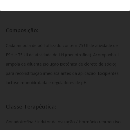
naturais.
Composição:
Cada ampola de pó liofilizado contém 75 UI de atividade de
FSH e 75 UI de atividade de LH (menotrofina). Acompanha 1
ampola de diluente (solução isotônica de cloreto de sódio)
para reconstituição imediata antes da aplicação. Excipientes:
lactose monoidratada e reguladores de pH.
Classe Terapêutica:
Gonadotrofina / Indutor da ovulação / Hormônio reprodutivo