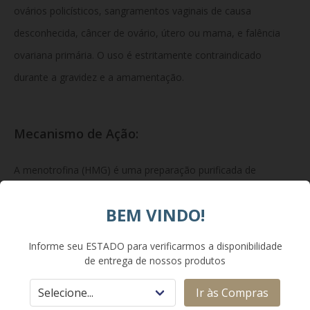
ovários policísticos, sangramentos vaginais de causa
desconhecida, câncer de ovário, útero ou mama, e falência
ovariana primária. O uso é estritamente contraindicado
durante a gravidez e a amamentação.
Mecanismo de Ação:
A menotrofina (HMG) é uma preparação purificada de
gonadotrofinas extraídas da urina de mulheres pós-
BEM VINDO!
menopáusicas, contendo atividades equivalentes de hormônio
foliculoestimulante (FSH) e hormônio luteinizante (LH). Ela
Informe seu ESTADO para verificarmos a disponibilidade
estimula o crescimento e a maturação dos folículos ovarianos
de entrega de nossos produtos
na mulher e promove a espermatogênese nos túbulos
Ir às Compras
seminíferos no homem, suprindo as deficiências endócrinas