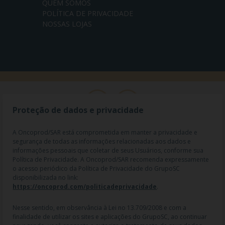
QUEM SOMOS
POLÍTICA DE PRIVACIDADE
NOSSAS LOJAS
Proteção de dados e privacidade
A Oncoprod/SAR está comprometida em manter a privacidade e
segurança de todas as informações relacionadas aos dados e
informações pessoais que coletar de seus Usuários, conforme sua
Política de Privacidade. A Oncoprod/SAR recomenda expressamente
o acesso periódico da Política de Privacidade do GrupoSC
disponibilizada no link:
https://oncoprod.com/politicadeprivacidade
.
RAZÃO SOCIAL: ONCO PROD DIST. DE PROD. HOSP. E ONCOL. LTDA |
NOME FANTASIA: SAR - MEDICAMENTOS ESPECIAIS | CNPJ:
04.307.650/0019-64 | IE: 119.242.793.110 | Endereço R: Olimpíadas, nº
Nesse sentido, em observância à Lei no 13.709/2008 e com a
100 2º andar CJ 21 22 - Vila Olímpia - SP | Cep: 04551-000 |
finalidade de utilizar os sites e aplicações do GrupoSC, ao continuar
Farmacêutico responsável: Dra. Gislaine Lopes de Jesus - CRF/SP 47509