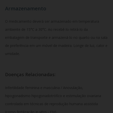
Armazenamento
O medicamento deverá ser armazenado em temperatura
ambiente de 15°C a 30°C. Ao recebê-lo retirá-lo da
embalagem de transporte e armazená-lo no quarto ou na sala
de preferência em um móvel de madeira. Longe de luz, calor e
umidade.
Doenças Relacionadas:
Infertilidade feminina e masculina / Anovulação,
hipogonadismo hipogonadotrófico e estimulação ovariana
controlada em técnicas de reprodução humana assistida
(como fertilização in vitro - FIV).